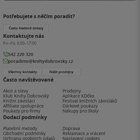
Potřebujete s něčím poradit?
Často kladené dotazy
Kontaktujte nás
Po–Pá:
8:00–17:00
542 220 320
poradime@knihydobrovsky.cz
Všechny kontakty
Naše prodejny
Často navštěvované
Akce a slevy
Prodejny
Klub Knihy Dobrovský
Aplikace KDčko
Knižní závisláci
Festival knižních závisláků
Affiliate spolupráce
Dárkové poukazy
Poukazy pro firmy
Nákupy pro školy
Dodací podmínky
Platební metody
Doprava
Obchodní podmínky
Reklamace a vrácení
Ochrana osobních údajů
Nastavení cookies