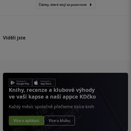
Články, které stojí za pozornost
Viděli jste
Knihy, recenze a klubové výhody
ve vaší kapse a naší appce KDčko
Každý měsíc společně přečteme tisíce knih
Více o aplikaci
Více o klubu