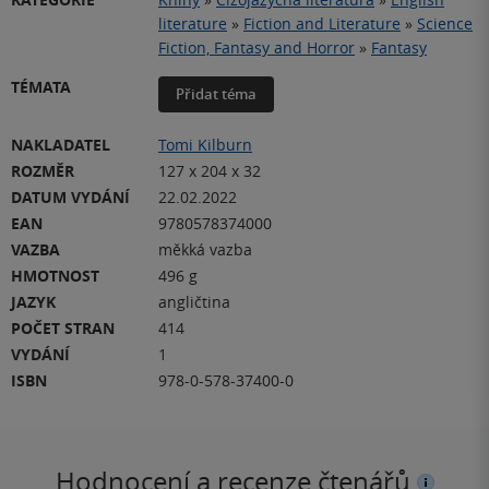
literature
»
Fiction and Literature
»
Science
Fiction, Fantasy and Horror
»
Fantasy
TÉMATA
Přidat téma
NAKLADATEL
Tomi Kilburn
ROZMĚR
127 x 204 x 32
DATUM VYDÁNÍ
22.02.2022
EAN
9780578374000
VAZBA
měkká vazba
HMOTNOST
496 g
JAZYK
angličtina
POČET STRAN
414
VYDÁNÍ
1
ISBN
978-0-578-37400-0
Hodnocení a recenze čtenářů