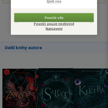
Zjistit více
Zobrazit všechna hodnocení
Povolit vše
Povolit pouze nezbytné
Přidat hodnocení
Nastavení
Další knihy autora