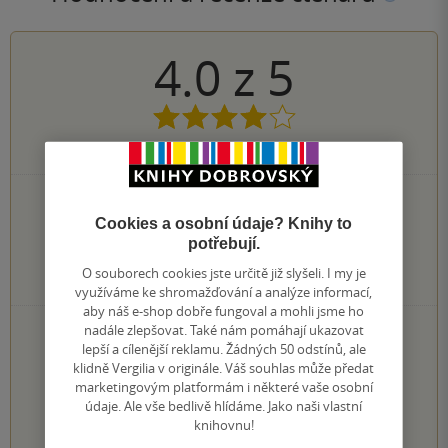
4.0
z
5
1
hodnocení čtenářů
0×
5 hvězdiček
1×
Cookies a osobní údaje? Knihy to
4 hvězdičky
0×
potřebují.
3 hvězdičky
0×
2 hvězdičky
O souborech cookies jste určitě již slyšeli. I my je
0×
1 hvezdička
využíváme ke shromažďování a analýze informací,
aby náš e-shop dobře fungoval a mohli jsme ho
PŘIDEJTE SVÉ HODNOCENÍ KNIHY
nadále zlepšovat. Také nám pomáhají ukazovat
lepší a cílenější reklamu. Žádných 50 odstínů, ale
Hodnocení našich knihkupců: 0.0 z 5
klidně Vergilia v originále. Váš souhlas může předat
marketingovým platformám i některé vaše osobní
údaje. Ale vše bedlivě hlídáme. Jako naši vlastní
1
2
3
4
5
knihovnu!