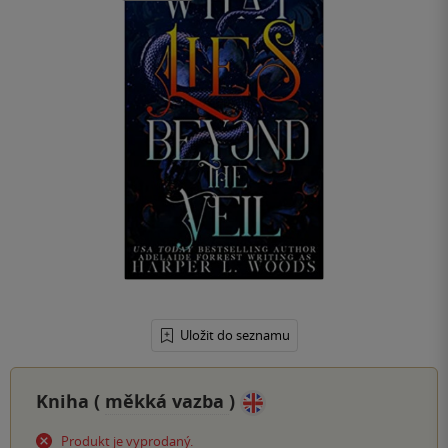
Uložit do seznamu
Kniha (
měkká vazba
)
Produkt je vyprodaný.