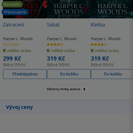
Bestseller
Připravujeme
Zatracení
Sabat
Kletba
Harper L. Woods
Harper L. Woods
Harper L. Woods
0.0
4.3
4.2
z
z
z
měkká vazba
měkká vazba
měkká vazba
5
5
5
hvězdiček
hvězdiček
hvězdiček
299 Kč
319 Kč
319 Kč
Běžně
399 Kč
Běžně
399 Kč
Běžně
399 Kč
Předobjednat
Do košíku
Do košíku
Všechny knihy autora
Vývoj ceny