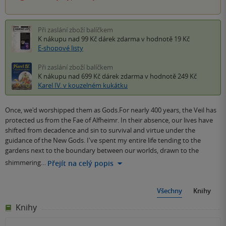
Při zaslání zboží balíčkem
K nákupu nad 99 Kč
dárek zdarma
v hodnotě 19 Kč
E-shopové listy
Při zaslání zboží balíčkem
K nákupu nad 699 Kč
dárek zdarma
v hodnotě 249 Kč
Karel IV. v kouzelném kukátku
Once, we'd worshipped them as Gods.For nearly 400 years, the Veil has
protected us from the Fae of Alfheimr. In their absence, our lives have
shifted from decadence and sin to survival and virtue under the
guidance of the New Gods. I've spent my entire life tending to the
gardens next to the boundary between our worlds, drawn to the
shimmering…
Přejít na celý popis
Všechny
Knihy
Knihy