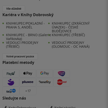
Vše důležité
Kariéra v Knihy Dobrovský
KNIHKUPEC/POKLADNÍ -
KNIHKUPEC (ZKRÁCENÝ
PRAHA 5, ANDĚL
ÚVAZEK) - ČESKÉ
BUDĚJOVICE
KNIHKUPEC - BRNO (Galerie
KNIHKUPEC (TŘEBÍČ)
Vaňkovka)
VEDOUCÍ PRODEJNY
VEDOUCÍ PRODEJNY
(TŘEBÍČ)
(OLOMOUC - OC HANÁ)
Volné pracovní pozice
Platební metody
+ 17
Sledujte nás
KnihyDobrovsky.cz
Knižní závisláci