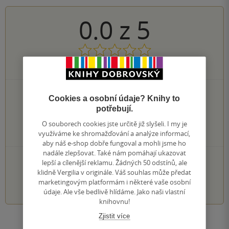
0.0
z
5
0
hodnocení čtenářů
0×
5 hvězdiček
Cookies a osobní údaje? Knihy to
0×
4 hvězdičky
potřebují.
0×
3 hvězdičky
O souborech cookies jste určitě již slyšeli. I my je
0×
2 hvězdičky
využíváme ke shromažďování a analýze informací,
0×
1 hvezdička
aby náš e-shop dobře fungoval a mohli jsme ho
nadále zlepšovat. Také nám pomáhají ukazovat
PŘIDEJTE SVÉ HODNOCENÍ KNIHY
lepší a cílenější reklamu. Žádných 50 odstínů, ale
klidně Vergilia v originále. Váš souhlas může předat
1
2
3
4
5
marketingovým platformám i některé vaše osobní
údaje. Ale vše bedlivě hlídáme. Jako naši vlastní
knihovnu!
Zjistit více
Zobrazit všechna hodnocení