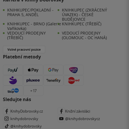
KNIHKUPEC/POKLADNÍ -
KNIHKUPEC (ZKRÁCENÝ
PRAHA 5, ANDĚL
ÚVAZEK) - ČESKÉ
BUDĚJOVICE
KNIHKUPEC - BRNO (Galerie
KNIHKUPEC (TŘEBÍČ)
Vaňkovka)
VEDOUCÍ PRODEJNY
VEDOUCÍ PRODEJNY
(TŘEBÍČ)
(OLOMOUC - OC HANÁ)
Volné pracovní pozice
Platební metody
+ 17
Sledujte nás
KnihyDobrovsky.cz
Knižní závisláci
knihydobrovsky
@knihydobrovskycz
@knihydobrovsky