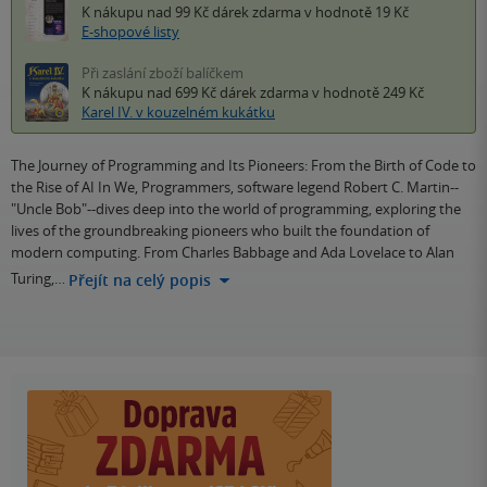
K nákupu nad 99 Kč
dárek zdarma
v hodnotě 19 Kč
E-shopové listy
Při zaslání zboží balíčkem
K nákupu nad 699 Kč
dárek zdarma
v hodnotě 249 Kč
Karel IV. v kouzelném kukátku
The Journey of Programming and Its Pioneers: From the Birth of Code to
the Rise of AI In We, Programmers, software legend Robert C. Martin--
"Uncle Bob"--dives deep into the world of programming, exploring the
lives of the groundbreaking pioneers who built the foundation of
modern computing. From Charles Babbage and Ada Lovelace to Alan
Turing,…
Přejít na celý popis