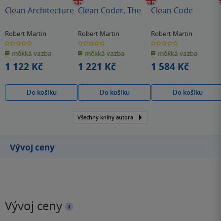
Clean Architecture
Clean Coder, The
Clean Code
Robert Martin
Robert Martin
Robert Martin
0.0
0.0
0.0
z
z
z
měkká vazba
měkká vazba
měkká vazba
5
5
5
hvězdiček
hvězdiček
hvězdiček
1 122 Kč
1 221 Kč
1 584 Kč
Do košíku
Do košíku
Do košíku
Všechny knihy autora
Vývoj ceny
Vývoj ceny