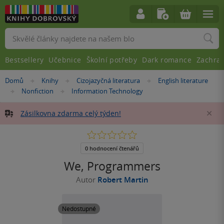
Vyhledávání
Bestsellery
Učebnice
Školní potřeby
Dark romance
Zachra
Nacházíte
Domů
Knihy
Cizojazyčná literatura
English literature
»
»
»
se
Nonfiction
Information Technology
»
»
zde:
Zásilkovna zdarma celý týden!
Za
0.0
z
5
0 hodnocení čtenářů
hvězdiček
We, Programmers
Autor
Robert Martin
Nedostupné