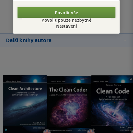
Povolit vše
Přidat hodnocení
Povolit pouze nezbytné
Nastavení
Další knihy autora