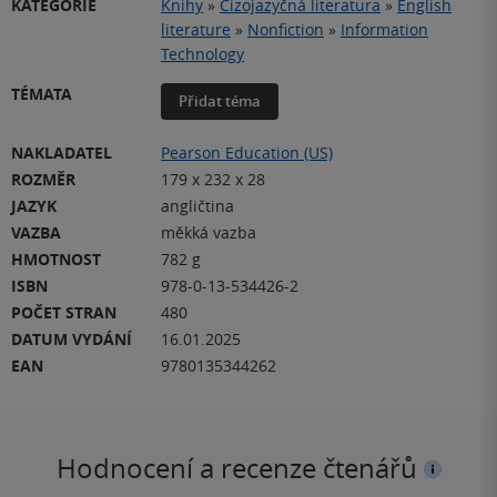
KATEGORIE
Knihy
»
Cizojazyčná literatura
»
English
literature
»
Nonfiction
»
Information
Technology
TÉMATA
Přidat téma
NAKLADATEL
Pearson Education (US)
ROZMĚR
179 x 232 x 28
JAZYK
angličtina
VAZBA
měkká vazba
HMOTNOST
782 g
ISBN
978-0-13-534426-2
POČET STRAN
480
DATUM VYDÁNÍ
16.01.2025
EAN
9780135344262
Hodnocení a recenze čtenářů