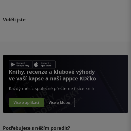
Viděli jste
Knihy, recenze a klubové výhody
ve vaší kapse a naší appce KDčko
Každý měsíc společně přečteme tisíce knih
Více o aplikaci
Více o klubu
Potřebujete s něčím poradit?