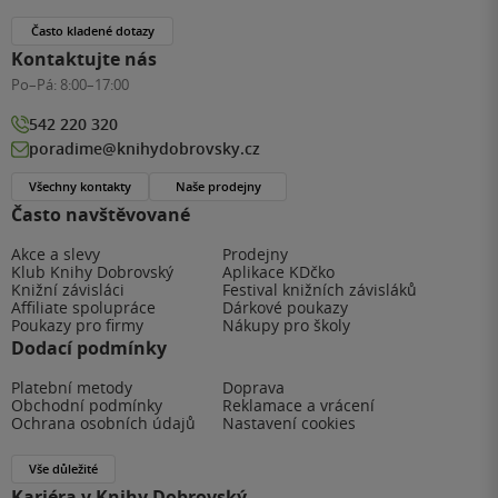
Často kladené dotazy
Kontaktujte nás
Po–Pá:
8:00–17:00
542 220 320
poradime@knihydobrovsky.cz
Všechny kontakty
Naše prodejny
Často navštěvované
Akce a slevy
Prodejny
Klub Knihy Dobrovský
Aplikace KDčko
Knižní závisláci
Festival knižních závisláků
Affiliate spolupráce
Dárkové poukazy
Poukazy pro firmy
Nákupy pro školy
Dodací podmínky
Platební metody
Doprava
Obchodní podmínky
Reklamace a vrácení
Ochrana osobních údajů
Nastavení cookies
Vše důležité
Kariéra v Knihy Dobrovský