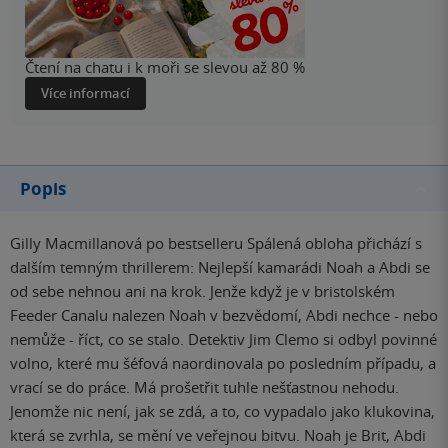
Čtení na chatu i k moři se slevou až 80 %
Více informací
Popis
Gilly Macmillanová po bestselleru Spálená obloha přichází s
dalším temným thrillerem: Nejlepší kamarádi Noah a Abdi se
od sebe nehnou ani na krok. Jenže když je v bristolském
Feeder Canalu nalezen Noah v bezvědomí, Abdi nechce - nebo
nemůže - říct, co se stalo. Detektiv Jim Clemo si odbyl povinné
volno, které mu šéfová naordinovala po posledním případu, a
vrací se do práce. Má prošetřit tuhle nešťastnou nehodu.
Jenomže nic není, jak se zdá, a to, co vypadalo jako klukovina,
která se zvrhla, se mění ve veřejnou bitvu. Noah je Brit, Abdi