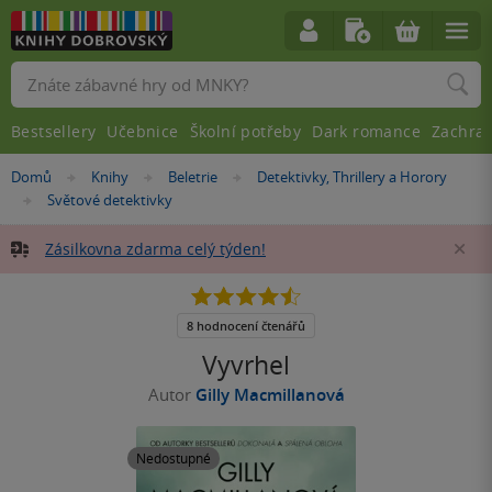
Vyhledávání
Bestsellery
Učebnice
Školní potřeby
Dark romance
Zachra
Nacházíte
Domů
Knihy
Beletrie
Detektivky, Thrillery a Horory
»
»
»
se
Světové detektivky
»
zde:
Zásilkovna zdarma celý týden!
Za
4.5
z
5
8 hodnocení čtenářů
hvězdiček
Vyvrhel
Autor
Gilly Macmillanová
Nedostupné