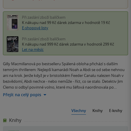
Při zaslání zboží balíčkem
K nákupu nad 99 Kč
dárek zdarma
v hodnotě 19 Kč
E-shopové listy
Při zaslání zboží balíčkem
K nákupu nad 999 Kč
dárek zdarma
v hodnotě 299 Kč
Let na měsíc
Gilly Macmillanová po bestselleru Spálená obloha přichází s dalším
temným thrillerem: Nejlepší kamarádi Noah a Abdi se od sebe nehnou
ani na krok. Jenže když je v bristolském Feeder Canalu nalezen Noah v
bezvědomí, Abdi nechce - nebo nemůže - říct, co se stalo. Detektiv Jim
Clemo si odbyl povinné volno, které mu šéfová naordinovala po…
Přejít na celý popis
Všechny
Knihy
E-knihy
Knihy