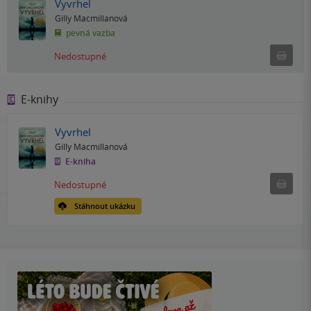
Vyvrhel
Gilly Macmillanová
pevná vazba
Ned
Nedostupné
E-knihy
Vyvrhel
Gilly Macmillanová
E-kniha
Nedostu
Nedostupné
Stáhnout ukázku