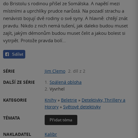
do Bristolu s rodinou přišel ze Somálska. A napětí mezi
místními a uprchlíky prudce narůstá. Na pozadí strachu a
nenávisti bojují dvě rodiny o své syny. A hlavně: chtějí znát
pravdu. Nikdo z nich nemá tušení, jak daleko budou muset
zajít, jakým démonům budou muset čelit a jakou bolest si
vytrpět. Protože pravda bolí…
Sdílet
SÉRIE
Jim Clemo
2. díl z 2
DALŠÍ ZE SÉRIE
1.
Spálená obloha
2.
Vyvrhel
KATEGORIE
Knihy
»
Beletrie
»
Detektivky, Thrillery a
Horory
»
Světové detektivky
TÉMATA
Přidat téma
NAKLADATEL
Kalibr