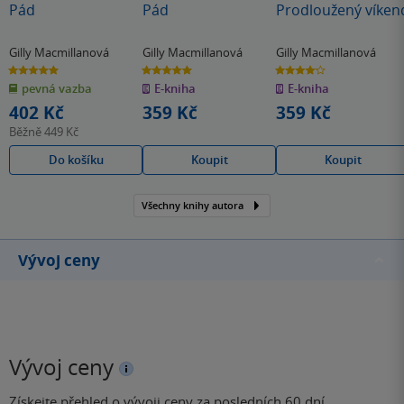
Pád
Pád
Prodloužený víken
Gilly Macmillanová
Gilly Macmillanová
Gilly Macmillanová
5.0
5.0
4.1
z
z
z
pevná vazba
E-kniha
E-kniha
5
5
5
hvězdiček
hvězdiček
hvězdiček
402 Kč
359 Kč
359 Kč
Běžně
449 Kč
Do košíku
Koupit
Koupit
Všechny knihy autora
Vývoj ceny
Vývoj ceny
Získejte přehled o vývoji ceny za posledních 60 dní.