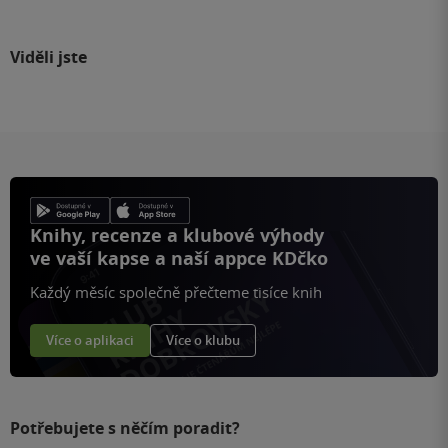
Viděli jste
Knihy, recenze a klubové výhody
ve vaší kapse a naší appce KDčko
Každý měsíc společně přečteme tisíce knih
Více o aplikaci
Více o klubu
Potřebujete s něčím poradit?