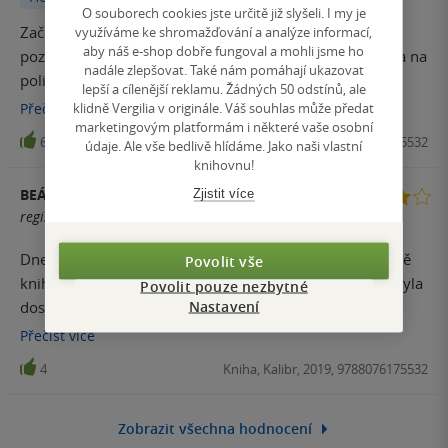
O souborech cookies jste určitě již slyšeli. I my je
Začátek byl zajímavý, celkem si mě kniha držela, mou
využíváme ke shromažďování a analýze informací,
aby náš e-shop dobře fungoval a mohli jsme ho
pozornost. Ta však klesla v polovině knihy a já ji nechala na
nadále zlepšovat. Také nám pomáhají ukazovat
polici ležet delší dobu. Nakonec jsem se překonala a
lepší a cílenější reklamu. Žádných 50 odstínů, ale
dokončila knihu i když to byl těžký úkol pro mne. Nakonec
klidně Vergilia v originále. Váš souhlas může předat
Přečíst
více
marketingovým platformám i některé vaše osobní
závěr knihy byl celkem zajímavý a jsem ráda že jsem to
6
Kniha, Kalibr, 2019, 9788076175532
údaje. Ale vše bedlivě hlídáme. Jako naši vlastní
dočetla.
knihovnu!
Zjistit více
BEÁTA ROUSOVÁ
registrovaný uživatel
Dnes ráno jsem dočetla tento thriller a musím říct, že mě
Povolit vše
kniha nakonec velmi mile překvapila. Ze začátku jsem byla
Povolit pouze nezbytné
Nastavení
dost skeptická kvůli hodnocení a taky kvůli absenci
kapitol... Což je pro mě problém, ale postupem jak jsem
Přečíst
více
knihu četla jsem si zvykla na způsob napsání a mohla jsem
4
Kniha, Kalibr, 2019, 9788076175532
se ponořit do příběhu. Kniha je jiná než cokoliv co jsem
četla a za mě je to velké plus. Bavilo mě odhalování
příběhu a dávných tajemstvích a příběhu dvou kamarádů.
Zobrazit všechna hodnocení