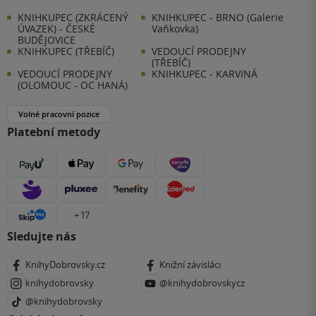
KNIHKUPEC (ZKRÁCENÝ
KNIHKUPEC - BRNO (Galerie
ÚVAZEK) - ČESKÉ
Vaňkovka)
BUDĚJOVICE
KNIHKUPEC (TŘEBÍČ)
VEDOUCÍ PRODEJNY
(TŘEBÍČ)
VEDOUCÍ PRODEJNY
KNIHKUPEC - KARVINÁ
(OLOMOUC - OC HANÁ)
Volné pracovní pozice
Platební metody
+ 17
Sledujte nás
KnihyDobrovsky.cz
Knižní závisláci
knihydobrovsky
@knihydobrovskycz
@knihydobrovsky