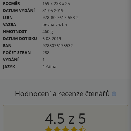
ROZMĚR
159 x 238 x 25
DATUM VYDÁNÍ
31.05.2019
ISBN
978-80-7617-553-2
VAZBA
pevná vazba
HMOTNOST
460 g
DATUM DOTISKU
6.08.2019
EAN
9788076175532
POČET STRAN
288
VYDÁNÍ
1
JAZYK
čeština
Hodnocení a recenze čtenářů
4.5
z
5