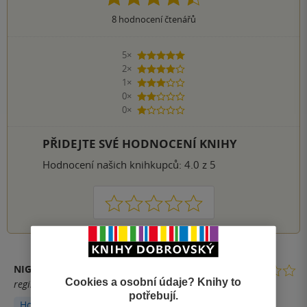
8
hodnocení čtenářů
5×
5 hvězdiček
2×
4 hvězdičky
1×
3 hvězdičky
0×
2 hvězdičky
0×
1 hvezdička
PŘIDEJTE SVÉ HODNOCENÍ KNIHY
Hodnocení našich knihkupců: 4.0 z 5
1
2
3
4
5
NIGHTLU
Cookies a osobní údaje? Knihy to
registrovaný uživatel
potřebují.
Hodnoceno z aplikace