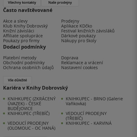
Všechny kontakty
Naše prodejny
Často navštěvované
Akce a slevy
Prodejny
Klub Knihy Dobrovský
Aplikace KDčko
Knižní závisláci
Festival knižních závisláků
Affiliate spolupráce
Dárkové poukazy
Poukazy pro firmy
Nákupy pro školy
Dodací podmínky
Platební metody
Doprava
Obchodní podmínky
Reklamace a vrácení
Ochrana osobních údajů
Nastavení cookies
Vše důležité
Kariéra v Knihy Dobrovský
KNIHKUPEC (ZKRÁCENÝ
KNIHKUPEC - BRNO (Galerie
ÚVAZEK) - ČESKÉ
Vaňkovka)
BUDĚJOVICE
KNIHKUPEC (TŘEBÍČ)
VEDOUCÍ PRODEJNY
(TŘEBÍČ)
VEDOUCÍ PRODEJNY
KNIHKUPEC - KARVINÁ
(OLOMOUC - OC HANÁ)