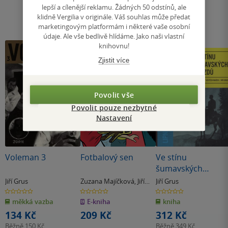
lepší a cílenější reklamu. Žádných 50 odstínů, ale
klidně Vergilia v originále. Váš souhlas může předat
marketingovým platformám i některé vaše osobní
údaje. Ale vše bedlivě hlídáme. Jako naši vlastní
knihovnu!
Zjistit více
Povolit vše
Povolit pouze nezbytné
Nastavení
Voleman 3
Fotbalový sen
Ve stínu
šumavských
hvozdů
Jiří Grus
Zuzana Majíčková
,
Jiří
Jiří Grus
Grus
0.0
0.0
0.0
z
z
z
měkká vazba
E-kniha
kniha
5
5
5
hvězdiček
hvězdiček
hvězdiček
134 Kč
209 Kč
312 Kč
Běžně
150 Kč
Běžně
349 Kč