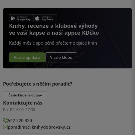
Knihy, recenze a klubové výhody
ve vaší kapse a naší appce KDčko
Každý měsíc společně přečteme tisíce knih
Více o aplikaci
Více o klubu
Potřebujete s něčím poradit?
Často kladené dotazy
Kontaktujte nás
Po–Pá:
8:00–17:00
542 220 320
poradime@knihydobrovsky.cz