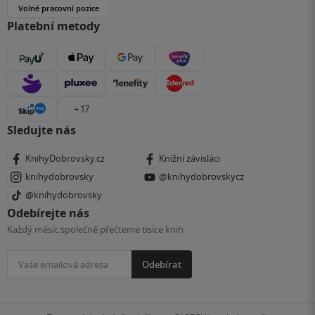
Volné pracovní pozice
Platební metody
+ 17
Sledujte nás
KnihyDobrovsky.cz
Knižní závisláci
knihydobrovsky
@knihydobrovskycz
@knihydobrovsky
Odebírejte nás
Každý měsíc společně přečteme tisíce knih
Odebírat