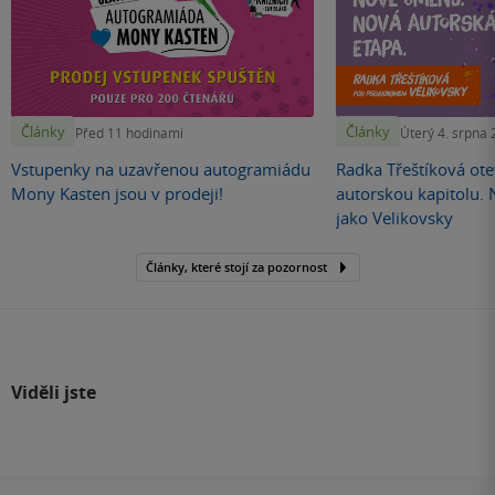
Články
Články
Před 11 hodinami
Úterý 4. srpna
Vstupenky na uzavřenou autogramiádu
Radka Třeštíková otev
Mony Kasten jsou v prodeji!
autorskou kapitolu.
jako Velikovsky
Články, které stojí za pozornost
Viděli jste