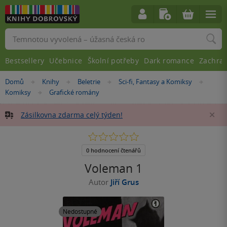
Vyhledávání
Bestsellery
Učebnice
Školní potřeby
Dark romance
Zachra
Nacházíte
Domů
Knihy
Beletrie
Sci-fi, Fantasy a Komiksy
»
»
»
»
se
Komiksy
Grafické romány
»
zde:
Zásilkovna zdarma celý týden!
Za
0.0
z
5
0 hodnocení čtenářů
hvězdiček
Voleman 1
Autor
Jiří Grus
Nedostupné