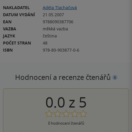
NAKLADATEL
Adéla Tlachačová
DATUM VYDÁNÍ
21.05.2007
EAN
9788090387706
VAZBA
měkká vazba
JAZYK
čeština
POČET STRAN
48
ISBN
978-80-903877-0-6
Hodnocení a recenze čtenářů
0.0
z
5
0
hodnocení čtenářů