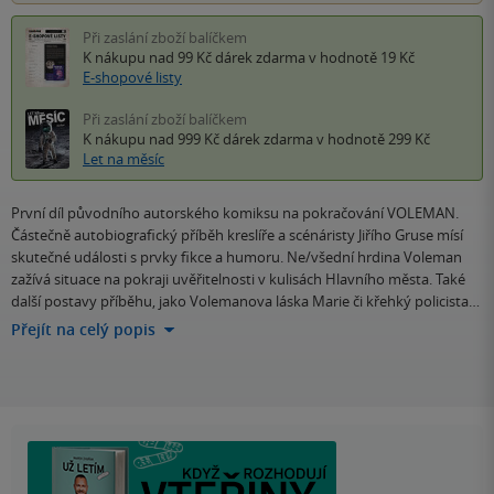
Při zaslání zboží balíčkem
K nákupu nad 99 Kč
dárek zdarma
v hodnotě 19 Kč
E-shopové listy
Při zaslání zboží balíčkem
K nákupu nad 999 Kč
dárek zdarma
v hodnotě 299 Kč
Let na měsíc
První díl původního autorského komiksu na pokračování VOLEMAN.
Částečně autobiografický příběh kreslíře a scénáristy Jiřího Gruse mísí
skutečné události s prvky fikce a humoru. Ne/všední hrdina Voleman
zažívá situace na pokraji uvěřitelnosti v kulisách Hlavního města. Také
další postavy příběhu, jako Volemanova láska Marie či křehký policista…
Přejít na celý popis