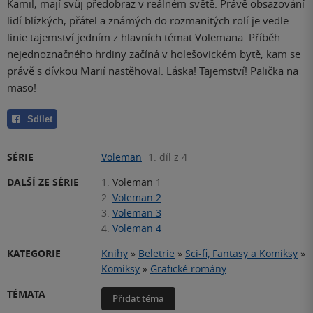
Kamil, mají svůj předobraz v reálném světě. Právě obsazování
lidí blízkých, přátel a známých do rozmanitých rolí je vedle
linie tajemství jedním z hlavních témat Volemana. Příběh
nejednoznačného hrdiny začíná v holešovickém bytě, kam se
právě s dívkou Marií nastěhoval. Láska! Tajemství! Palička na
maso!
Sdílet
SÉRIE
Voleman
1. díl z 4
DALŠÍ ZE SÉRIE
1.
Voleman 1
2.
Voleman 2
3.
Voleman 3
4.
Voleman 4
KATEGORIE
Knihy
»
Beletrie
»
Sci-fi, Fantasy a Komiksy
»
Komiksy
»
Grafické romány
TÉMATA
Přidat téma