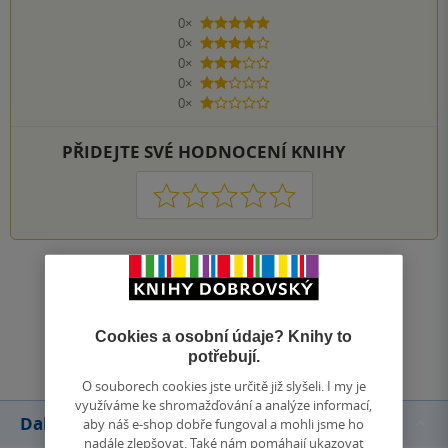
0×
5 hvězdiček
0×
4 hvězdičky
0×
3 hvězdičky
0×
2 hvězdičky
0×
1 hvezdička
PŘIDEJTE SVÉ HODNOCENÍ KNIHY
1
2
3
4
5
Zobrazit všechna hodnocení
Přidat hodnocení
Cookies a osobní údaje? Knihy to
potřebují.
O souborech cookies jste určitě již slyšeli. I my je
využíváme ke shromažďování a analýze informací,
Další knihy autora
aby náš e-shop dobře fungoval a mohli jsme ho
nadále zlepšovat. Také nám pomáhají ukazovat