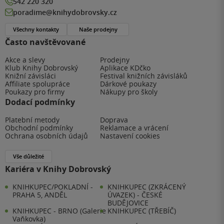
542 220 320
poradime@knihydobrovsky.cz
Všechny kontakty
Naše prodejny
Často navštěvované
Akce a slevy
Prodejny
Klub Knihy Dobrovský
Aplikace KDčko
Knižní závisláci
Festival knižních závisláků
Affiliate spolupráce
Dárkové poukazy
Poukazy pro firmy
Nákupy pro školy
Dodací podmínky
Platební metody
Doprava
Obchodní podmínky
Reklamace a vrácení
Ochrana osobních údajů
Nastavení cookies
Vše důležité
Kariéra v Knihy Dobrovský
KNIHKUPEC/POKLADNÍ -
KNIHKUPEC (ZKRÁCENÝ
PRAHA 5, ANDĚL
ÚVAZEK) - ČESKÉ
BUDĚJOVICE
KNIHKUPEC - BRNO (Galerie
KNIHKUPEC (TŘEBÍČ)
Vaňkovka)