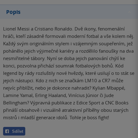
Popis
Lionel Messi a Cristiano Ronaldo. Dvě ikony, fenomenální
hráči, kteří zásadně formovali moderní fotbal a vše kolem něj.
Každý svým originálním stylem i vzájemným soupeřením, jež
pohánělo jejich výjimečné kariéry a rozdělilo fanoušky na dva
nesmiřitelné tábory. Nyní se doba jejich panování chýlí ke
konci, pozvolna přichází soumrak fotbalových bohů. Kód
legend by rády rozluštily nové hvězdy, které usilují o to stát se
jejich nástupci. Kdo z nich se značkám LM10 a CR7 může
nejvíc přiblížit, nebo je dokonce nahradit? Kylian Mbappé,
Lamine Yamal, Erling Haaland, Vinícius Júnior či Jude
Bellingham? Výpravná publikace z Edice Sport a CNC Books
přináší obsahově i vizuálně atraktivní příběhy obou starých
mistrů i mladší generace idolů. Tohle je boss fight!
Sdílet