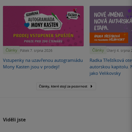
Články
Články
Pátek 7. srpna 2026
Úterý 4. srpna
Vstupenky na uzavřenou autogramiádu
Radka Třeštíková otev
Mony Kasten jsou v prodeji!
autorskou kapitolu.
jako Velikovsky
Články, které stojí za pozornost
Viděli jste