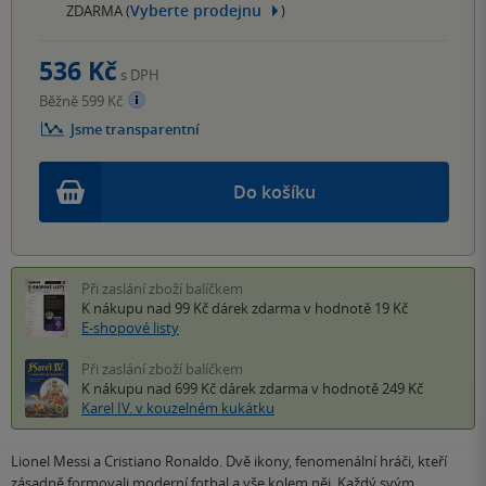
Vyberte prodejnu
ZDARMA (
)
536 Kč
s DPH
Běžně 599 Kč
Jsme transparentní
Do košíku
Při zaslání zboží balíčkem
K nákupu nad 99 Kč
dárek zdarma
v hodnotě 19 Kč
E-shopové listy
Při zaslání zboží balíčkem
K nákupu nad 699 Kč
dárek zdarma
v hodnotě 249 Kč
Karel IV. v kouzelném kukátku
Lionel Messi a Cristiano Ronaldo. Dvě ikony, fenomenální hráči, kteří
zásadně formovali moderní fotbal a vše kolem něj. Každý svým