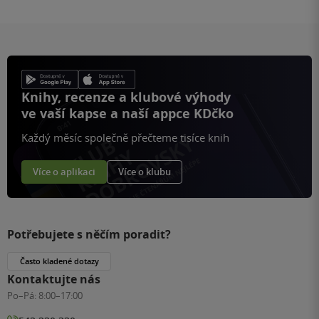
Knihy, recenze a klubové výhody
ve vaší kapse a naší appce KDčko
Každý měsíc společně přečteme tisíce knih
Více o aplikaci
Více o klubu
Potřebujete s něčím poradit?
Často kladené dotazy
Kontaktujte nás
Po–Pá:
8:00–17:00