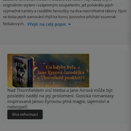
originálním stylem i vzájemným soupeřením, jež pohánělo jejich
výjimečné kariéry a rozdělilo fanoušky na dva nesmiřitelné tábory. Nyní
se doba jejich panování chýlí ke konci, pozvolna přichází soumrak
fotbalových…
Přejít na celý popis
Nad Thornfieldem visí kletba a Jane Airová může být
poslední nadějí na její prolomení. Gotická romantasy
inspirovaná Janou Eyrovou plná magie, tajemství a
nebezpečí.
Více informací