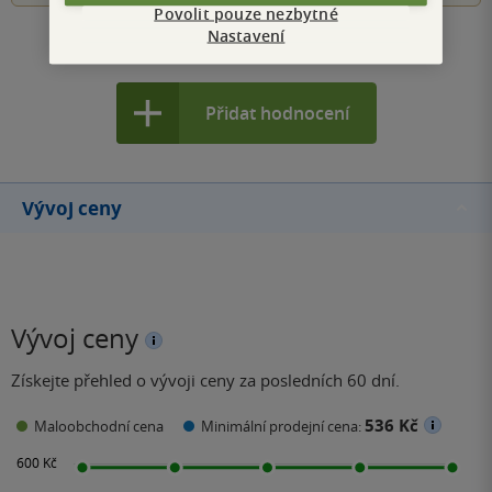
Povolit pouze nezbytné
Nastavení
Zobrazit všechna hodnocení
Přidat hodnocení
Vývoj ceny
Vývoj ceny
Získejte přehled o vývoji ceny za posledních 60 dní.
536 Kč
Maloobchodní cena
Minimální prodejní cena: