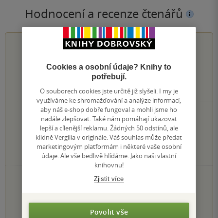
Hodnocení a recenze čtenářů
0.0
z
5
Cookies a osobní údaje? Knihy to
potřebují.
0
hodnocení čtenářů
O souborech cookies jste určitě již slyšeli. I my je
využíváme ke shromažďování a analýze informací,
aby náš e-shop dobře fungoval a mohli jsme ho
0×
5 hvězdiček
nadále zlepšovat. Také nám pomáhají ukazovat
0×
4 hvězdičky
lepší a cílenější reklamu. Žádných 50 odstínů, ale
0×
3 hvězdičky
klidně Vergilia v originále. Váš souhlas může předat
0×
2 hvězdičky
marketingovým platformám i některé vaše osobní
0×
1 hvezdička
údaje. Ale vše bedlivě hlídáme. Jako naši vlastní
knihovnu!
PŘIDEJTE SVÉ HODNOCENÍ KNIHY
Zjistit více
1
2
3
4
5
Povolit vše