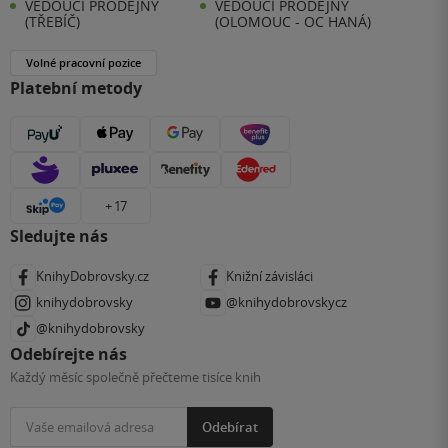
VEDOUCÍ PRODEJNY
VEDOUCÍ PRODEJNY
(TŘEBÍČ)
(OLOMOUC - OC HANÁ)
Volné pracovní pozice
Platební metody
+ 17
Sledujte nás
KnihyDobrovsky.cz
Knižní závisláci
knihydobrovsky
@knihydobrovskycz
@knihydobrovsky
Odebírejte nás
Každý měsíc společně přečteme tisíce knih
Odebírat