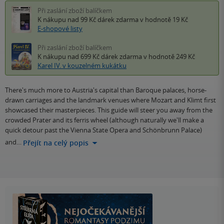
Při zaslání zboží balíčkem
K nákupu nad 99 Kč
dárek zdarma
v hodnotě 19 Kč
E-shopové listy
Při zaslání zboží balíčkem
K nákupu nad 699 Kč
dárek zdarma
v hodnotě 249 Kč
Karel IV. v kouzelném kukátku
There's much more to Austria's capital than Baroque palaces, horse-
drawn carriages and the landmark venues where Mozart and Klimt first
showcased their masterpieces. This guide will steer you away from the
crowded Prater and its ferris wheel (although naturally we'll make a
quick detour past the Vienna State Opera and Schönbrunn Palace)
and…
Přejít na celý popis