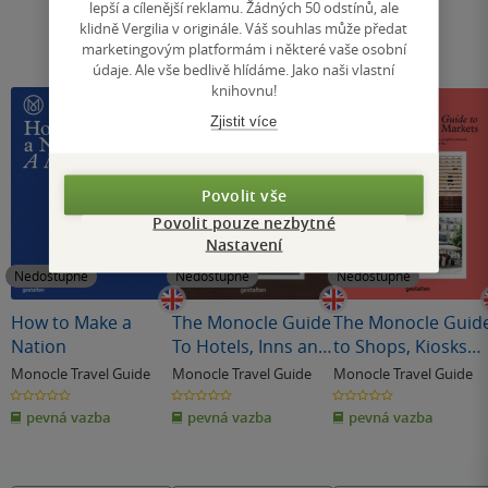
lepší a cílenější reklamu. Žádných 50 odstínů, ale
klidně Vergilia v originále. Váš souhlas může předat
marketingovým platformám i některé vaše osobní
údaje. Ale vše bedlivě hlídáme. Jako naši vlastní
knihovnu!
Zjistit více
Povolit vše
Povolit pouze nezbytné
Nastavení
Nedostupné
Nedostupné
Nedostupné
How to Make a
The Monocle Guide
The Monocle Guid
Nation
To Hotels, Inns and
to Shops, Kiosks
Hideaways
and Markets
Monocle Travel Guide
Monocle Travel Guide
Monocle Travel Guide
0.0
0.0
0.0
z
z
z
pevná vazba
pevná vazba
pevná vazba
5
5
5
hvězdiček
hvězdiček
hvězdiček