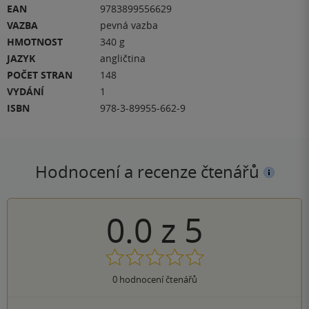
EAN
9783899556629
VAZBA
pevná vazba
HMOTNOST
340 g
JAZYK
angličtina
POČET STRAN
148
VYDÁNÍ
1
ISBN
978-3-89955-662-9
Hodnocení a recenze čtenářů
0.0
z
5
0
hodnocení čtenářů