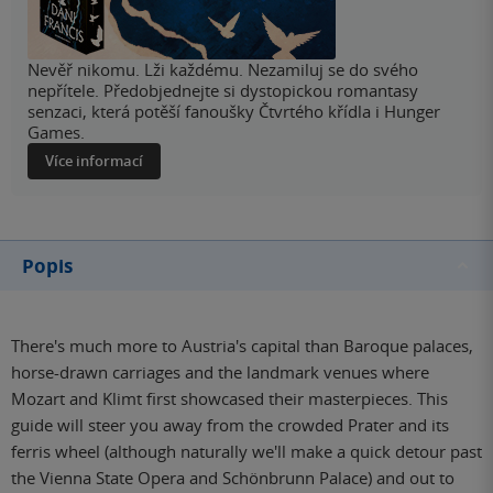
Nevěř nikomu. Lži každému. Nezamiluj se do svého
nepřítele. Předobjednejte si dystopickou romantasy
senzaci, která potěší fanoušky Čtvrtého křídla i Hunger
Games.
Více informací
Popis
There's much more to Austria's capital than Baroque palaces,
horse-drawn carriages and the landmark venues where
Mozart and Klimt first showcased their masterpieces. This
guide will steer you away from the crowded Prater and its
ferris wheel (although naturally we'll make a quick detour past
the Vienna State Opera and Schönbrunn Palace) and out to