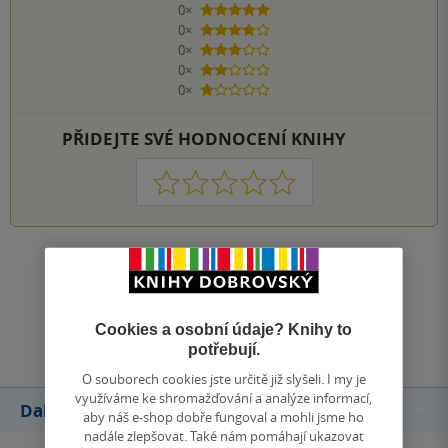
0×
5 hvězdiček
0×
4 hvězdičky
0×
3 hvězdičky
0×
2 hvězdičky
0×
1 hvezdička
PŘIDEJTE SVÉ HODNOCENÍ KNIHY
1
2
3
4
5
Zobrazit všechna hodnocení
Přidat hodnocení
Cookies a osobní údaje? Knihy to
potřebují.
O souborech cookies jste určitě již slyšeli. I my je
využíváme ke shromažďování a analýze informací,
Další knihy autora
aby náš e-shop dobře fungoval a mohli jsme ho
nadále zlepšovat. Také nám pomáhají ukazovat