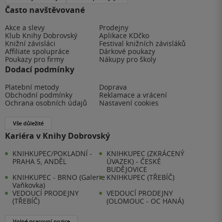
Často navštěvované
Akce a slevy
Prodejny
Klub Knihy Dobrovský
Aplikace KDčko
Knižní závisláci
Festival knižních závisláků
Affiliate spolupráce
Dárkové poukazy
Poukazy pro firmy
Nákupy pro školy
Dodací podmínky
Platební metody
Doprava
Obchodní podmínky
Reklamace a vrácení
Ochrana osobních údajů
Nastavení cookies
Vše důležité
Kariéra v Knihy Dobrovský
KNIHKUPEC/POKLADNÍ -
KNIHKUPEC (ZKRÁCENÝ
PRAHA 5, ANDĚL
ÚVAZEK) - ČESKÉ
BUDĚJOVICE
KNIHKUPEC - BRNO (Galerie
KNIHKUPEC (TŘEBÍČ)
Vaňkovka)
VEDOUCÍ PRODEJNY
VEDOUCÍ PRODEJNY
(TŘEBÍČ)
(OLOMOUC - OC HANÁ)
Volné pracovní pozice