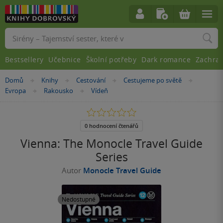
Vyhledávání
Bestsellery
Učebnice
Školní potřeby
Dark romance
Zachra
Nacházíte
Domů
Knihy
Cestování
Cestujeme po světě
»
»
»
»
se
Evropa
Rakousko
Vídeň
»
»
zde:
0.0
z
5
0 hodnocení čtenářů
hvězdiček
Vienna: The Monocle Travel Guide
Series
Autor
Monocle Travel Guide
Nedostupné