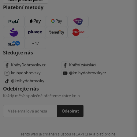
Platební metody
+ 17
Sledujte nás
KnihyDobrovsky.cz
Knižní závisláci
knihydobrovsky
@knihydobrovskycz
@knihydobrovsky
Odebírejte nás
Každý měsíc společně přečteme tisíce knih
Odebírat
Tento web je chráněn službou reCAPTCHA a platí pro něj