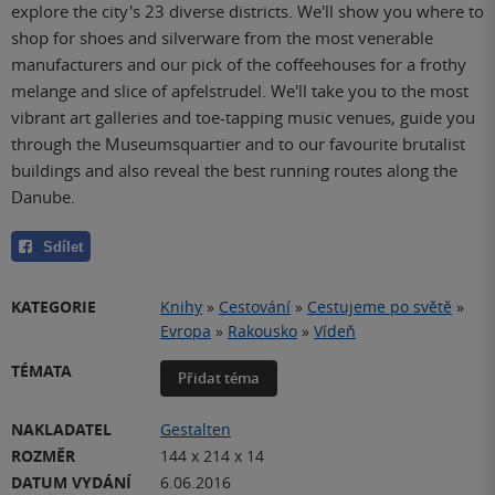
explore the city's 23 diverse districts. We'll show you where to
shop for shoes and silverware from the most venerable
manufacturers and our pick of the coffeehouses for a frothy
melange and slice of apfelstrudel. We'll take you to the most
vibrant art galleries and toe-tapping music venues, guide you
through the Museumsquartier and to our favourite brutalist
buildings and also reveal the best running routes along the
Danube.
Sdílet
KATEGORIE
Knihy
»
Cestování
»
Cestujeme po světě
»
Evropa
»
Rakousko
»
Vídeň
TÉMATA
Přidat téma
NAKLADATEL
Gestalten
ROZMĚR
144 x 214 x 14
DATUM VYDÁNÍ
6.06.2016