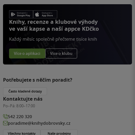
Knihy, recenze a klubové výhody
ve vaší kapse a naší appce KDčko
Každý měsíc společně přečteme tisíce knih
Více o aplikaci
Více o klubu
Potřebujete s něčím poradit?
Často kladené dotazy
Kontaktujte nás
Po–Pá:
8:00–17:00
542 220 320
poradime@knihydobrovsky.cz
Všechny kontakty
Naše prodejny