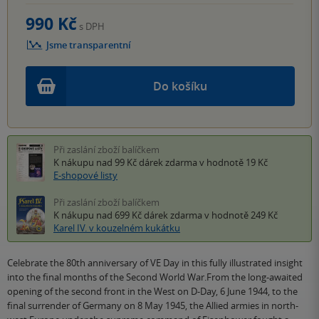
990 Kč
s DPH
Jsme transparentní
Do košíku
Při zaslání zboží balíčkem
K nákupu nad 99 Kč
dárek zdarma
v hodnotě 19 Kč
E-shopové listy
Při zaslání zboží balíčkem
K nákupu nad 699 Kč
dárek zdarma
v hodnotě 249 Kč
Karel IV. v kouzelném kukátku
Celebrate the 80th anniversary of VE Day in this fully illustrated insight
into the final months of the Second World War.From the long-awaited
opening of the second front in the West on D-Day, 6 June 1944, to the
final surrender of Germany on 8 May 1945, the Allied armies in north-