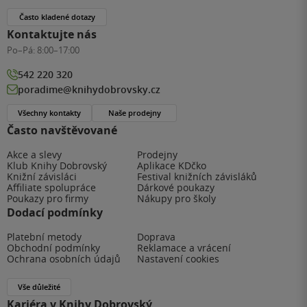
Často kladené dotazy
Kontaktujte nás
Po–Pá:
8:00–17:00
542 220 320
poradime@knihydobrovsky.cz
Všechny kontakty
Naše prodejny
Často navštěvované
Akce a slevy
Prodejny
Klub Knihy Dobrovský
Aplikace KDčko
Knižní závisláci
Festival knižních závisláků
Affiliate spolupráce
Dárkové poukazy
Poukazy pro firmy
Nákupy pro školy
Dodací podmínky
Platební metody
Doprava
Obchodní podmínky
Reklamace a vrácení
Ochrana osobních údajů
Nastavení cookies
Vše důležité
Kariéra v Knihy Dobrovský