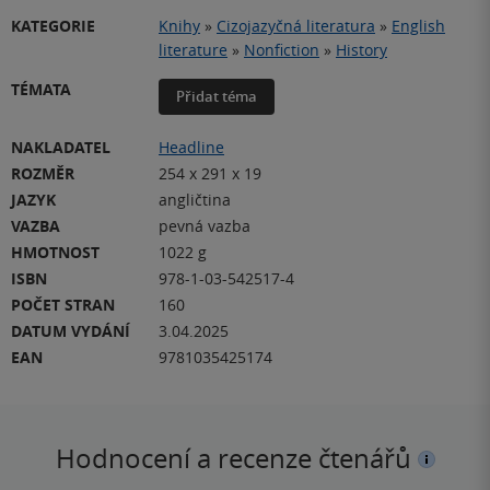
KATEGORIE
Knihy
»
Cizojazyčná literatura
»
English
literature
»
Nonfiction
»
History
TÉMATA
Přidat téma
NAKLADATEL
Headline
ROZMĚR
254 x 291 x 19
JAZYK
angličtina
VAZBA
pevná vazba
HMOTNOST
1022 g
ISBN
978-1-03-542517-4
POČET STRAN
160
DATUM VYDÁNÍ
3.04.2025
EAN
9781035425174
Hodnocení a recenze čtenářů