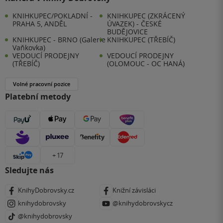
KNIHKUPEC/POKLADNÍ -
KNIHKUPEC (ZKRÁCENÝ
PRAHA 5, ANDĚL
ÚVAZEK) - ČESKÉ
BUDĚJOVICE
KNIHKUPEC - BRNO (Galerie
KNIHKUPEC (TŘEBÍČ)
Vaňkovka)
VEDOUCÍ PRODEJNY
VEDOUCÍ PRODEJNY
(TŘEBÍČ)
(OLOMOUC - OC HANÁ)
Volné pracovní pozice
Platební metody
+ 17
Sledujte nás
KnihyDobrovsky.cz
Knižní závisláci
knihydobrovsky
@knihydobrovskycz
@knihydobrovsky