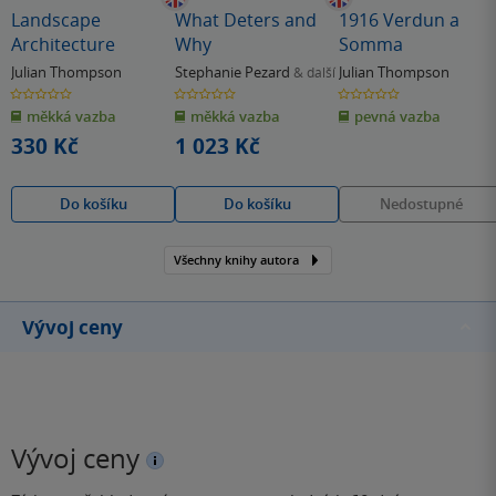
Landscape
What Deters and
1916 Verdun a
Architecture
Why
Somma
Julian Thompson
Stephanie Pezard
Julian Thompson
& další
0.0
0.0
0.0
z
z
z
měkká vazba
měkká vazba
pevná vazba
5
5
5
hvězdiček
hvězdiček
hvězdiček
330 Kč
1 023 Kč
Do košíku
Do košíku
Nedostupné
Všechny knihy autora
Vývoj ceny
Vývoj ceny