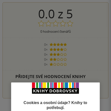
0.0
z
5
0
hodnocení čtenářů
0×
5 hvězdiček
0×
4 hvězdičky
0×
3 hvězdičky
0×
2 hvězdičky
0×
1 hvezdička
PŘIDEJTE SVÉ HODNOCENÍ KNIHY
1
2
3
4
5
Cookies a osobní údaje? Knihy to
potřebují.
Zobrazit všechna hodnocení