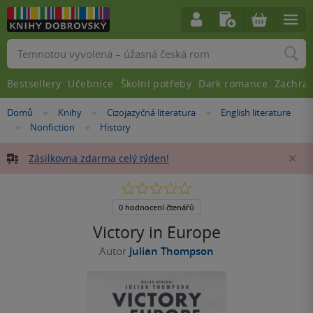
Vyhledávání
Bestsellery
Učebnice
Školní potřeby
Dark romance
Zachra
Nacházíte
Domů
Knihy
Cizojazyčná literatura
English literature
»
»
»
se
Nonfiction
History
»
»
zde:
Zásilkovna zdarma celý týden!
Za
0.0
z
5
0 hodnocení čtenářů
hvězdiček
Victory in Europe
Autor
Julian Thompson