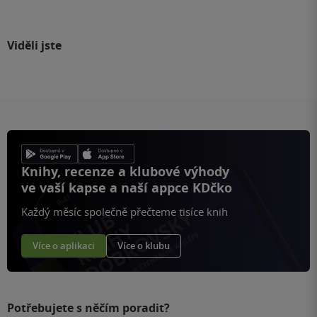
Viděli jste
Knihy, recenze a klubové výhody
ve vaší kapse a naší appce KDčko
Každý měsíc společně přečteme tisíce knih
Více o aplikaci
Více o klubu
Potřebujete s něčím poradit?