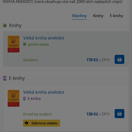
KNIHA ANEKDOT, která obsahuje více než 2000 těch nejlepších vtipů!
Všechny
Knihy
E-knihy
Knihy
Velká kniha anekdot
pevná vazba
Do k
Skladem
178 Kč
s DPH
E-knihy
Velká kniha anekdot
E-kniha
Koupit
Ihned ke stažení
139 Kč
s DPH
Stáhnout ukázku