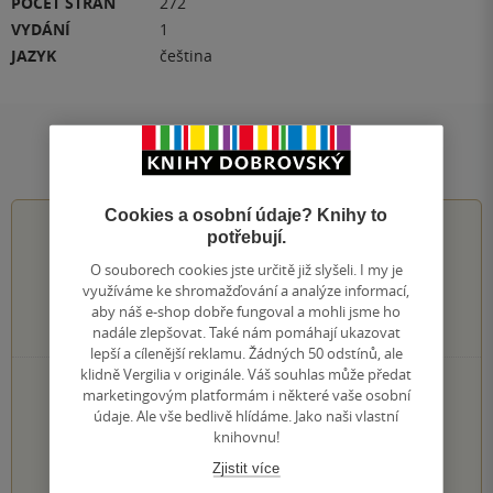
POČET STRAN
272
VYDÁNÍ
1
JAZYK
čeština
Hodnocení a recenze čtenářů
Cookies a osobní údaje? Knihy to
0.0
z
5
potřebují.
O souborech cookies jste určitě již slyšeli. I my je
využíváme ke shromažďování a analýze informací,
aby náš e-shop dobře fungoval a mohli jsme ho
0
hodnocení čtenářů
nadále zlepšovat. Také nám pomáhají ukazovat
lepší a cílenější reklamu. Žádných 50 odstínů, ale
klidně Vergilia v originále. Váš souhlas může předat
0×
5 hvězdiček
marketingovým platformám i některé vaše osobní
0×
4 hvězdičky
údaje. Ale vše bedlivě hlídáme. Jako naši vlastní
0×
3 hvězdičky
knihovnu!
0×
2 hvězdičky
Zjistit více
0×
1 hvezdička