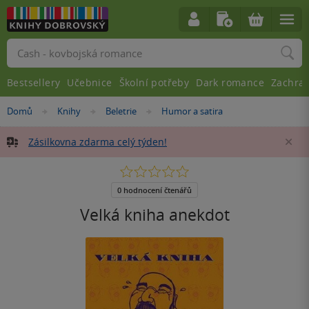
Vyhledávání
Bestsellery
Učebnice
Školní potřeby
Dark romance
Zachra
Nacházíte
Domů
Knihy
Beletrie
Humor a satira
»
»
»
se
zde:
Zásilkovna zdarma celý týden!
Za
0.0
z
5
0 hodnocení čtenářů
hvězdiček
Velká kniha anekdot