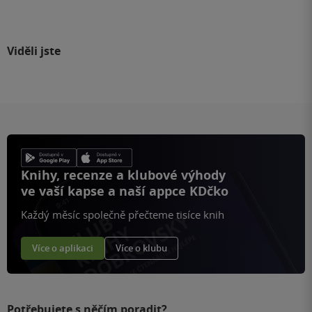
Viděli jste
Knihy, recenze a klubové výhody
ve vaší kapse a naší appce KDčko
Každý měsíc společně přečteme tisíce knih
Více o aplikaci
Více o klubu
Potřebujete s něčím poradit?