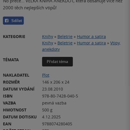
No přece... VELKÁ KNIHA ANEKDOT, která obsahuje více než
2000 těch nejlepších vtipů!
Sdílet
KATEGORIE
Knihy
»
Beletrie
»
Humor a satira
Knihy
»
Beletrie
»
Humor a satira
»
Vtipy,
anekdoty
TÉMATA
Přidat téma
NAKLADATEL
Plot
ROZMĚR
146 x 206 x 24
DATUM VYDÁNÍ
23.08.2010
ISBN
978-80-7428-040-5
VAZBA
pevná vazba
HMOTNOST
500 g
DATUM DOTISKU
4.12.2025
EAN
9788074280405