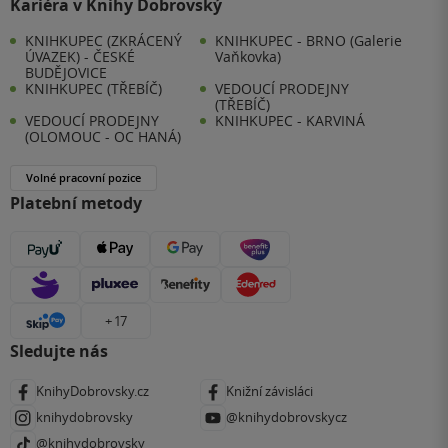
Kariéra v Knihy Dobrovský
KNIHKUPEC (ZKRÁCENÝ
KNIHKUPEC - BRNO (Galerie
ÚVAZEK) - ČESKÉ
Vaňkovka)
BUDĚJOVICE
KNIHKUPEC (TŘEBÍČ)
VEDOUCÍ PRODEJNY
(TŘEBÍČ)
VEDOUCÍ PRODEJNY
KNIHKUPEC - KARVINÁ
(OLOMOUC - OC HANÁ)
Volné pracovní pozice
Platební metody
+ 17
Sledujte nás
KnihyDobrovsky.cz
Knižní závisláci
knihydobrovsky
@knihydobrovskycz
@knihydobrovsky