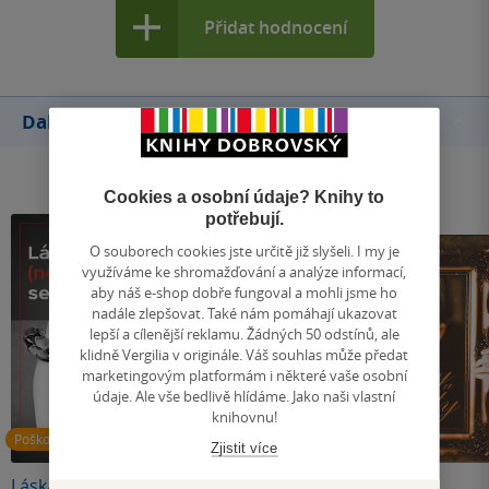
Přidat hodnocení
Další knihy autora
Cookies a osobní údaje? Knihy to
potřebují.
O souborech cookies jste určitě již slyšeli. I my je
využíváme ke shromažďování a analýze informací,
aby náš e-shop dobře fungoval a mohli jsme ho
nadále zlepšovat. Také nám pomáhají ukazovat
lepší a cílenější reklamu. Žádných 50 odstínů, ale
klidně Vergilia v originále. Váš souhlas může předat
marketingovým platformám i některé vaše osobní
údaje. Ale vše bedlivě hlídáme. Jako naši vlastní
knihovnu!
Poškozené
Nedostupné
Nedostupné
Zjistit více
Láska (ne)slučitelná
Neobyčejná setkání
City a pocity