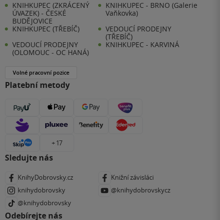
KNIHKUPEC (ZKRÁCENÝ
KNIHKUPEC - BRNO (Galerie
ÚVAZEK) - ČESKÉ
Vaňkovka)
BUDĚJOVICE
KNIHKUPEC (TŘEBÍČ)
VEDOUCÍ PRODEJNY
(TŘEBÍČ)
VEDOUCÍ PRODEJNY
KNIHKUPEC - KARVINÁ
(OLOMOUC - OC HANÁ)
Volné pracovní pozice
Platební metody
+ 17
Sledujte nás
KnihyDobrovsky.cz
Knižní závisláci
knihydobrovsky
@knihydobrovskycz
@knihydobrovsky
Odebírejte nás