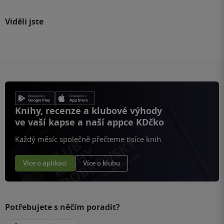
Viděli jste
Knihy, recenze a klubové výhody
ve vaší kapse a naší appce KDčko
Každý měsíc společně přečteme tisíce knih
Více o aplikaci
Více o klubu
Potřebujete s něčím poradit?