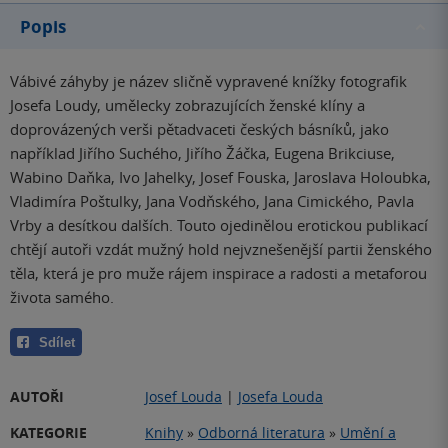
Popis
Vábivé záhyby je název sličně vypravené knížky fotografik
Josefa Loudy, umělecky zobrazujících ženské klíny a
doprovázených verši pětadvaceti českých básníků, jako
například Jiřího Suchého, Jiřího Žáčka, Eugena Brikciuse,
Wabino Daňka, Ivo Jahelky, Josef Fouska, Jaroslava Holoubka,
Vladimíra Poštulky, Jana Vodňského, Jana Cimického, Pavla
Vrby a desítkou dalších. Touto ojedinělou erotickou publikací
chtějí autoři vzdát mužný hold nejvznešenější partii ženského
těla, která je pro muže rájem inspirace a radosti a metaforou
života samého.
Sdílet
AUTOŘI
Josef Louda
|
Josefa Louda
KATEGORIE
Knihy
»
Odborná literatura
»
Umění a