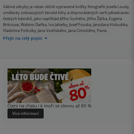
Vábivé záhyby je název sličně vypravené knížky fotografik Josefa Loudy,
umělecky zobrazujících ženské klíny a doprovázených verši pětadvaceti
českých básníků, jako například Jiřího Suchého, Jiřího Žáčka, Eugena
Brikciuse, Wabino Daňka, Ivo Jahelky, Josef Fouska, Jaroslava Holoubka,
Vladimíra Poštulky, Jana Vodňského, Jana Cimického, Pavla…
Přejít na celý popis
Čtení na chatu i k moři se slevou až 80 %
Více informací