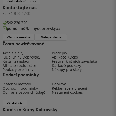
Často kladené dotazy
Kontaktujte nás
Po–Pá:
8:00–17:00
542 220 320
poradime@knihydobrovsky.cz
Všechny kontakty
Naše prodejny
Často navštěvované
Akce a slevy
Prodejny
Klub Knihy Dobrovský
Aplikace KDčko
Knižní závisláci
Festival knižních závisláků
Affiliate spolupráce
Dárkové poukazy
Poukazy pro firmy
Nákupy pro školy
Dodací podmínky
Platební metody
Doprava
Obchodní podmínky
Reklamace a vrácení
Ochrana osobních údajů
Nastavení cookies
Vše důležité
Kariéra v Knihy Dobrovský