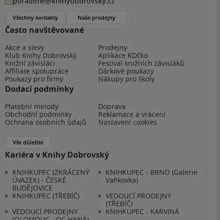
poradime@knihydobrovsky.cz
Všechny kontakty
Naše prodejny
Často navštěvované
Akce a slevy
Prodejny
Klub Knihy Dobrovský
Aplikace KDčko
Knižní závisláci
Festival knižních závisláků
Affiliate spolupráce
Dárkové poukazy
Poukazy pro firmy
Nákupy pro školy
Dodací podmínky
Platební metody
Doprava
Obchodní podmínky
Reklamace a vrácení
Ochrana osobních údajů
Nastavení cookies
Vše důležité
Kariéra v Knihy Dobrovský
KNIHKUPEC (ZKRÁCENÝ
KNIHKUPEC - BRNO (Galerie
ÚVAZEK) - ČESKÉ
Vaňkovka)
BUDĚJOVICE
KNIHKUPEC (TŘEBÍČ)
VEDOUCÍ PRODEJNY
(TŘEBÍČ)
VEDOUCÍ PRODEJNY
KNIHKUPEC - KARVINÁ
(OLOMOUC - OC HANÁ)