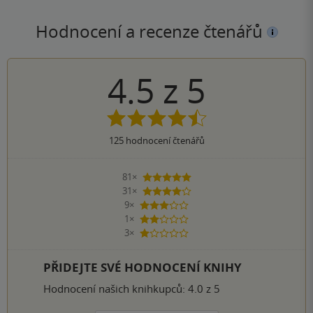
Hodnocení a recenze čtenářů
4.5
z
5
125
hodnocení čtenářů
81×
5 hvězdiček
31×
4 hvězdičky
9×
3 hvězdičky
1×
2 hvězdičky
3×
1 hvezdička
PŘIDEJTE SVÉ HODNOCENÍ KNIHY
Hodnocení našich knihkupců: 4.0 z 5