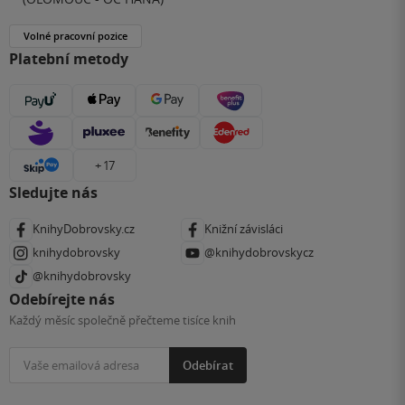
Volné pracovní pozice
Platební metody
+ 17
Sledujte nás
KnihyDobrovsky.cz
Knižní závisláci
knihydobrovsky
@knihydobrovskycz
@knihydobrovsky
Odebírejte nás
Každý měsíc společně přečteme tisíce knih
Odebírat