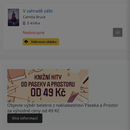
V zahradě zášti
Camilla Bruce
E-kniha
Nedostu
Nedostupné
Stáhnout ukázku
Objevte výběr beletrie z nakladatelství Paseka a Prostor
za výhodné ceny od 49 Kč.
Více informací