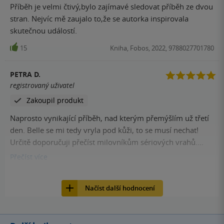
Příběh je velmi čtivý,bylo zajímavé sledovat příběh ze dvou
stran. Nejvíc mě zaujalo to,že se autorka inspirovala
skutečnou událostí.
15
Kniha, Fobos, 2022, 9788027701780
PETRA D.
registrovaný uživatel
Zakoupil produkt
Naprosto vynikající příběh, nad kterým přemýšlím už třetí
den. Belle se mi tedy vryla pod kůži, to se musí nechat!
Určitě doporučuji přečíst milovníkům sériových vrahů.
Bavilo mě i na základě knížky zjišťovat víc info o této
Přečíst
více
tajemné dámě :)
13
E-kniha, Fobos, 2022,
Načíst další hodnocení