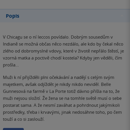
Popis
V Chicagu se o ní leccos povídalo. Dobrým sousedům v
Indianě se možná občas něco nezdálo, ale kdo by čekal něco
zlého od dobromyslné vdovy, které v životě nepřálo štěstí, je
vzorná matka a poctivě chodí kostela? Kdyby jen věděli, čím
prošla...
Muži k ní přijížděli plni očekávání a nadějí s celým svým
majetkem, avšak odjíždět je nikdy nikdo neviděl. Belle
Gunnesová na farmě v La Porte totiž dávno přišla na to, že
muži nejsou složití. Že žena se na tomhle světě musí o sebe
postarat sama. A že nesmí zaváhat a pohrdnout jakýmikoli
prostředky, třeba i krvavými, jinak nedosáhne toho, po čem
touží a co si zaslouží.