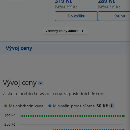
319 Kč
289 Kč
komparatistiku a řídila
Běžně
399 Kč
Běžně
319 Kč
malé nakladatelství
Do košíku
Koupit
vydávající strašidelné
pohádky.
Všechny knihy autora
Vývoj ceny
Vývoj ceny
Získejte přehled o vývoji ceny za posledních 60 dní.
50 Kč
Maloobchodní cena
Minimální prodejní cena: