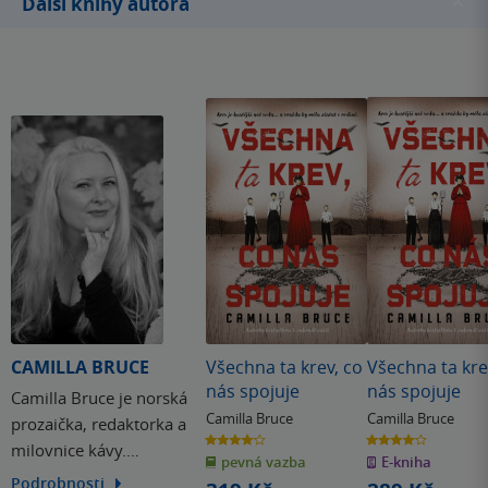
Další knihy autora
CAMILLA BRUCE
Všechna ta krev, co
Všechna ta kre
nás spojuje
nás spojuje
Camilla Bruce je norská
Camilla Bruce
Camilla Bruce
prozaička, redaktorka a
4.1
4.1
milovnice kávy.
z
z
pevná vazba
E-kniha
5
5
hvězdiček
hvězdiček
Vystudovala
Podrobnosti