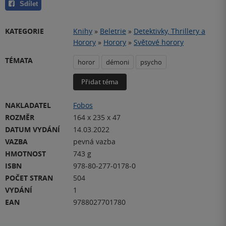
Sdílet
KATEGORIE
Knihy
»
Beletrie
»
Detektivky, Thrillery a
Horory
»
Horory
»
Světové horory
TÉMATA
horor
démoni
psycho
Přidat téma
NAKLADATEL
Fobos
ROZMĚR
164 x 235 x 47
DATUM VYDÁNÍ
14.03.2022
VAZBA
pevná vazba
HMOTNOST
743 g
ISBN
978-80-277-0178-0
POČET STRAN
504
VYDÁNÍ
1
EAN
9788027701780