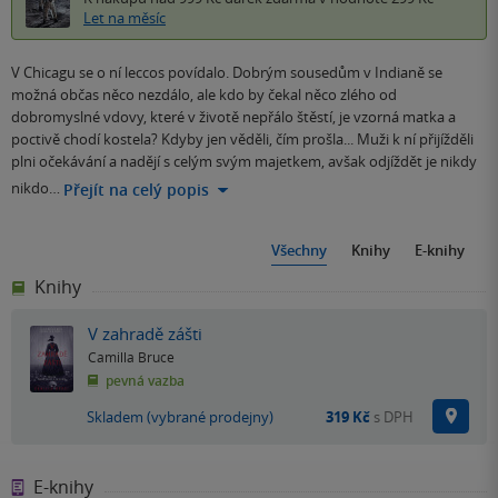
Let na měsíc
V Chicagu se o ní leccos povídalo. Dobrým sousedům v Indianě se
možná občas něco nezdálo, ale kdo by čekal něco zlého od
dobromyslné vdovy, které v životě nepřálo štěstí, je vzorná matka a
poctivě chodí kostela? Kdyby jen věděli, čím prošla... Muži k ní přijížděli
plni očekávání a nadějí s celým svým majetkem, avšak odjíždět je nikdy
nikdo…
Přejít na celý popis
Všechny
Knihy
E-knihy
Knihy
V zahradě zášti
Camilla Bruce
pevná vazba
Na p
Skladem (vybrané prodejny)
319 Kč
s DPH
E-knihy