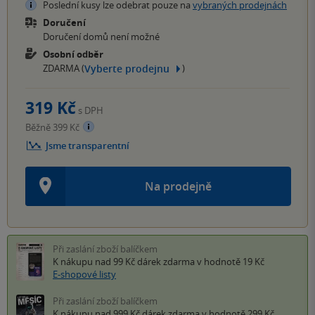
Poslední kusy lze odebrat pouze na
vybraných prodejnách
Doručení
Doručení domů není možné
Osobní odběr
Vyberte prodejnu
ZDARMA (
)
319 Kč
s DPH
Běžně 399 Kč
Jsme transparentní
Na prodejně
Při zaslání zboží balíčkem
K nákupu nad 99 Kč
dárek zdarma
v hodnotě 19 Kč
E-shopové listy
Při zaslání zboží balíčkem
K nákupu nad 999 Kč
dárek zdarma
v hodnotě 299 Kč