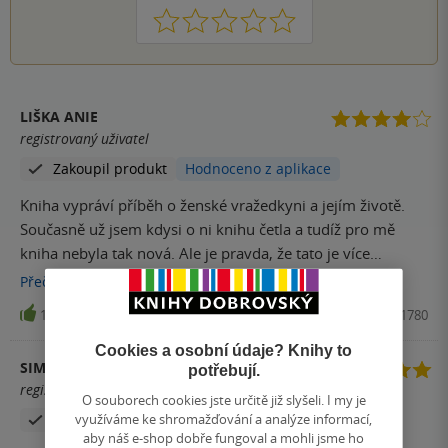
1
2
3
4
5
LIŠKA ANIE
registrovaný uživatel
Zakoupil produkt
Hodnoceno z aplikace
Kniha vypráví příběh o ženské vražedkyni a jejím životě.
Současně už jsem kdysi o ni knihu četla a tudíž pro mě
kniha nebyla tak nová. Ale je pravda, že tato je více
zaměřená na příběh. Osobně se mi líbila.
Přečíst
více
17
Kniha, Fobos, 2022, 9788027701780
Cookies a osobní údaje? Knihy to
SIMONA
potřebují.
registrovaný uživatel
O souborech cookies jste určitě již slyšeli. I my je
využíváme ke shromažďování a analýze informací,
Zakoupil produkt
aby náš e-shop dobře fungoval a mohli jsme ho