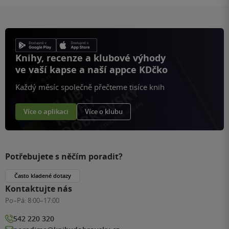
Knihy, recenze a klubové výhody
ve vaší kapse a naší appce KDčko
Každý měsíc společně přečteme tisíce knih
Více o aplikaci
Více o klubu
Potřebujete s něčím poradit?
Často kladené dotazy
Kontaktujte nás
Po–Pá:
8:00–17:00
542 220 320