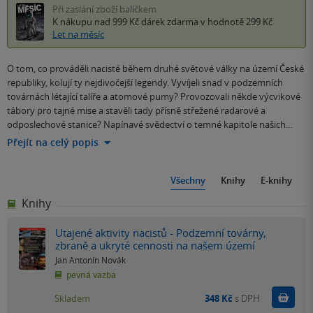
Při zaslání zboží balíčkem
K nákupu nad 999 Kč
dárek zdarma
v hodnotě 299 Kč
Let na měsíc
O tom, co prováděli nacisté během druhé světové války na území České
republiky, kolují ty nejdivočejší legendy. Vyvíjeli snad v podzemních
továrnách létající talíře a atomové pumy? Provozovali někde výcvikové
tábory pro tajné mise a stavěli tady přísně střežené radarové a
odposlechové stanice? Napínavé svědectví o temné kapitole našich…
Přejít na celý popis
Všechny
Knihy
E-knihy
Knihy
Utajené aktivity nacistů - Podzemní továrny,
zbraně a ukryté cennosti na našem území
Jan Antonín Novák
pevná vazba
Do k
Skladem
348 Kč
s DPH