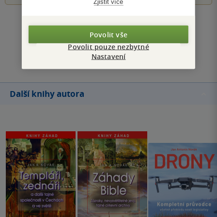
Zjistit více
Zobrazit všechna hodnocení
Povolit vše
Povolit pouze nezbytné
Přidat hodnocení
Nastavení
Další knihy autora