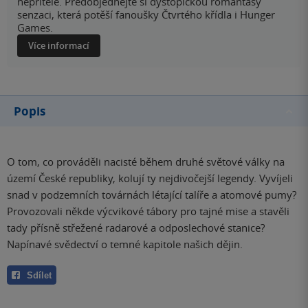
nepřítele. Předobjednejte si dystopickou romantasy
senzaci, která potěší fanoušky Čtvrtého křídla i Hunger
Games.
Více informací
Popis
O tom, co prováděli nacisté během druhé světové války na
území České republiky, kolují ty nejdivočejší legendy. Vyvíjeli
snad v podzemních továrnách létající talíře a atomové pumy?
Provozovali někde výcvikové tábory pro tajné mise a stavěli
tady přísně střežené radarové a odposlechové stanice?
Napínavé svědectví o temné kapitole našich dějin.
Sdílet