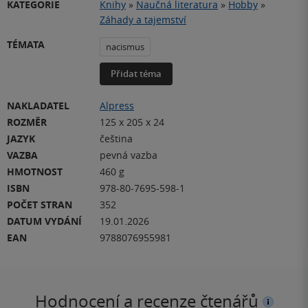
KATEGORIE
Knihy
»
Naučná literatura
»
Hobby
»
Záhady a tajemství
TÉMATA
nacismus
Přidat téma
NAKLADATEL
Alpress
ROZMĚR
125 x 205 x 24
JAZYK
čeština
VAZBA
pevná vazba
HMOTNOST
460 g
ISBN
978-80-7695-598-1
POČET STRAN
352
DATUM VYDÁNÍ
19.01.2026
EAN
9788076955981
Hodnocení a recenze čtenářů