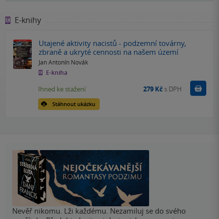
E-knihy
Utajené aktivity nacistů - podzemní továrny,
zbraně a ukryté cennosti na našem území
Jan Antonín Novák
E-kniha
Koupit
Ihned ke stažení
279 Kč
s DPH
Stáhnout ukázku
Nevěř nikomu. Lži každému. Nezamiluj se do svého