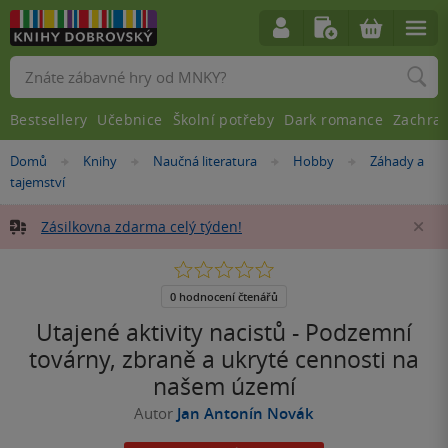
Vyhledávání
Bestsellery
Učebnice
Školní potřeby
Dark romance
Zachra
Nacházíte
Domů
Knihy
Naučná literatura
Hobby
Záhady a
»
»
»
»
se
tajemství
zde:
Zásilkovna zdarma celý týden!
Za
0.0
z
5
0 hodnocení čtenářů
hvězdiček
Utajené aktivity nacistů - Podzemní
továrny, zbraně a ukryté cennosti na
našem území
Autor
Jan Antonín Novák