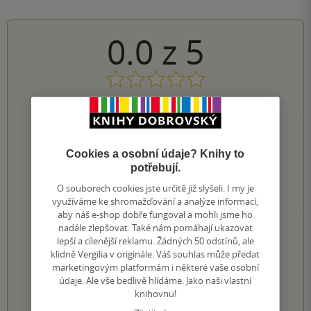
0.0
z
5
0
hodnocení čtenářů
0×
5 hvězdiček
0×
4 hvězdičky
Cookies a osobní údaje? Knihy to
0×
3 hvězdičky
potřebují.
0×
2 hvězdičky
O souborech cookies jste určitě již slyšeli. I my je
0×
1 hvezdička
využíváme ke shromažďování a analýze informací,
aby náš e-shop dobře fungoval a mohli jsme ho
PŘIDEJTE SVÉ HODNOCENÍ KNIHY
nadále zlepšovat. Také nám pomáhají ukazovat
lepší a cílenější reklamu. Žádných 50 odstínů, ale
Hodnocení našich knihkupců: 0.0 z 5
klidně Vergilia v originále. Váš souhlas může předat
marketingovým platformám i některé vaše osobní
údaje. Ale vše bedlivě hlídáme. Jako naši vlastní
1
2
3
4
5
knihovnu!