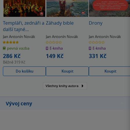
Templáři, zednáři a
Záhady bible
Drony
další tajné
společnosti v
Jan Antonín Novák
Jan Antonín Novák
Jan Antonín Novák
Čechách a ve světě
4.7
0.0
0.0
z
z
z
pevná vazba
E-kniha
E-kniha
5
5
5
hvězdiček
hvězdiček
hvězdiček
286 Kč
149 Kč
331 Kč
Běžně
319 Kč
Do košíku
Koupit
Koupit
Všechny knihy autora
Vývoj ceny