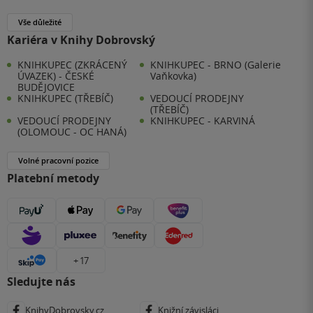
Vše důležité
Kariéra v Knihy Dobrovský
KNIHKUPEC (ZKRÁCENÝ
KNIHKUPEC - BRNO (Galerie
ÚVAZEK) - ČESKÉ
Vaňkovka)
BUDĚJOVICE
KNIHKUPEC (TŘEBÍČ)
VEDOUCÍ PRODEJNY
(TŘEBÍČ)
VEDOUCÍ PRODEJNY
KNIHKUPEC - KARVINÁ
(OLOMOUC - OC HANÁ)
Volné pracovní pozice
Platební metody
+ 17
Sledujte nás
KnihyDobrovsky.cz
Knižní závisláci