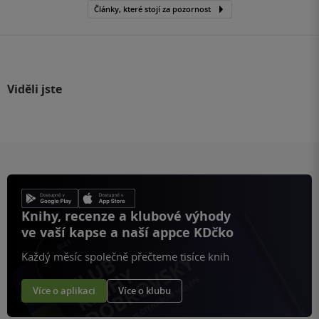
Články, které stojí za pozornost
Viděli jste
Knihy, recenze a klubové výhody
ve vaší kapse a naší appce KDčko
Každý měsíc společně přečteme tisíce knih
Více o aplikaci
Více o klubu