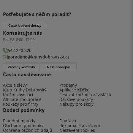
Potřebujete s něčím poradit?
Často kladené dotazy
Kontaktujte nás
Po–Pá:
8:00–17:00
542 220 320
poradime@knihydobrovsky.cz
Všechny kontakty
Naše prodejny
Často navštěvované
Akce a slevy
Prodejny
Klub Knihy Dobrovský
Aplikace KDčko
Knižní závisláci
Festival knižních závisláků
Affiliate spolupráce
Dárkové poukazy
Poukazy pro firmy
Nákupy pro školy
Dodací podmínky
Platební metody
Doprava
Obchodní podmínky
Reklamace a vrácení
Ochrana osobních údajů
Nastavení cookies