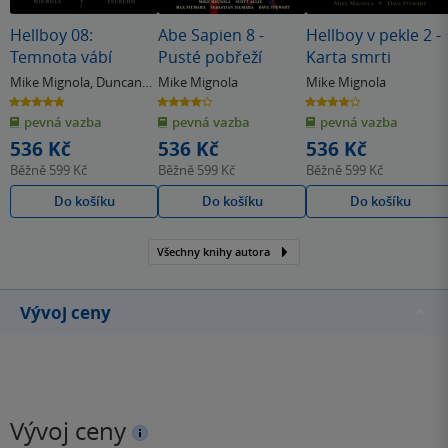
Hellboy 08:
Abe Sapien 8 -
Hellboy v pekle 2 -
Temnota vábí
Pusté pobřeží
Karta smrti
Mike Mignola
,
Duncan
Mike Mignola
Mike Mignola
Fegredo
4.8
4.0
4.0
z
z
z
pevná vazba
pevná vazba
pevná vazba
5
5
5
hvězdiček
hvězdiček
hvězdiček
536 Kč
536 Kč
536 Kč
Běžně
599 Kč
Běžně
599 Kč
Běžně
599 Kč
Do košíku
Do košíku
Do košíku
Všechny knihy autora
Vývoj ceny
Vývoj ceny