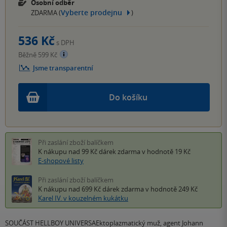
Osobní odběr
Vyberte prodejnu
ZDARMA (
)
536 Kč
s DPH
Běžně 599 Kč
Jsme transparentní
Do košíku
Při zaslání zboží balíčkem
K nákupu nad 99 Kč
dárek zdarma
v hodnotě 19 Kč
E-shopové listy
Při zaslání zboží balíčkem
K nákupu nad 699 Kč
dárek zdarma
v hodnotě 249 Kč
Karel IV. v kouzelném kukátku
SOUČÁST HELLBOY UNIVERSAEktoplazmatický muž, agent Johann