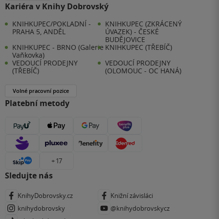
Kariéra v Knihy Dobrovský
KNIHKUPEC/POKLADNÍ -
KNIHKUPEC (ZKRÁCENÝ
PRAHA 5, ANDĚL
ÚVAZEK) - ČESKÉ
BUDĚJOVICE
KNIHKUPEC - BRNO (Galerie
KNIHKUPEC (TŘEBÍČ)
Vaňkovka)
VEDOUCÍ PRODEJNY
VEDOUCÍ PRODEJNY
(TŘEBÍČ)
(OLOMOUC - OC HANÁ)
Volné pracovní pozice
Platební metody
+ 17
Sledujte nás
KnihyDobrovsky.cz
Knižní závisláci
knihydobrovsky
@knihydobrovskycz