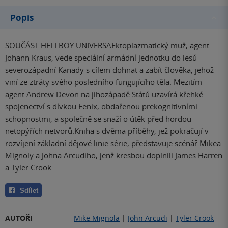
Popis
SOUČÁST HELLBOY UNIVERSAEktoplazmatický muž, agent
Johann Kraus, vede speciální armádní jednotku do lesů
severozápadní Kanady s cílem dohnat a zabít člověka, jehož
viní ze ztráty svého posledního fungujícího těla. Mezitím
agent Andrew Devon na jihozápadě Států uzavírá křehké
spojenectví s dívkou Fenix, obdařenou prekognitivními
schopnostmi, a společně se snaží o útěk před hordou
netopýřích netvorů.Kniha s dvěma příběhy, jež pokračují v
rozvíjení základní dějové linie série, představuje scénář Mikea
Mignoly a Johna Arcudiho, jenž kresbou doplnili James Harren
a Tyler Crook.
Sdílet
AUTOŘI
Mike Mignola
|
John Arcudi
|
Tyler Crook