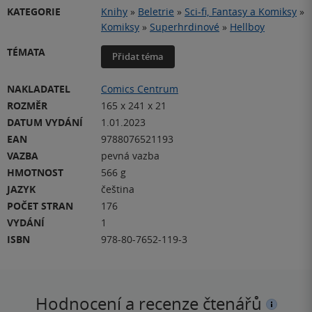
KATEGORIE
Knihy
»
Beletrie
»
Sci-fi, Fantasy a Komiksy
»
Komiksy
»
Superhrdinové
»
Hellboy
TÉMATA
Přidat téma
NAKLADATEL
Comics Centrum
ROZMĚR
165 x 241 x 21
DATUM VYDÁNÍ
1.01.2023
EAN
9788076521193
VAZBA
pevná vazba
HMOTNOST
566 g
JAZYK
čeština
POČET STRAN
176
VYDÁNÍ
1
ISBN
978-80-7652-119-3
Hodnocení a recenze čtenářů