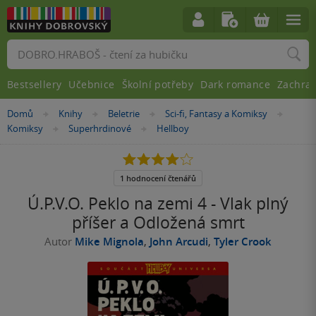
Vyhledávání
Bestsellery
Učebnice
Školní potřeby
Dark romance
Zachra
Nacházíte
Domů
Knihy
Beletrie
Sci-fi, Fantasy a Komiksy
»
»
»
»
se
Komiksy
Superhrdinové
Hellboy
»
»
zde:
4.0
z
5
1 hodnocení čtenářů
hvězdiček
Ú.P.V.O. Peklo na zemi 4 - Vlak plný
příšer a Odložená smrt
Autor
Mike Mignola
,
John Arcudi
,
Tyler Crook