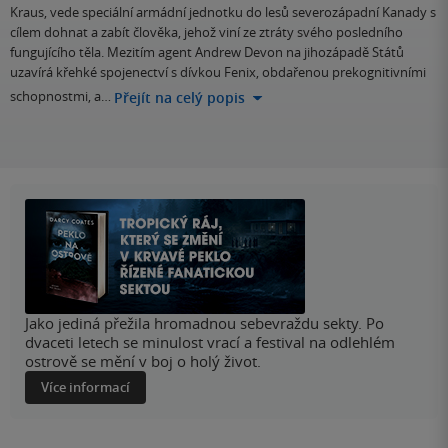
Kraus, vede speciální armádní jednotku do lesů severozápadní Kanady s
cílem dohnat a zabít člověka, jehož viní ze ztráty svého posledního
fungujícího těla. Mezitím agent Andrew Devon na jihozápadě Států
uzavírá křehké spojenectví s dívkou Fenix, obdařenou prekognitivními
schopnostmi, a…
Přejít na celý popis
Jako jediná přežila hromadnou sebevraždu sekty. Po
dvaceti letech se minulost vrací a festival na odlehlém
ostrově se mění v boj o holý život.
Více informací