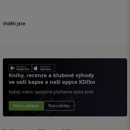
Viděli jste
Knihy, recenze a klubové výhody
ve vaší kapse a naší appce KDčko
Každý měsíc společně přečteme tisíce knih
Více o aplikaci
Více o klubu