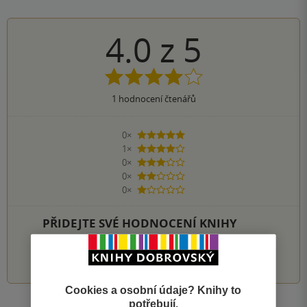
4.0
z
5
1
hodnocení čtenářů
0×
5 hvězdiček
1×
4 hvězdičky
0×
3 hvězdičky
0×
2 hvězdičky
0×
1 hvezdička
PŘIDEJTE SVÉ HODNOCENÍ KNIHY
1
2
3
4
5
Cookies a osobní údaje? Knihy to
potřebují.