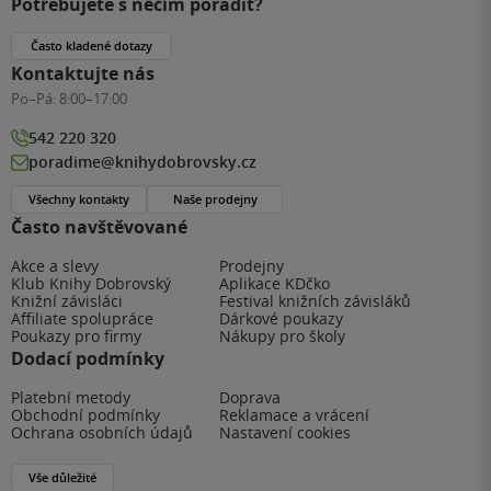
Potřebujete s něčím poradit?
Často kladené dotazy
Kontaktujte nás
Po–Pá:
8:00–17:00
542 220 320
poradime@knihydobrovsky.cz
Všechny kontakty
Naše prodejny
Často navštěvované
Akce a slevy
Prodejny
Klub Knihy Dobrovský
Aplikace KDčko
Knižní závisláci
Festival knižních závisláků
Affiliate spolupráce
Dárkové poukazy
Poukazy pro firmy
Nákupy pro školy
Dodací podmínky
Platební metody
Doprava
Obchodní podmínky
Reklamace a vrácení
Ochrana osobních údajů
Nastavení cookies
Vše důležité