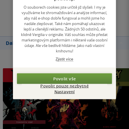
Zobrazit všechna hodnocení
O souborech cookies jste určitě již slyšeli. I my je
využíváme ke shromažďování a analýze informací,
Přidat hodnocení
aby náš e-shop dobře fungoval a mohli jsme ho
nadále zlepšovat. Také nám pomáhají ukazovat
lepší a cílenější reklamu. Žádných 50 odstínů, ale
klidně Vergilia v originále. Váš souhlas může předat
marketingovým platformám i některé vaše osobní
Další knihy autora
údaje. Ale vše bedlivě hlídáme. Jako naši vlastní
knihovnu!
Zjistit více
Povolit vše
Povolit pouze nezbytné
Nastavení