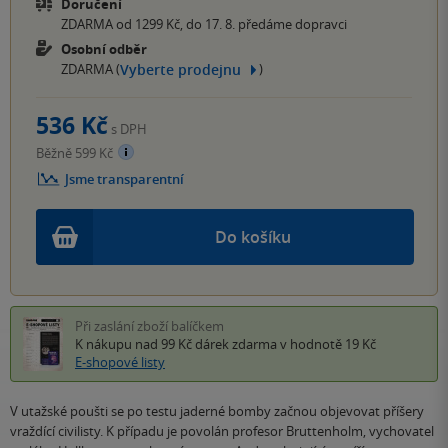
Doručení
ZDARMA od 1299 Kč, do 17. 8. předáme dopravci
Osobní odběr
Vyberte prodejnu
ZDARMA (
)
536 Kč
s DPH
Běžně 599 Kč
Jsme transparentní
Do košíku
Při zaslání zboží balíčkem
K nákupu nad 99 Kč
dárek zdarma
v hodnotě 19 Kč
E-shopové listy
V utažské poušti se po testu jaderné bomby začnou objevovat příšery
vraždící civilisty. K případu je povolán profesor Bruttenholm, vychovatel