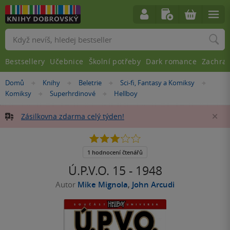
Vyhledávání
Bestsellery
Učebnice
Školní potřeby
Dark romance
Zachra
Nacházíte
Domů
Knihy
Beletrie
Sci-fi, Fantasy a Komiksy
»
»
»
»
se
Komiksy
Superhrdinové
Hellboy
»
»
zde:
Zásilkovna zdarma celý týden!
Za
3.0
z
5
1 hodnocení čtenářů
hvězdiček
Ú.P.V.O. 15 - 1948
Autor
Mike Mignola
,
John Arcudi