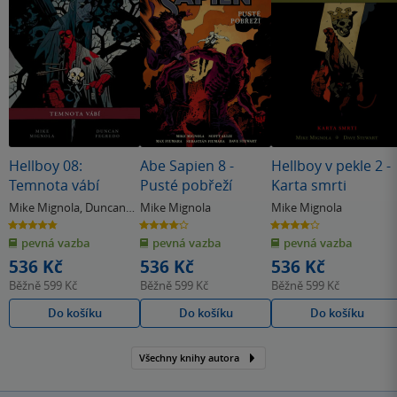
Hellboy 08:
Abe Sapien 8 -
Hellboy v pekle 2 -
Temnota vábí
Pusté pobřeží
Karta smrti
Mike Mignola
,
Duncan
Mike Mignola
Mike Mignola
Fegredo
4.8
4.0
4.0
z
z
z
pevná vazba
pevná vazba
pevná vazba
5
5
5
hvězdiček
hvězdiček
hvězdiček
536 Kč
536 Kč
536 Kč
Běžně
599 Kč
Běžně
599 Kč
Běžně
599 Kč
Do košíku
Do košíku
Do košíku
Všechny knihy autora