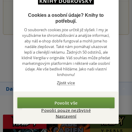
PŘIDEJTE SVÉ HODNOCENÍ KNIHY
Cookies a osobní údaje? Knihy to
potřebují.
1
2
3
4
5
O souborech cookies jste určitě již slyšeli. I my je
využíváme ke shromažďování a analýze informací,
aby náš e-shop dobře fungoval a mohli jsme ho
Zobrazit všechna hodnocení
nadále zlepšovat. Také nám pomáhají ukazovat
lepší a cílenější reklamu. Žádných 50 odstínů, ale
klidně Vergilia v originále. Váš souhlas může předat
Přidat hodnocení
marketingovým platformám i některé vaše osobní
údaje. Ale vše bedlivě hlídáme. Jako naši vlastní
knihovnu!
Zjistit více
Další knihy autora
Povolit vše
Povolit pouze nezbytné
Nastavení