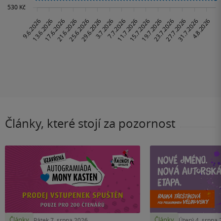
Články, které stojí za pozornost
Články
Články
Pátek 7. srpna 2026
Úterý 4. srpna