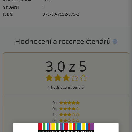
VYDÁNÍ
1
ISBN
978-80-7652-075-2
Hodnocení a recenze čtenářů
3.0
z
5
1
hodnocení čtenářů
0×
5 hvězdiček
0×
4 hvězdičky
1×
3 hvězdičky
0×
2 hvězdičky
0×
1 hvezdička