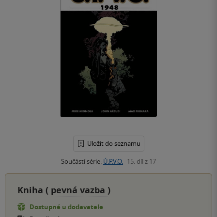
Uložit do seznamu
Součástí série:
Ú.P.V.O.
15. díl z 17
Kniha (
pevná vazba
)
Dostupné u dodavatele