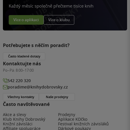
Každý měsíc společně přečteme tisíce knih
Více o aplikaci
Více o klubu
Potřebujete s něčím poradit?
Často kladené dotazy
Kontaktujte nás
Po–Pá:
8:00–17:00
542 220 320
poradime@knihydobrovsky.cz
Všechny kontakty
Naše prodejny
Často navštěvované
Akce a slevy
Prodejny
Klub Knihy Dobrovský
Aplikace KDčko
Knižní závisláci
Festival knižních závisláků
Affiliate spolupráce
Dárkové poukazy