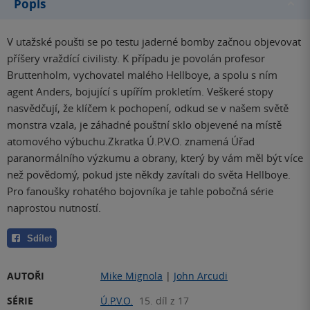
Popis
V utažské poušti se po testu jaderné bomby začnou objevovat
příšery vraždící civilisty. K případu je povolán profesor
Bruttenholm, vychovatel malého Hellboye, a spolu s ním
agent Anders, bojující s upířím prokletím. Veškeré stopy
nasvědčují, že klíčem k pochopení, odkud se v našem světě
monstra vzala, je záhadné pouštní sklo objevené na místě
atomového výbuchu.Zkratka Ú.P.V.O. znamená Úřad
paranormálního výzkumu a obrany, který by vám měl být více
než povědomý, pokud jste někdy zavítali do světa Hellboye.
Pro fanoušky rohatého bojovníka je tahle pobočná série
naprostou nutností.
Sdílet
AUTOŘI
Mike Mignola
|
John Arcudi
SÉRIE
Ú.P.V.O.
15. díl z 17