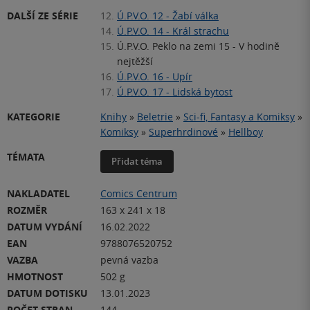
DALŠÍ ZE SÉRIE
12.
Ú.P.V.O. 12 - Žabí válka
14.
Ú.P.V.O. 14 - Král strachu
15.
Ú.P.V.O. Peklo na zemi 15 - V hodině
nejtěžší
16.
Ú.P.V.O. 16 - Upír
17.
Ú.P.V.O. 17 - Lidská bytost
KATEGORIE
Knihy
»
Beletrie
»
Sci-fi, Fantasy a Komiksy
»
Komiksy
»
Superhrdinové
»
Hellboy
TÉMATA
Přidat téma
NAKLADATEL
Comics Centrum
ROZMĚR
163 x 241 x 18
DATUM VYDÁNÍ
16.02.2022
EAN
9788076520752
VAZBA
pevná vazba
HMOTNOST
502 g
DATUM DOTISKU
13.01.2023
POČET STRAN
144