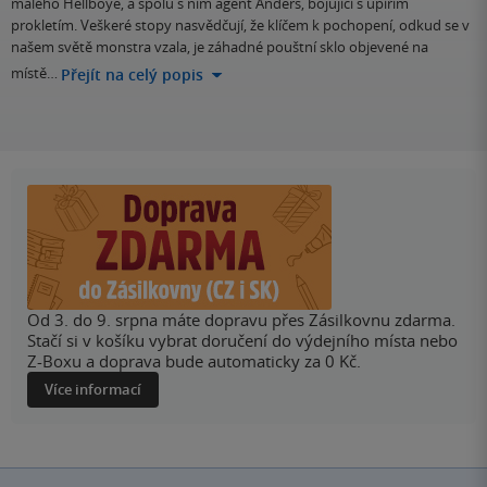
malého Hellboye, a spolu s ním agent Anders, bojující s upířím
prokletím. Veškeré stopy nasvědčují, že klíčem k pochopení, odkud se v
našem světě monstra vzala, je záhadné pouštní sklo objevené na
místě…
Přejít na celý popis
Od 3. do 9. srpna máte dopravu přes Zásilkovnu zdarma.
Stačí si v košíku vybrat doručení do výdejního místa nebo
Z-Boxu a doprava bude automaticky za 0 Kč.
Více informací