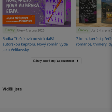
Články
Články
Úterý 4. srpna 2026
Úterý 4. srpna
Radka Třeštíková otevírá další
7 knih, které si přečí
autorskou kapitolu. Nový román vydá
romance, thrillery, d
jako Velikovsky
Články, které stojí za pozornost
Viděli jste