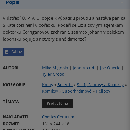
Popis
V ústředí Ú. P. V. O. dojde k výpadku proudu a nastává panika.
S Kate cosi není v pořádku. Podaří se Liz a zbylým agentkám
doktorku Corriganovou zachránit, zatímco Johann v dalekém
Japonsku bojuje s netvory z jiné dimenze?
Sdílet
AUTOŘI
Mike Mignola
|
John Arcudi
|
Joe Querio
|
Tyler Crook
KATEGORIE
Knihy
»
Beletrie
»
Sci-fi, Fantasy a Komiksy
»
Komiksy
»
Superhrdinové
»
Hellboy
TÉMATA
Přidat téma
NAKLADATEL
Comics Centrum
ROZMĚR
161 x 244 x 18