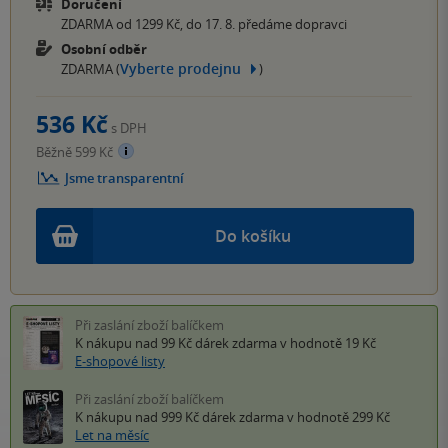
Doručení
ZDARMA od 1299 Kč, do 17. 8. předáme dopravci
Osobní odběr
Vyberte prodejnu
ZDARMA (
)
536 Kč
s DPH
Běžně 599 Kč
Jsme transparentní
Do košíku
Při zaslání zboží balíčkem
K nákupu nad 99 Kč
dárek zdarma
v hodnotě 19 Kč
E-shopové listy
Při zaslání zboží balíčkem
K nákupu nad 999 Kč
dárek zdarma
v hodnotě 299 Kč
Let na měsíc