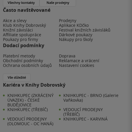
Všechny kontakty
Naše prodejny
Často navštěvované
Akce a slevy
Prodejny
Klub Knihy Dobrovský
Aplikace KDčko
Knižní závisláci
Festival knižních závisláků
Affiliate spolupráce
Dárkové poukazy
Poukazy pro firmy
Nákupy pro školy
Dodací podmínky
Platební metody
Doprava
Obchodní podmínky
Reklamace a vrácení
Ochrana osobních údajů
Nastavení cookies
Vše důležité
Kariéra v Knihy Dobrovský
KNIHKUPEC (ZKRÁCENÝ
KNIHKUPEC - BRNO (Galerie
ÚVAZEK) - ČESKÉ
Vaňkovka)
BUDĚJOVICE
KNIHKUPEC (TŘEBÍČ)
VEDOUCÍ PRODEJNY
(TŘEBÍČ)
VEDOUCÍ PRODEJNY
KNIHKUPEC - KARVINÁ
(OLOMOUC - OC HANÁ)