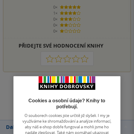
0×
5 hvězdiček
1×
4 hvězdičky
0×
3 hvězdičky
0×
2 hvězdičky
0×
1 hvezdička
PŘIDEJTE SVÉ HODNOCENÍ KNIHY
1
2
3
4
5
Zobrazit všechna hodnocení
Přidat hodnocení
Cookies a osobní údaje? Knihy to
potřebují.
O souborech cookies jste určitě již slyšeli. I my je
využíváme ke shromažďování a analýze informací,
Další knihy autora
aby náš e-shop dobře fungoval a mohli jsme ho
nadále zlepšovat. Také nám pomáhají ukazovat