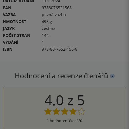
DATUM VYDÁNÍ
1.01.2024
EAN
9788076521568
VAZBA
pevná vazba
HMOTNOST
498 g
JAZYK
čeština
POČET STRAN
144
VYDÁNÍ
1
ISBN
978-80-7652-156-8
Hodnocení a recenze čtenářů
4.0
z
5
1
hodnocení čtenářů