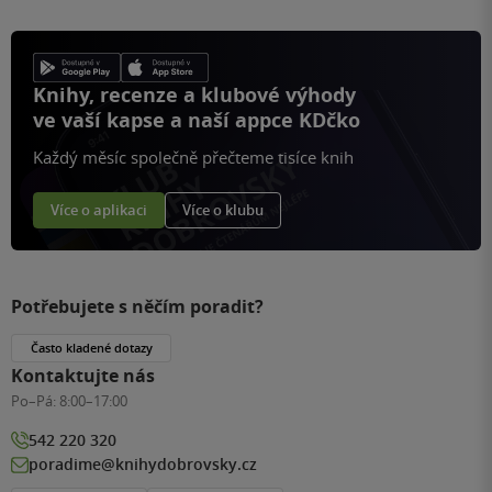
Knihy, recenze a klubové výhody
ve vaší kapse a naší appce KDčko
Každý měsíc společně přečteme tisíce knih
Více o aplikaci
Více o klubu
Potřebujete s něčím poradit?
Často kladené dotazy
Kontaktujte nás
Po–Pá:
8:00–17:00
542 220 320
poradime@knihydobrovsky.cz