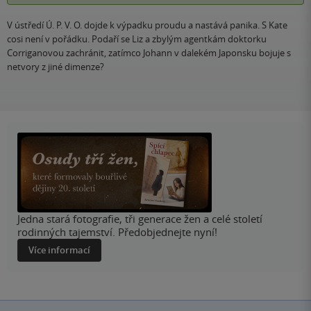
V ústředí Ú. P. V. O. dojde k výpadku proudu a nastává panika. S Kate
cosi není v pořádku. Podaří se Liz a zbylým agentkám doktorku
Corriganovou zachránit, zatímco Johann v dalekém Japonsku bojuje s
netvory z jiné dimenze?
Jedna stará fotografie, tři generace žen a celé století
rodinných tajemství. Předobjednejte nyní!
Více informací