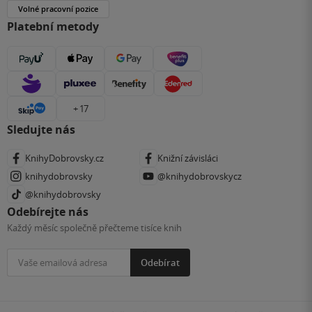
Volné pracovní pozice
Platební metody
+ 17
Sledujte nás
KnihyDobrovsky.cz
Knižní závisláci
knihydobrovsky
@knihydobrovskycz
@knihydobrovsky
Odebírejte nás
Každý měsíc společně přečteme tisíce knih
Odebírat