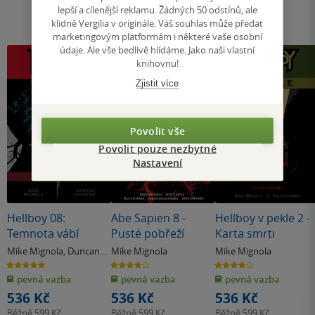
lepší a cílenější reklamu. Žádných 50 odstínů, ale
klidně Vergilia v originále. Váš souhlas může předat
marketingovým platformám i některé vaše osobní
údaje. Ale vše bedlivě hlídáme. Jako naši vlastní
knihovnu!
Zjistit více
Povolit vše
Povolit pouze nezbytné
Nastavení
Hellboy 08:
Abe Sapien 8 -
Hellboy v pekle 2 -
Temnota vábí
Pusté pobřeží
Karta smrti
Mike Mignola
,
Duncan
Mike Mignola
Mike Mignola
Fegredo
4.8
4.0
4.0
z
z
z
pevná vazba
pevná vazba
pevná vazba
5
5
5
hvězdiček
hvězdiček
hvězdiček
536 Kč
536 Kč
536 Kč
Běžně
599 Kč
Běžně
599 Kč
Běžně
599 Kč