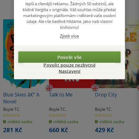
lepší a cílenější reklamu. Žádných 50 odstínů, ale
klidně Vergilia v originále. Váš souhlas může předat
marketingovým platformám i některé vaše osobní
údaje. Ale vše bedlivě hlídáme. Jako naši vlastní
knihovnu!
Zjistit více
Povolit vše
Povolit pouze nezbytné
Nastavení
Blue Skies â€“ A
Talk to Me
Drop City
Novel
Boyle T.C.
Boyle T.C.
Boyle T.C.
0.0
0.0
0.0
z
z
z
měkká vazba
měkká vazba
měkká vazba
5
5
5
hvězdiček
hvězdiček
hvězdiček
281 Kč
660 Kč
429 Kč