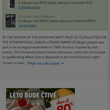
K nákupu nad 99 Kč
dárek zdarma
v hodnotě 19 Kč
E-shopové listy
Při zaslání zboží balíčkem
K nákupu nad 999 Kč
dárek zdarma
v hodnotě 299 Kč
Let na měsíc
BY THE WINNER OF THE JONATHAN SWIFT PRIZE 2017LONGLISTED FOR
THE INTERNATIONAL DUBLIN LITERARY AWARD 2018Eight people take
part in an ecological experiment in 1990s Arizona. Inspired by real
events, The Terranauts places human behaviour under the microscope
to spellbinding effectLinda is desperate to be one of the lucky eight
chosen to take…
Přejít na celý popis