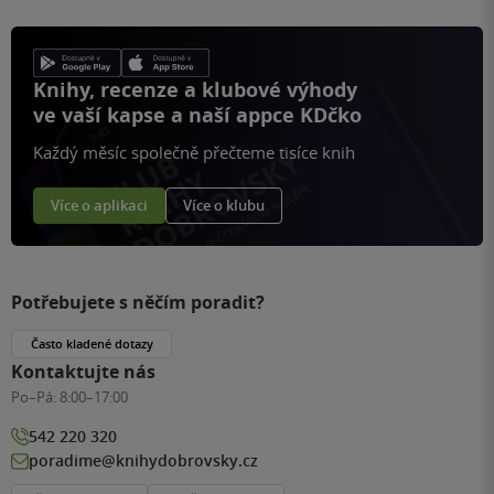
Knihy, recenze a klubové výhody
ve vaší kapse a naší appce KDčko
Každý měsíc společně přečteme tisíce knih
Více o aplikaci
Více o klubu
Potřebujete s něčím poradit?
Často kladené dotazy
Kontaktujte nás
Po–Pá:
8:00–17:00
542 220 320
poradime@knihydobrovsky.cz