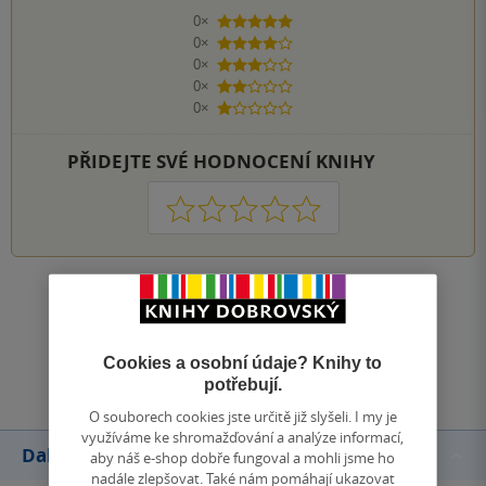
0×
5 hvězdiček
0×
4 hvězdičky
0×
3 hvězdičky
0×
2 hvězdičky
0×
1 hvezdička
PŘIDEJTE SVÉ HODNOCENÍ KNIHY
1
2
3
4
5
Zobrazit všechna hodnocení
Přidat hodnocení
Cookies a osobní údaje? Knihy to
potřebují.
O souborech cookies jste určitě již slyšeli. I my je
využíváme ke shromažďování a analýze informací,
Další knihy autora
aby náš e-shop dobře fungoval a mohli jsme ho
nadále zlepšovat. Také nám pomáhají ukazovat