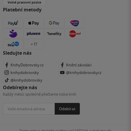
Volné pracovní pozice
Platební metody
+ 17
Sledujte nás
KnihyDobrovsky.cz
Knižní závisláci
knihydobrovsky
@knihydobrovskycz
@knihydobrovsky
Odebírejte nás
Každý měsíc společně přečteme tisíce knih
Odebírat
Tento web je chráněn službou reCAPTCHA a platí pro něj