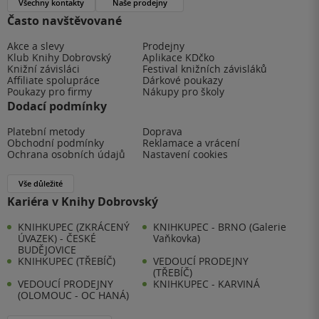
Všechny kontakty
Naše prodejny
Často navštěvované
Akce a slevy
Prodejny
Klub Knihy Dobrovský
Aplikace KDčko
Knižní závisláci
Festival knižních závisláků
Affiliate spolupráce
Dárkové poukazy
Poukazy pro firmy
Nákupy pro školy
Dodací podmínky
Platební metody
Doprava
Obchodní podmínky
Reklamace a vrácení
Ochrana osobních údajů
Nastavení cookies
Vše důležité
Kariéra v Knihy Dobrovský
KNIHKUPEC (ZKRÁCENÝ
KNIHKUPEC - BRNO (Galerie
ÚVAZEK) - ČESKÉ
Vaňkovka)
BUDĚJOVICE
KNIHKUPEC (TŘEBÍČ)
VEDOUCÍ PRODEJNY
(TŘEBÍČ)
VEDOUCÍ PRODEJNY
KNIHKUPEC - KARVINÁ
(OLOMOUC - OC HANÁ)