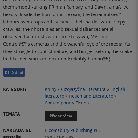
them smooth-talking PR man Ramsay, and Dawn, a naÃ¯ve
beauty. Inside the humid microcosm, the terranautsâ€™
labours over crops and livestock, their battles with creepy
crawlies, their hostilities and sexual dalliances are all
observed by tourists who come to gawp, Mission
Controlâ€™s cameras and the watchful eye of the media. As
they struggle to control nature, and hunger sets in, the snake
in this Eden starts to look unmistakably humanâ€¦
Sdílet
KATEGORIE
Knihy
»
Cizojazyčná literatura
»
English
literature
»
Fiction and Literature
»
Contemporary Fiction
TÉMATA
Přidat téma
NAKLADATEL
Bloomsbury Publishing PLC
ROZMĚR
130 x 198 x 33