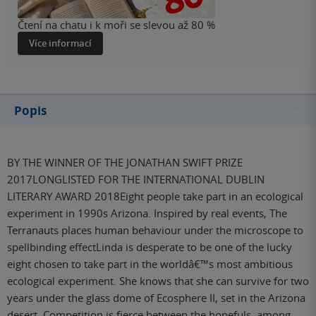
Čtení na chatu i k moři se slevou až 80 %
Více informací
Popis
BY THE WINNER OF THE JONATHAN SWIFT PRIZE
2017LONGLISTED FOR THE INTERNATIONAL DUBLIN
LITERARY AWARD 2018Eight people take part in an ecological
experiment in 1990s Arizona. Inspired by real events, The
Terranauts places human behaviour under the microscope to
spellbinding effectLinda is desperate to be one of the lucky
eight chosen to take part in the worldâ€™s most ambitious
ecological experiment. She knows that she can survive for two
years under the glass dome of Ecosphere II, set in the Arizona
desert. Competition is fierce between the hopefuls, among