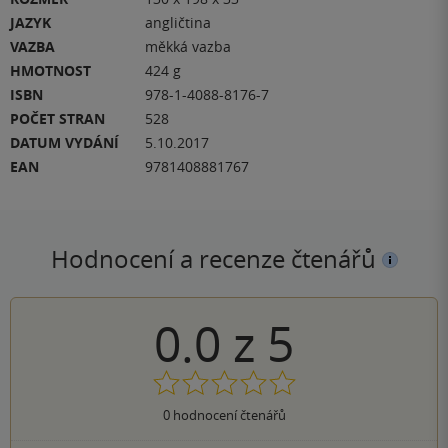
JAZYK
angličtina
VAZBA
měkká vazba
HMOTNOST
424 g
ISBN
978-1-4088-8176-7
POČET STRAN
528
DATUM VYDÁNÍ
5.10.2017
EAN
9781408881767
Hodnocení a recenze čtenářů
0.0
z
5
0
hodnocení čtenářů