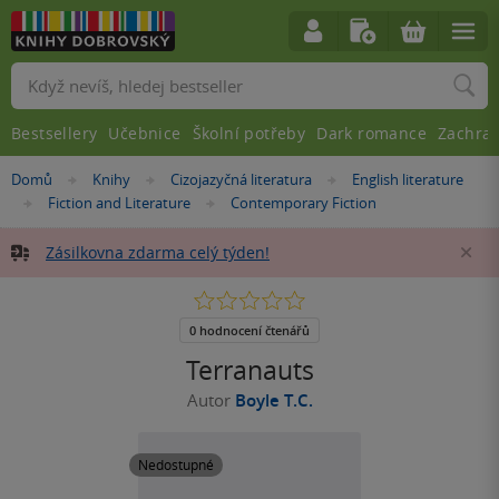
Vyhledávání
Bestsellery
Učebnice
Školní potřeby
Dark romance
Zachra
Nacházíte
Domů
Knihy
Cizojazyčná literatura
English literature
»
»
»
se
Fiction and Literature
Contemporary Fiction
»
»
zde:
Zásilkovna zdarma celý týden!
Za
0.0
z
5
0 hodnocení čtenářů
hvězdiček
Terranauts
Autor
Boyle T.C.
Nedostupné