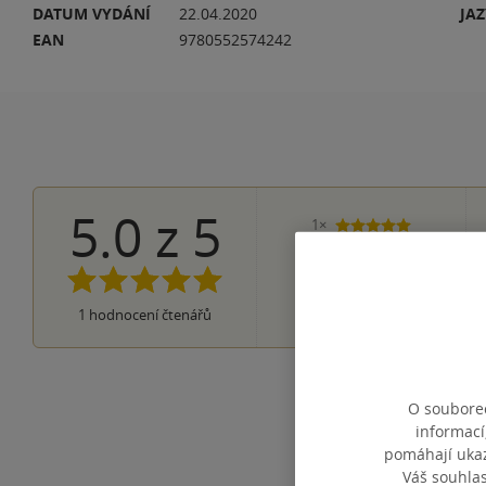
DATUM VYDÁNÍ
22.04.2020
JA
EAN
9780552574242
5.0
z
5
1×
5 hvězdiček
0×
4 hvězdičky
0×
3 hvězdičky
0×
2 hvězdičky
0×
1
hodnocení čtenářů
1 hvezdička
O souborec
informací
pomáhají ukazo
Váš souhla