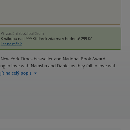
Při zaslání zboží balíčkem
K nákupu nad 999 Kč
dárek zdarma
v hodnotě 299 Kč
Let na měsíc
1 New York Times bestseller and National Book Award
ing in love with Natasha and Daniel as they fall in love with
jít na celý popis