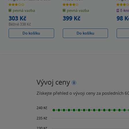
2.8
4.0
2.8
z
z
z
pevná vazba
pevná vazba
E-kn
5
5
5
hvězdiček
hvězdiček
hvězdiče
303 Kč
399 Kč
98 K
Běžně
338 Kč
Do košíku
Do košíku
Vývoj ceny
Získejte přehled o vývoji ceny za posledních 60