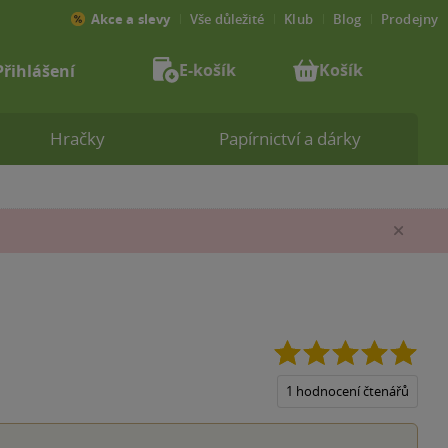
Akce a slevy
Vše důležité
Klub
Blog
Prodejny
E-košík
Košík
Přihlášení
Hračky
Papírnictví a dárky
Zav
5.0
z
5
1 hodnocení čtenářů
hvěz