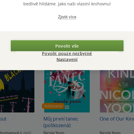
bedlivě hlídáme. Jako naši vlastní knihovnu!
Zjistit více
Povolit vše
Povolit pouze nezbytné
Nastavení
Poškozené
out
Můj první tanec
One of Our Kin
(poškozená)
Thomasová
Nicola Yoon
Nicola Yoon
& další