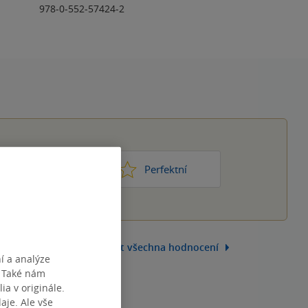
978-0-552-57424-2
1
2
3
4
5
ic moc
Perfektní
Zobrazit všechna hodnocení
í a analýze
. Také nám
ia v originále.
je. Ale vše