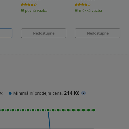
4.3
4.1
z
z
pevná vazba
měkká vazba
5
5
hvězdiček
hvězdiček
Nedostupné
Nedostupné
214 Kč
na
Minimální prodejní cena: