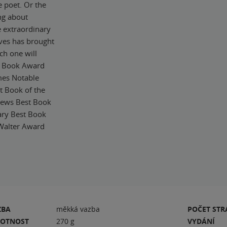
e poet. Or the
ing about
 extraordinary
ives has brought
ch one will
l Book Award
mes Notable
 Book of the
views Best Book
rary Best Book
 Walter Award
ZBA
měkká vazba
POČET ST
OTNOST
270 g
VYDÁNÍ