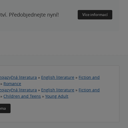
ství. Předobjednejte nyní!
Více informací
zojazyčná literatura
»
English literature
»
Fiction and
»
Romance
zojazyčná literatura
»
English literature
»
Fiction and
»
Children and Teens
»
Young Adult
téma