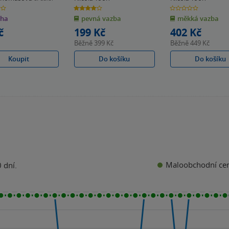
4.0
0.0
z
z
iha
pevná vazba
měkká vazba
5
5
k
hvězdiček
hvězdiček
č
199 Kč
402 Kč
Běžně
399 Kč
Běžně
449 Kč
Koupit
Do košíku
Do košíku
Maloobchodní ce
 dní.