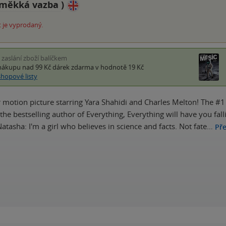
měkká vazba
)
 je vyprodaný.
i zaslání zboží balíčkem
nákupu nad 99 Kč
dárek zdarma
v hodnotě 19 Kč
shopové listy
motion picture starring Yara Shahidi and Charles Melton! The #
 the bestselling author of Everything, Everything will have you fall
atasha: I'm a girl who believes in science and facts. Not fate…
Pře