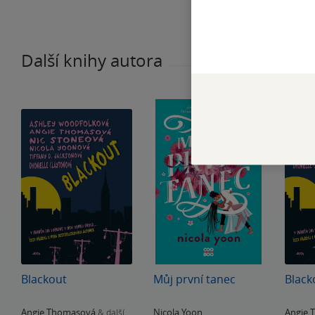
Další knihy autora
Blackout
Můj první tanec
Black
Angie Thomasová
Nicola Yoon
Angie 
& další