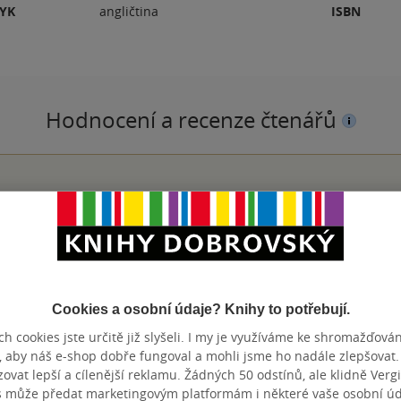
ZYK
angličtina
ISBN
Hodnocení a recenze čtenářů
PŘIDEJTE SVÉ HODNOCENÍ KNIHY
N
Cookies a osobní údaje? Knihy to potřebují.
h cookies jste určitě již slyšeli. I my je využíváme ke shromažďován
, aby náš e-shop dobře fungoval a mohli jsme ho nadále zlepšovat
Přidat hodnocení
vat lepší a cílenější reklamu. Žádných 50 odstínů, ale klidně Vergil
s může předat marketingovým platformám i některé vaše osobní úda