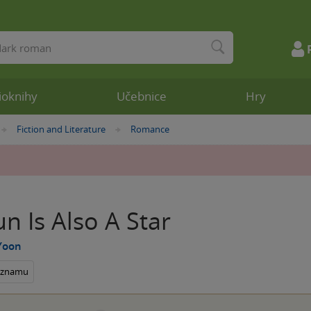
ioknihy
Učebnice
Hry
Fiction and Literature
Romance
»
»
n Is Also A Star
Yoon
seznamu