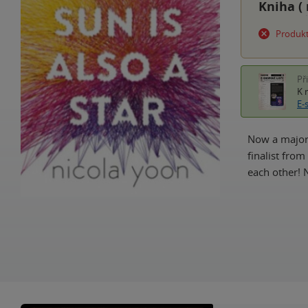
Kniha (
Produkt
Př
K 
E-
Now a major 
finalist from
each other! N