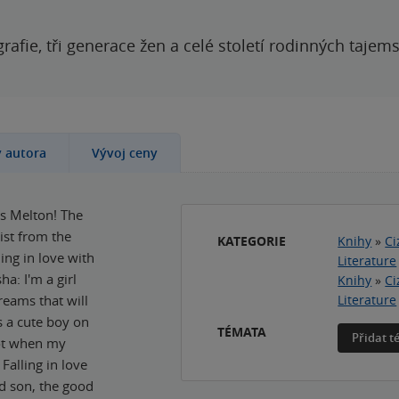
grafie, tři generace žen a celé století rodinných tajem
y autora
Vývoj ceny
es Melton! The
ist from the
KATEGORIE
Knihy
»
Ci
ing in love with
Literature
a: I'm a girl
Knihy
»
Ci
reams that will
Literature
s a cute boy on
TÉMATA
Přidat 
Not when my
Falling in love
od son, the good