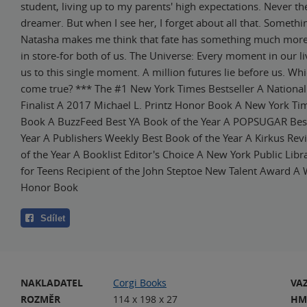
student, living up to my parents' high expectations. Never th
dreamer. But when I see her, I forget about all that. Someth
Natasha makes me think that fate has something much more
in store-for both of us. The Universe: Every moment in our l
us to this single moment. A million futures lie before us. Whi
come true? *** The #1 New York Times Bestseller A Nationa
Finalist A 2017 Michael L. Printz Honor Book A New York Ti
Book A BuzzFeed Best YA Book of the Year A POPSUGAR Best
Year A Publishers Weekly Best Book of the Year A Kirkus Re
of the Year A Booklist Editor's Choice A New York Public Lib
for Teens Recipient of the John Steptoe New Talent Award A
Honor Book
Sdílet
NAKLADATEL
Corgi Books
VA
ROZMĚR
114 x 198 x 27
HM