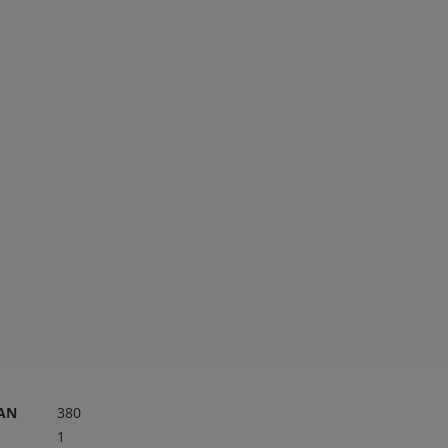
RAN
380
1