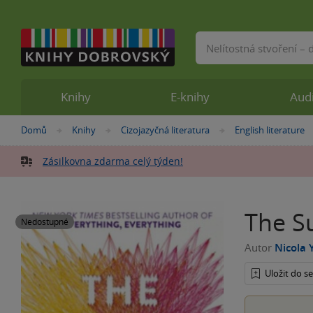
Vyhledávání
Knihy
E-knihy
Aud
Nacházíte
Domů
Knihy
Cizojazyčná literatura
English literature
»
»
»
se
zde:
Zásilkovna zdarma celý týden!
The Su
Nedostupné
Autor
Nicola 
Uložit do 