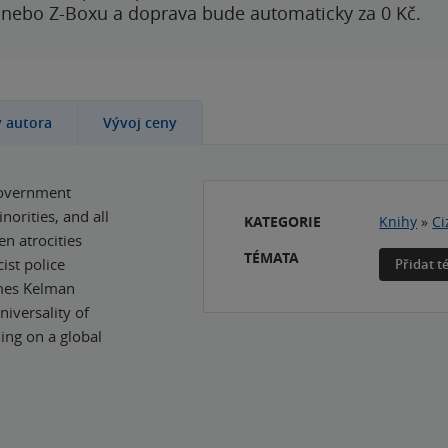
 nebo Z-Boxu a doprava bude automaticky za 0 Kč.
y autora
Vývoj ceny
 government
norities, and all
KATEGORIE
Knihy
»
Ci
n atrocities
TÉMATA
ist police
Přidat 
ames Kelman
iversality of
ing on a global