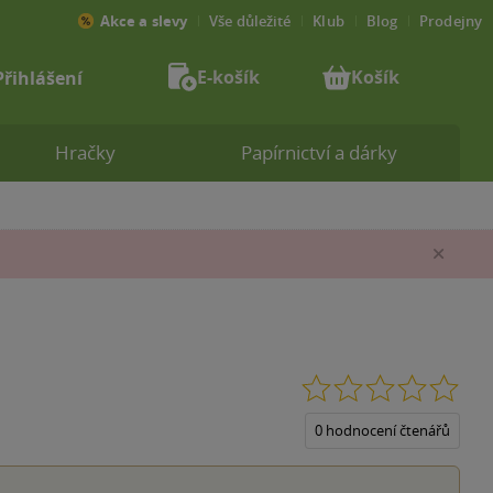
Akce a slevy
Vše důležité
Klub
Blog
Prodejny
E-košík
Košík
Přihlášení
Hračky
Papírnictví a dárky
Zav
0.0
z
5
0 hodnocení čtenářů
hvěz