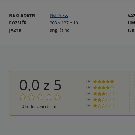
NAKLADATEL
PM Press
VA
ROZMĚR
203 x 127 x 19
HM
JAZYK
angličtina
IS
0.0
z
5
0×
5 hvězdiček
0×
4 hvězdičky
0×
3 hvězdičky
0×
2 hvězdičky
0×
0
hodnocení čtenářů
1 hvezdička