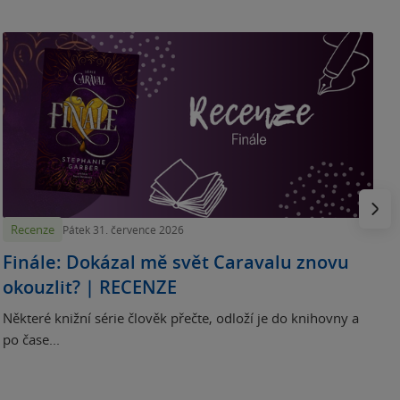
„
p
H
e
Násled
Recenze
Pátek 31. července 2026
Finále: Dokázal mě svět Caravalu znovu
okouzlit? | RECENZE
Některé knižní série člověk přečte, odloží je do knihovny a
po čase...