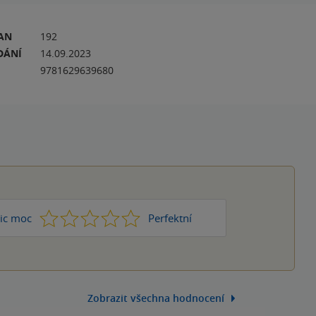
RAN
192
DÁNÍ
14.09.2023
9781629639680
1
2
3
4
5
ic moc
Perfektní
Zobrazit všechna hodnocení