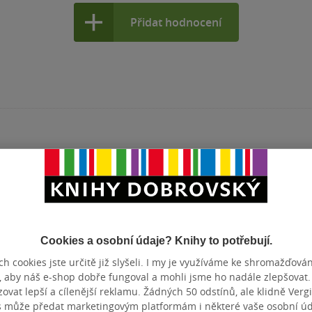
Přidat hodnocení
Cookies a osobní údaje? Knihy to potřebují.
h cookies jste určitě již slyšeli. I my je využíváme ke shromažďován
, aby náš e-shop dobře fungoval a mohli jsme ho nadále zlepšovat
tupné
Nedostupné
Nedostupné
vat lepší a cílenější reklamu. Žádných 50 odstínů, ale klidně Vergil
s může předat marketingovým platformám i některé vaše osobní úda