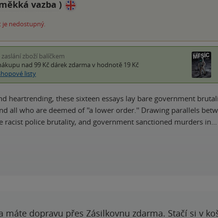
měkká vazba
)
 je nedostupný.
i zaslání zboží balíčkem
nákupu nad 99 Kč
dárek zdarma
v hodnotě 19 Kč
shopové listy
nd heartrending, these sixteen essays lay bare government brutali
and all who are deemed of ''a lower order.'' Drawing parallels bet
he racist police brutality, and government sanctioned murders in…
a máte dopravu přes Zásilkovnu zdarma. Stačí si v ko