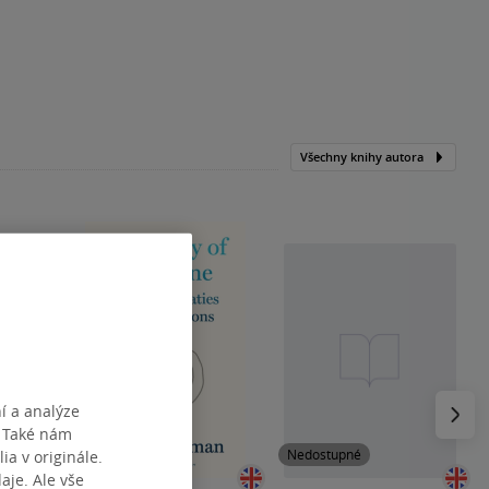
Všechny knihy autora
Následu
í a analýze
. Také nám
Nedostupné
Nedostupné
ia v originále.
je. Ale vše