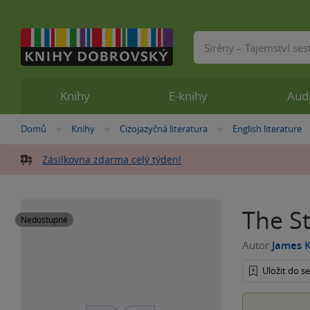
Vyhledávání
Knihy
E-knihy
Aud
Nacházíte
Domů
Knihy
Cizojazyčná literatura
English literature
»
»
»
se
zde:
Zásilkovna zdarma celý týden!
The S
Nedostupné
Autor
James 
Uložit do 