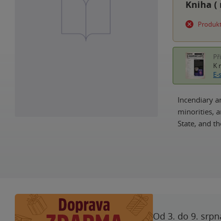
Kniha (
Produkt
Př
K 
E-
Incendiary a
minorities, 
State, and t
Od 3. do 9. srpn