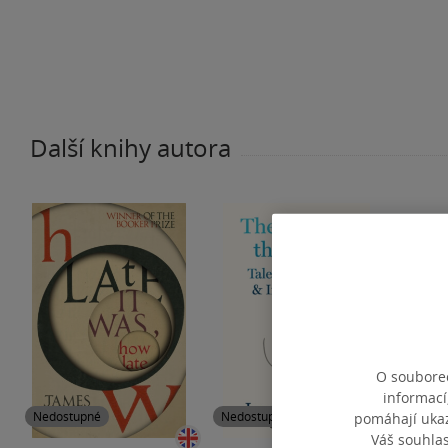
Další knihy autora
O souborec
informací
Nedostupné
Nedostupné
Nedos
pomáhají ukazo
Váš souhla