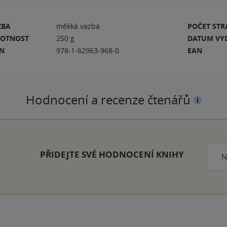
ZBA
měkká vazba
POČET ST
OTNOST
250 g
DATUM VY
BN
978-1-62963-968-0
EAN
Hodnocení a recenze čtenářů
PŘIDEJTE SVÉ HODNOCENÍ KNIHY
N