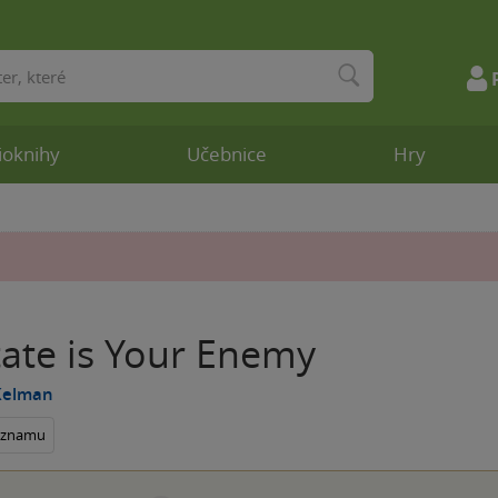
ioknihy
Učebnice
Hry
tate is Your Enemy
Kelman
seznamu