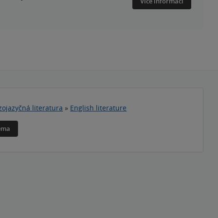
Více informací
zojazyčná literatura
»
English literature
téma