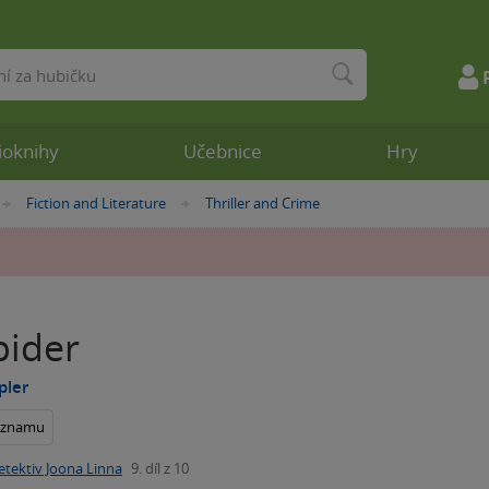
ioknihy
Učebnice
Hry
Fiction and Literature
Thriller and Crime
»
»
pider
pler
seznamu
etektiv Joona Linna
9. díl z 10