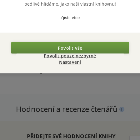
Přidat 
bedlivě hlídáme. Jako naši vlastní knihovnu!
 ever closer to a
Zjistit více
Povolit vše
Povolit pouze nezbytné
ZBA
měkká vazba
POČET ST
Nastavení
OTNOST
364 g
VYDÁNÍ
ZYK
angličtina
ISBN
Hodnocení a recenze čtenářů
ček
PŘIDEJTE SVÉ HODNOCENÍ KNIHY