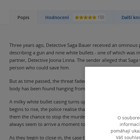
150
Popis
Hodnocení
Další kn
Three years ago, Detective Saga Bauer received an ominous 
describing a gun and nine white bullets - one of which was i
partner, Detective Joona Linna. The sender alleged that Saga
person who could save him.
But as time passed, the threat faded. Until now. A sack wit
body has been found hanging from a tree in the forest.
A milky white bullet casing turns up at the scene. When the
begins to rise, the police realise that the killer is sending ridd
them the chance to stop the murders before they happen. Bu
O souborec
always seem to arrive a moment too late.
informací
pomáhají ukazo
Váš souhla
As they begin to close in, the case becomes more and more 