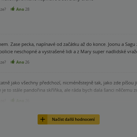
nze?
Ano
28
em. Zase pecka, napínavé od začátku až do konce. Joonu a Sagu zb
 policie neschopné a vystrašené lidi a z Mary super nadlidské vra
nze?
Ano
26
tatně jako všechny předchozí, nicméněstejně tak, jako zde píšou j
že je to stále pandořina skříňka, ale ráda bych dala šanci něčemu 
nze?
Ano
26
Načíst další hodnocení