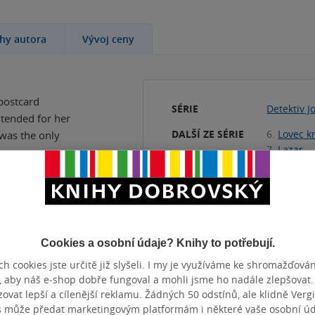
ihy autora
Vývoj ceny
postcard
SÉRIE
Detektiv J
ntended for her
DALŠÍ ZE SÉRIE
6.
Lovec k
 was the only
7.
Lazar
8.
Zrcadlo
9.
Pavouk
h a decomposing
10.
Náměs
KATEGORIE
Knihy
»
Ci
 body count
Literature
Cookies a osobní údaje? Knihy to potřebují.
les, offering
TÉMATA
t the police
h cookies jste určitě již slyšeli. I my je využíváme ke shromažďován
vyšetřová
, aby náš e-shop dobře fungoval a mohli jsme ho nadále zlepšovat
+3
vat lepší a cílenější reklamu. Žádných 50 odstínů, ale klidně Vergil
s může předat marketingovým platformám i některé vaše osobní úda
tangled.