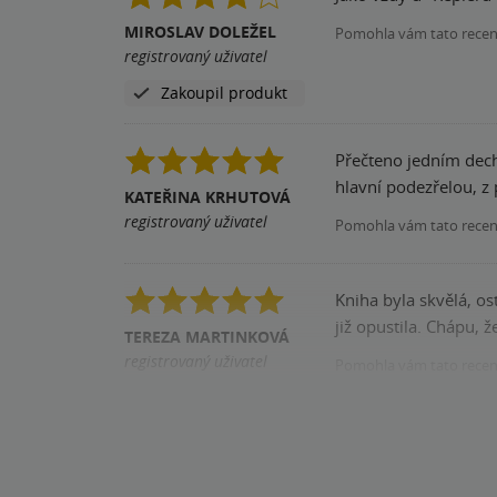
MIROSLAV DOLEŽEL
Pomohla vám tato rece
registrovaný uživatel
Zakoupil produkt
Přečteno jedním dech
hlavní podezřelou, z
KATEŘINA KRHUTOVÁ
registrovaný uživatel
Pomohla vám tato rece
Kniha byla skvělá, os
již opustila. Chápu, 
TEREZA MARTINKOVÁ
registrovaný uživatel
Pomohla vám tato rece
Zakoupil produkt