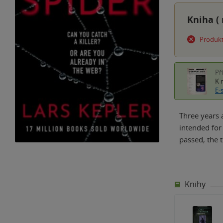
Kniha (
Produkt
Př
K 
E-
Three years 
intended for
passed, the 
Knihy