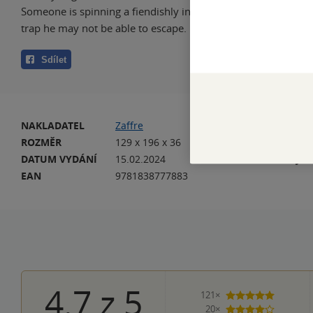
Someone is spinning a fiendishly intricate web, pulling Joona
trap he may not be able to escape.
Sdílet
NAKLADATEL
Zaffre
VA
ROZMĚR
129 x 196 x 36
HM
DATUM VYDÁNÍ
15.02.2024
JA
EAN
9781838777883
4.7
z
5
121×
5 hvězdi
20×
4 hvězdičky