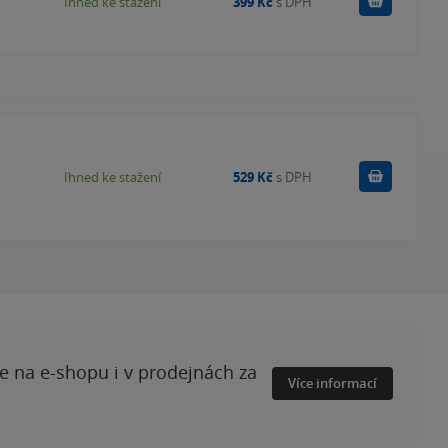
Koupit
Ihned ke stažení
399 Kč
s DPH
Koupit
Ihned ke stažení
529 Kč
s DPH
te na e-shopu i v prodejnách za
Více informací