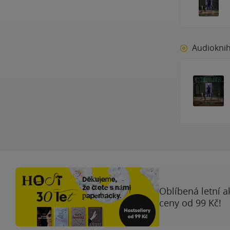
Audiokni
Oblíbená letní a
ceny od 99 Kč!