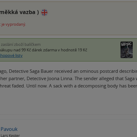
měkká vazba
)
 je vyprodaný.
i zaslání zboží balíčkem
nákupu nad 99 Kč
dárek zdarma
v hodnotě 19 Kč
shopové listy
ago, Detective Saga Bauer received an ominous postcard describin
 her partner, Detective Joona Linna. The sender alleged that Sag
threat faded. Until now. A sack with a decomposing body has be
Pavouk
Lars Kepler