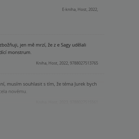
E-kniha, Host, 2022,
ožňuji, jen mě mrzí, že z e Sagy udělali
ždící monstrum.
Kniha, Host, 2022, 9788027513765
iní, musím souhlasit s tím, že téma Jurek bych
zcela novému.
Kniha, Host, 2023, 9788027515561