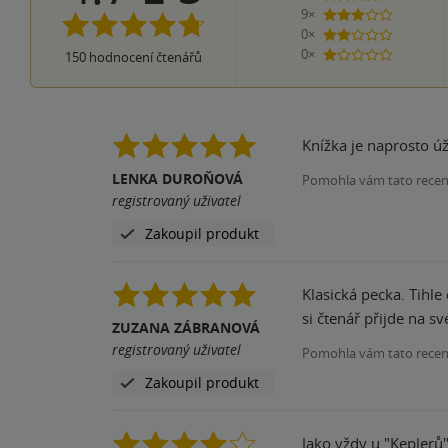
9×
3 hvězdičky
0×
2 hvězdičky
0×
150
hodnocení čtenářů
1 hvezdička
Knížka je naprosto úža
LENKA DUROŇOVÁ
Pomohla vám tato rece
registrovaný uživatel
Zakoupil produkt
Klasická pecka. Tihle
ZUZANA ZÁBRANOVÁ
registrovaný uživatel
Pomohla vám tato rece
Zakoupil produkt
Jako vždy u "Kepler