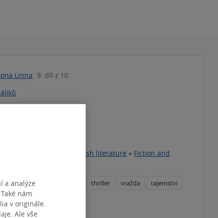
oona Linna
9. díl z 10
rálíků
vý muž
íčník
zojazyčná literatura
»
English literature
»
Fiction and
»
Thriller and Crime
í a analýze
ní
sériový vrah
napětí
thriller
vražda
tajemství
. Také nám
ia v originále.
je. Ale vše