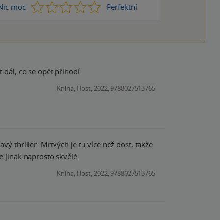
1
2
3
4
5
Nic moc
Perfektní
t dál, co se opět přihodí.
Kniha, Host, 2022, 9788027513765
vý thriller. Mrtvých je tu více než dost, takže
řel, ale jinak naprosto skvělé.
Kniha, Host, 2022, 9788027513765