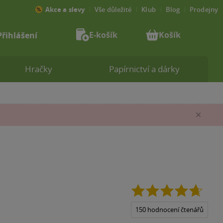
Akce a slevy
Vše důležité
Klub
Blog
Prodejny
E-košík
Košík
Přihlášení
Hračky
Papírnictví a dárky
Zav
4.7
z
5
150 hodnocení čtenářů
hvězdi