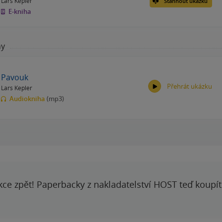
Lars Kepler
Stáhnout ukázku
E-kniha
hy
Pavouk
Přehrát ukázku
Lars Kepler
Audiokniha
(mp3)
00:00
00:00
kce zpět! Paperbacky z nakladatelství HOST teď koupí