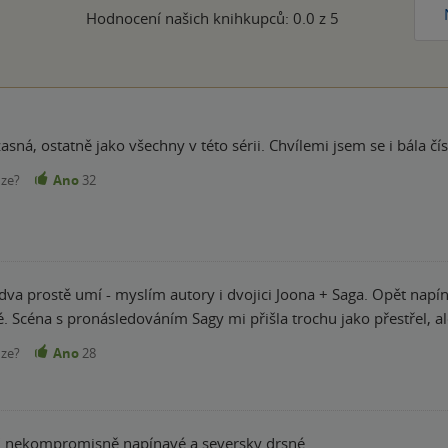
Hodnocení našich knihkupců: 0.0 z 5
sná, ostatně jako všechny v této sérii. Chvílemi jsem se i bála čís
nze?
Ano
32
 dva prostě umí - myslím autory i dvojici Joona + Saga. Opět napína
si čtenář přijde na své. Scéna s pronásledováním Sagy mi přišla trochu jako přest
nze?
Ano
28
ů" nekompromisně napínavé a seversky drsné