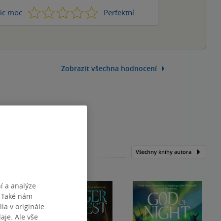
1
2
3
4
5
ic moc
Perfektní
Zobrazit všechna hodnocení
Všechny knihy autora
í a analýze
. Také nám
ia v originále.
je. Ale vše