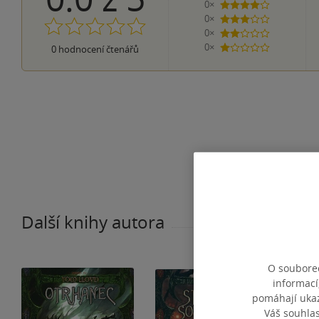
0×
4 hvězdičky
0×
3 hvězdičky
0×
2 hvězdičky
0×
0
hodnocení čtenářů
1 hvezdička
Další knihy autora
O souborec
informací
pomáhají ukazo
Váš souhla