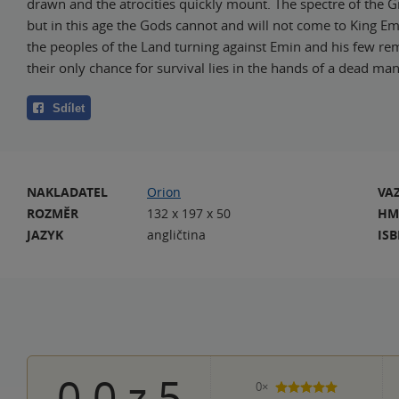
drawn and the atrocities quickly mount. The spectre of the 
but in this age the Gods cannot and will not come to King Emi
the peoples of the Land turning against Emin and his few rem
their only chance for survival lies in the hands of a dead man
Sdílet
NAKLADATEL
Orion
VA
ROZMĚR
132 x 197 x 50
HM
JAZYK
angličtina
IS
0.0
z
5
0×
5 hvězdiček