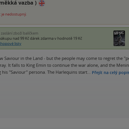
měkká vazba
)
 je nedostupný.
i zaslání zboží balíčkem
nákupu nad 99 Kč
dárek zdarma
v hodnotě 19 Kč
shopové listy
w Saviour in the Land - but the people may come to regret the ''pea
rray. It falls to King Emin to continue the war alone, and the Men
 his ''Saviour'' persona. The Harlequins start…
Přejít na celý popi