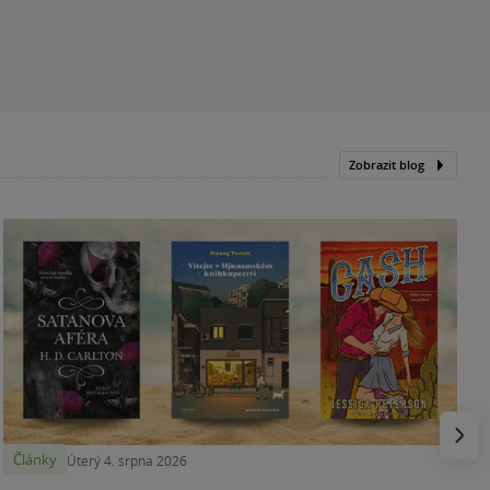
Zobrazit blog
N
p
Násled
Články
Úterý 4. srpna 2026