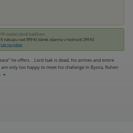
Při zaslání zboží balíčkem
K nákupu nad 999 Kč
dárek zdarma
v hodnotě 299 Kč
Let na měsíc
ce'' he offers ...Lord Isak is dead, his armies and entire
in are only too happy to meet his challenge.In Byora, Ruhen
s