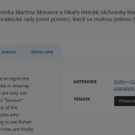
vinka Martina Moravce a lékaře letecké záchranky Ma
 praktické rady první pomoci, které se mohou jednou
y autora
Vývoj ceny
 to regret the
KATEGORIE
Knihy
»
Ci
ibe in disarray.
Literature
n are only too
TÉMATA
 ''Saviour''
Přidat 
ny of the
ciples who
ing to see Ruhen
lines are finally