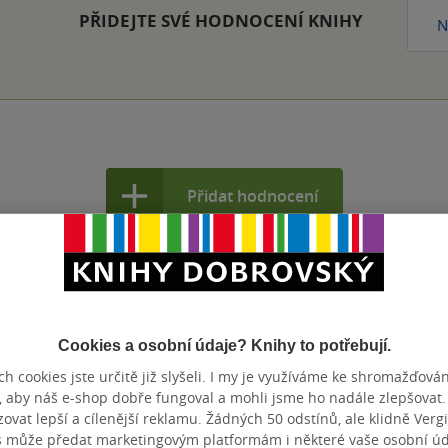
PŘIDEJTE SVÉ HODNOCENÍ KNIHY
N
Přidat hodnocení
Cookies a osobní údaje? Knihy to potřebují.
h cookies jste určitě již slyšeli. I my je využíváme ke shromažďován
, aby náš e-shop dobře fungoval a mohli jsme ho nadále zlepšovat
vat lepší a cílenější reklamu. Žádných 50 odstínů, ale klidně Vergil
s může předat marketingovým platformám i některé vaše osobní úda