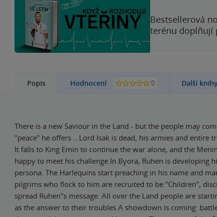
Bestsellerová no
terénu doplňují
0
Popis
Hodnocení
Další knih
There is a new Saviour in the Land - but the people may come
''peace'' he offers ...Lord Isak is dead, his armies and entire tr
It falls to King Emin to continue the war alone, and the Meni
happy to meet his challenge.In Byora, Ruhen is developing his
persona. The Harlequins start preaching in his name and ma
pilgrims who flock to him are recruited to be ''Children'', dis
spread Ruhen''s message. All over the Land people are start
as the answer to their troubles.A showdown is coming: battle 