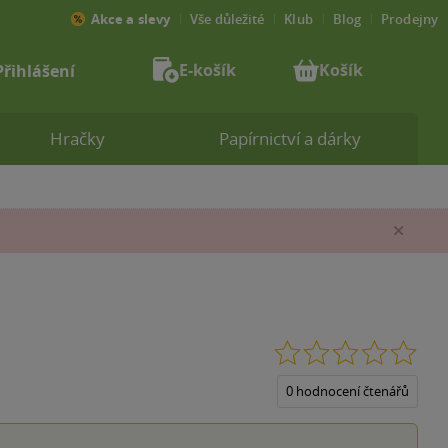
Akce a slevy
Vše důležité
Klub
Blog
Prodejny
E-košík
Košík
Přihlášení
Hračky
Papírnictví a dárky
Zav
0.0
z
5
0 hodnocení čtenářů
hvěz