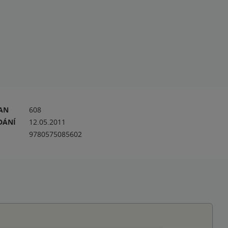
RAN
608
DÁNÍ
12.05.2011
9780575085602