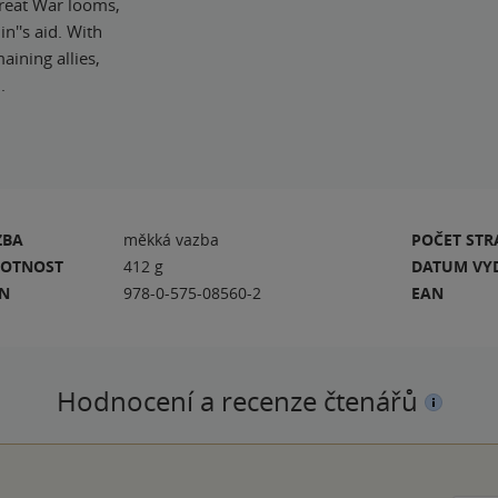
Great War looms,
n''s aid. With
aining allies,
.
ZBA
měkká vazba
POČET ST
OTNOST
412 g
DATUM VY
BN
978-0-575-08560-2
EAN
Hodnocení a recenze čtenářů