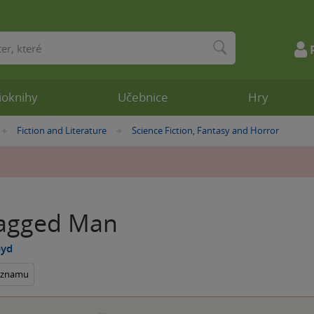
ioknihy
Učebnice
Hry
Fiction and Literature
Science Fiction, Fantasy and Horror
»
»
agged Man
oyd
seznamu