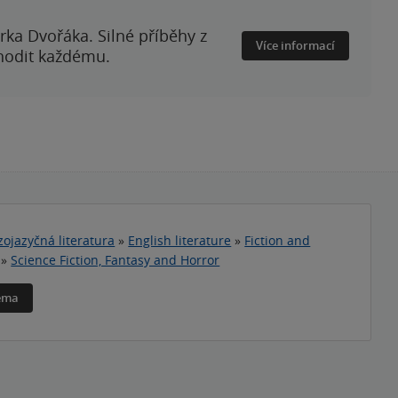
rka Dvořáka. Silné příběhy z
Více informací
 hodit každému.
zojazyčná literatura
»
English literature
»
Fiction and
»
Science Fiction, Fantasy and Horror
téma