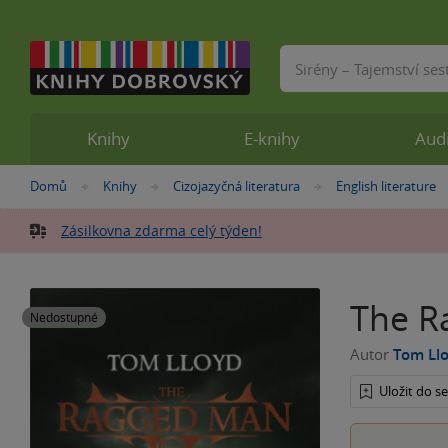
Vyhledávání
Knihy
E-knihy
Aud
Nacházíte
Domů
Knihy
Cizojazyčná literatura
English literature
»
»
»
se
zde:
Zásilkovna zdarma celý týden!
The R
Nedostupné
Autor
Tom Ll
Uložit do 