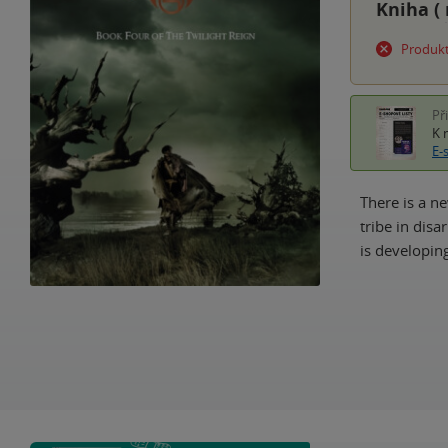
Kniha (
Produkt
Př
K 
E-
There is a ne
tribe in disa
is developing