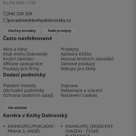
Po–Pá:
8:00–17:00
542 220 320
poradime@knihydobrovsky.cz
Všechny kontakty
Naše prodejny
Často navštěvované
Akce a slevy
Prodejny
Klub Knihy Dobrovský
Aplikace KDčko
Knižní závisláci
Festival knižních závisláků
Affiliate spolupráce
Dárkové poukazy
Poukazy pro firmy
Nákupy pro školy
Dodací podmínky
Platební metody
Doprava
Obchodní podmínky
Reklamace a vrácení
Ochrana osobních údajů
Nastavení cookies
Vše důležité
Kariéra v Knihy Dobrovský
KNIHKUPEC/POKLADNÍ -
KNIHKUPEC (ZKRÁCENÝ
PRAHA 5, ANDĚL
ÚVAZEK) - ČESKÉ
BUDĚJOVICE