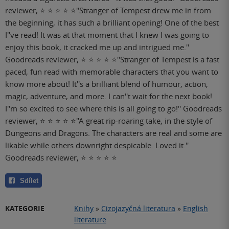
reviewer, ⭐ ⭐ ⭐ ⭐ ⭐''Stranger of Tempest drew me in from
the beginning, it has such a brilliant opening! One of the best
I''ve read! It was at that moment that I knew I was going to
enjoy this book, it cracked me up and intrigued me.''
Goodreads reviewer, ⭐ ⭐ ⭐ ⭐ ⭐''Stranger of Tempest is a fast
paced, fun read with memorable characters that you want to
know more about! It''s a brilliant blend of humour, action,
magic, adventure, and more. I can''t wait for the next book!
I''m so excited to see where this is all going to go!'' Goodreads
reviewer, ⭐ ⭐ ⭐ ⭐ ⭐''A great rip-roaring take, in the style of
Dungeons and Dragons. The characters are real and some are
likable while others downright despicable. Loved it.''
Goodreads reviewer, ⭐ ⭐ ⭐ ⭐ ⭐
Sdílet
KATEGORIE
Knihy
»
Cizojazyčná literatura
»
English
literature