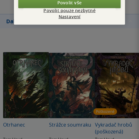
Povolit vše
Povolit pouze nezbytné
Nastavení
Další knihy autora
Poškozené
Otrhanec
Strážce soumraku
Vykradač hrobů
(poškozená)