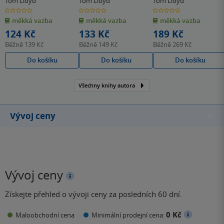
Tom Lloyd
Tom Lloyd
Tom Lloyd
0.0
0.0
0.0
z
z
z
měkká vazba
měkká vazba
měkká vazba
5
5
5
hvězdiček
hvězdiček
hvězdiček
124 Kč
133 Kč
189 Kč
Běžně
139 Kč
Běžně
149 Kč
Běžně
269 Kč
Do košíku
Do košíku
Do košíku
Všechny knihy autora
Vývoj ceny
Vývoj ceny
Získejte přehled o vývoji ceny za posledních 60 dní.
0 Kč
Maloobchodní cena
Minimální prodejní cena: