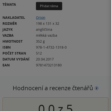
TÉMATA
Přidat téma
NAKLADATEL
Orion
ROZMĚR
198 x 131 x 32
JAZYK
angličtina
VAZBA
měkká vazba
HMOTNOST
352 g
ISBN
978-1-4732-1318-0
POČET STRAN
512
DATUM VYDÁNÍ
20.04.2017
EAN
9781473213180
Hodnocení a recenze čtenářů
0.0
z
5