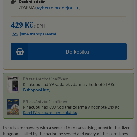
Osobní odběr
Vyberte prodejnu
ZDARMA (
)
429 Kč
s DPH
Jsme transparentní
Do košíku
Při zaslání zboží balíčkem
K nákupu nad 99 Kč
dárek zdarma
v hodnotě 19 Kč
E-shopové listy
Při zaslání zboží balíčkem
K nákupu nad 699 Kč
dárek zdarma
v hodnotě 249 Kč
Karel IV. v kouzelném kukátku
Lynx is a mercenary with a sense of honour; a dying breed in the Riven
Kingdom. Failed by the nation he served and weary of the skirmishes