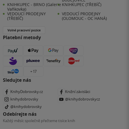
KNIHKUPEC - BRNO (Galerie
KNIHKUPEC (TŘEBÍČ)
Vaňkovka)
VEDOUCÍ PRODEJNY
VEDOUCÍ PRODEJNY
(TŘEBÍČ)
(OLOMOUC - OC HANÁ)
Volné pracovní pozice
Platební metody
+ 17
Sledujte nás
KnihyDobrovsky.cz
Knižní závisláci
knihydobrovsky
@knihydobrovskycz
@knihydobrovsky
Odebírejte nás
Každý měsíc společně přečteme tisíce knih