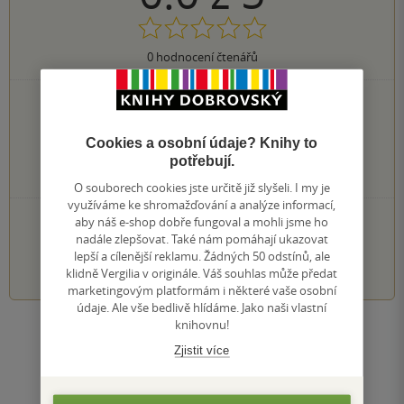
0
hodnocení čtenářů
0×
5 hvězdiček
0×
4 hvězdičky
0×
3 hvězdičky
Cookies a osobní údaje? Knihy to
0×
2 hvězdičky
potřebují.
0×
1 hvezdička
O souborech cookies jste určitě již slyšeli. I my je
využíváme ke shromažďování a analýze informací,
PŘIDEJTE SVÉ HODNOCENÍ KNIHY
aby náš e-shop dobře fungoval a mohli jsme ho
nadále zlepšovat. Také nám pomáhají ukazovat
lepší a cílenější reklamu. Žádných 50 odstínů, ale
1
2
3
4
5
klidně Vergilia v originále. Váš souhlas může předat
marketingovým platformám i některé vaše osobní
údaje. Ale vše bedlivě hlídáme. Jako naši vlastní
knihovnu!
Zobrazit všechna hodnocení
Zjistit více
Přidat hodnocení