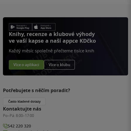
Knihy, recenze a klubové výhody
ve vaší kapse a naší appce KDčko
Každý měsíc společně přečteme tisíce knih
Více o aplikaci
Více o klubu
Potřebujete s něčím poradit?
Často kladené dotazy
Kontaktujte nás
Po–Pá:
8:00–17:00
542 220 320