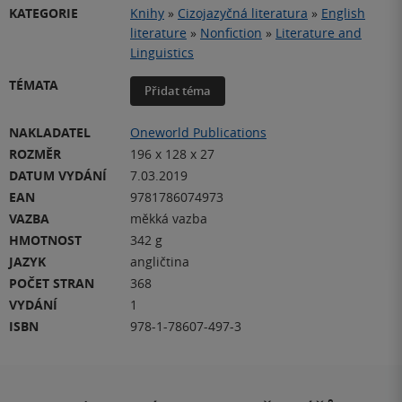
KATEGORIE
Knihy
»
Cizojazyčná literatura
»
English
literature
»
Nonfiction
»
Literature and
Linguistics
TÉMATA
Přidat téma
NAKLADATEL
Oneworld Publications
ROZMĚR
196 x 128 x 27
DATUM VYDÁNÍ
7.03.2019
EAN
9781786074973
VAZBA
měkká vazba
HMOTNOST
342 g
JAZYK
angličtina
POČET STRAN
368
VYDÁNÍ
1
ISBN
978-1-78607-497-3