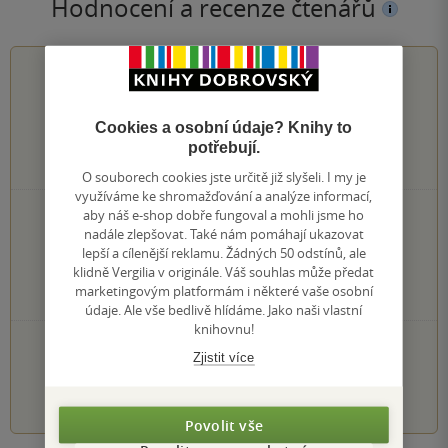
Hodnocení a recenze čtenářů
5.0
z
5
Cookies a osobní údaje? Knihy to
potřebují.
1
hodnocení čtenářů
O souborech cookies jste určitě již slyšeli. I my je
využíváme ke shromažďování a analýze informací,
aby náš e-shop dobře fungoval a mohli jsme ho
1×
5 hvězdiček
nadále zlepšovat. Také nám pomáhají ukazovat
0×
4 hvězdičky
lepší a cílenější reklamu. Žádných 50 odstínů, ale
0×
3 hvězdičky
klidně Vergilia v originále. Váš souhlas může předat
0×
2 hvězdičky
marketingovým platformám i některé vaše osobní
0×
1 hvezdička
údaje. Ale vše bedlivě hlídáme. Jako naši vlastní
knihovnu!
PŘIDEJTE SVÉ HODNOCENÍ KNIHY
Zjistit více
1
2
3
4
5
Povolit vše