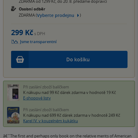
ZDARMA od 1299 Kč, do 20. 8. předáme dopravci
Osobní odběr
Vyberte prodejnu
ZDARMA (
)
299 Kč
s DPH
Jsme transparentní
Do košíku
Při zaslání zboží balíčkem
K nákupu nad 99 Kč
dárek zdarma
v hodnotě 19 Kč
E-shopové listy
Při zaslání zboží balíčkem
K nákupu nad 699 Kč
dárek zdarma
v hodnotě 249 Kč
Karel IV. v kouzelném kukátku
â€˜The first and perhaps only book on the relative merits of American