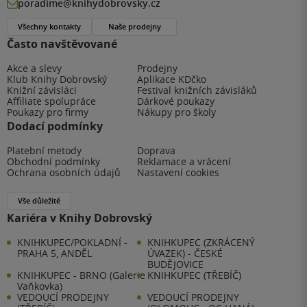
poradime@knihydobrovsky.cz
Všechny kontakty
Naše prodejny
Často navštěvované
Akce a slevy
Prodejny
Klub Knihy Dobrovský
Aplikace KDčko
Knižní závisláci
Festival knižních závisláků
Affiliate spolupráce
Dárkové poukazy
Poukazy pro firmy
Nákupy pro školy
Dodací podmínky
Platební metody
Doprava
Obchodní podmínky
Reklamace a vrácení
Ochrana osobních údajů
Nastavení cookies
Vše důležité
Kariéra v Knihy Dobrovský
KNIHKUPEC/POKLADNÍ -
KNIHKUPEC (ZKRÁCENÝ
PRAHA 5, ANDĚL
ÚVAZEK) - ČESKÉ
BUDĚJOVICE
KNIHKUPEC - BRNO (Galerie
KNIHKUPEC (TŘEBÍČ)
Vaňkovka)
VEDOUCÍ PRODEJNY
VEDOUCÍ PRODEJNY