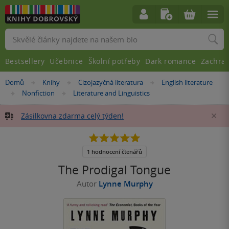
Vyhledávání
Bestsellery
Učebnice
Školní potřeby
Dark romance
Zachra
Nacházíte
Domů
Knihy
Cizojazyčná literatura
English literature
»
»
»
se
Nonfiction
Literature and Linguistics
»
»
zde:
Zásilkovna zdarma celý týden!
Za
5.0
z
5
1 hodnocení čtenářů
hvězdiček
The Prodigal Tongue
Autor
Lynne Murphy