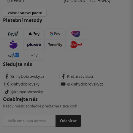
(TŘEBÍČ)
(OLOMOUC - OC HANÁ)
Volné pracovní pozice
Platební metody
+ 17
Sledujte nás
KnihyDobrovsky.cz
Knižní závisláci
knihydobrovsky
@knihydobrovskycz
@knihydobrovsky
Odebírejte nás
Každý měsíc společně přečteme tisíce knih
Odebírat