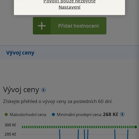
Povolit pouze nezbytné
Nastavení
Zobrazit všechna hodnocení
Přidat hodnocení
Vývoj ceny
Vývoj ceny
Získejte přehled o vývoji ceny za posledních 60 dní.
268 Kč
Maloobchodní cena
Minimální prodejní cena: