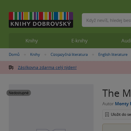
Vyhledávání
Knihy
E-knihy
Aud
Nacházíte
Domů
Knihy
Cizojazyčná literatura
English literature
»
»
»
se
zde:
Zásilkovna zdarma celý týden!
The M
Nedostupné
Autor
Monty 
Uložit do 