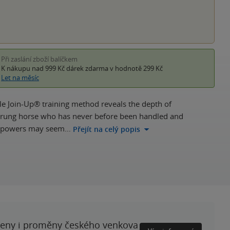
Při zaslání zboží balíčkem
K nákupu nad 999 Kč
dárek zdarma
v hodnotě 299 Kč
Let na měsíc
le Join-Up® training method reveals the depth of
trung horse who has never before been handled and
His powers may seem…
Přejít na celý popis
ženy i proměny českého venkova