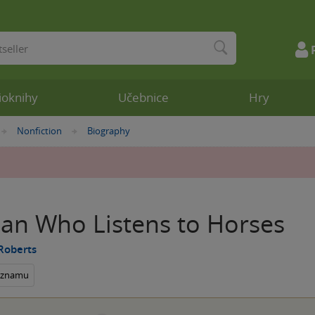
ioknihy
Učebnice
Hry
Nonfiction
Biography
»
»
an Who Listens to Horses
Roberts
seznamu