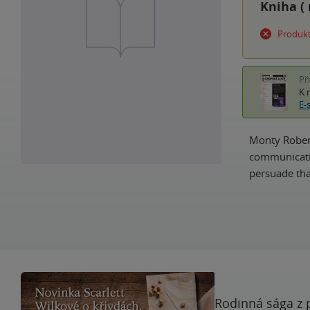
Kniha (
Produkt
Př
K 
E-
Monty Robert
communicatio
persuade tha
Rodinná sága z 