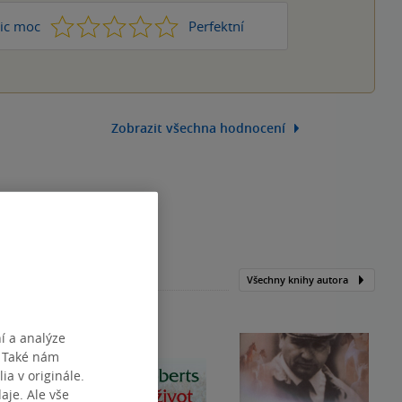
1
2
3
4
5
ic moc
Perfektní
Zobrazit všechna hodnocení
Všechny knihy autora
í a analýze
. Také nám
ia v originále.
je. Ale vše