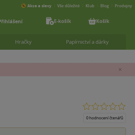
Akce a slevy
Vše důležité
Klub
Blog
Prodejny
E-košík
Košík
Přihlášení
Hračky
Papírnictví a dárky
Zav
0.0
z
5
0 hodnocení čtenářů
hvěz