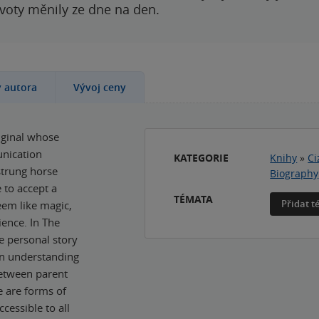
ivoty měnily ze dne na den.
y autora
Vývoj ceny
iginal whose
unication
KATEGORIE
Knihy
»
Ci
strung horse
Biography
 to accept a
TÉMATA
Přidat 
eem like magic,
ience. In The
e personal story
an understanding
between parent
 are forms of
cessible to all