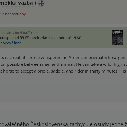
měkká vazba
)
 je nedostupný.
i zaslání zboží balíčkem
nákupu nad 99 Kč
dárek zdarma
v hodnotě 19 Kč
shopové listy
s is a real-life horse whisperer–an American original whose gent
n possible between man and animal. He can take a wild, high-s
t horse to accept a bridle, saddle, and rider in thirty minutes. 
poválečného Československa zachycuje osudy jedné 