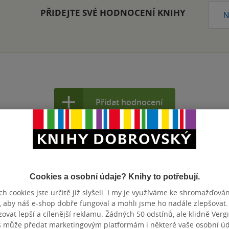
PŘIDEJTE SVÉ HODNOCENÍ KNIHY
N
Přidat hodnocení
Cookies a osobní údaje? Knihy to potřebují.
h cookies jste určitě již slyšeli. I my je využíváme ke shromažďován
, aby náš e-shop dobře fungoval a mohli jsme ho nadále zlepšovat
vat lepší a cílenější reklamu. Žádných 50 odstínů, ale klidně Vergil
s může předat marketingovým platformám i některé vaše osobní úda