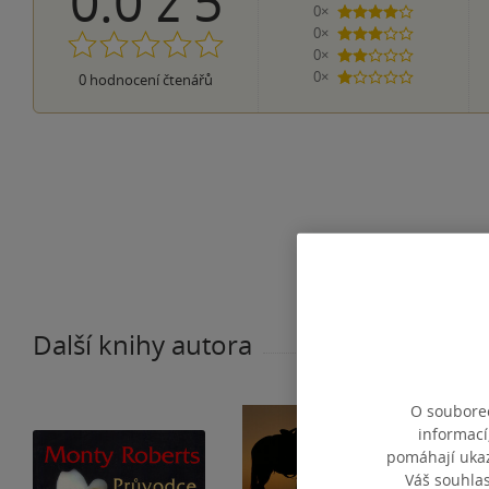
0.0
z
5
0×
4 hvězdičky
0×
3 hvězdičky
0×
2 hvězdičky
0×
0
hodnocení čtenářů
1 hvezdička
Další knihy autora
O souborec
informací
pomáhají ukazo
Váš souhla