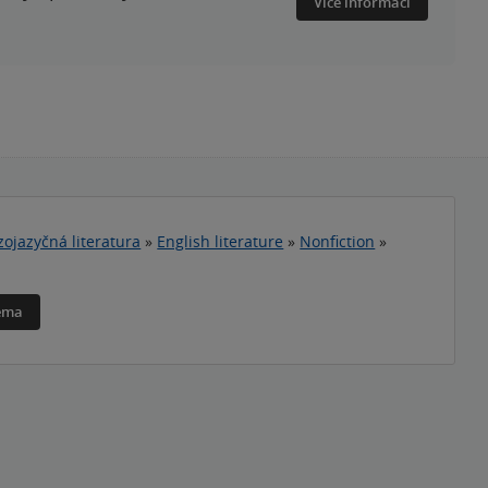
Více informací
zojazyčná literatura
»
English literature
»
Nonfiction
»
téma