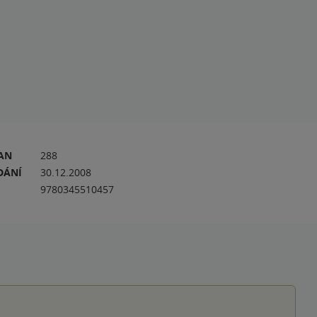
RAN
288
DÁNÍ
30.12.2008
9780345510457