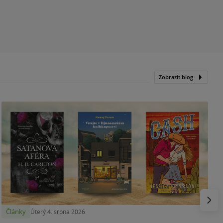
Zobrazit blog
N
p
Násled
Články
Úterý 4. srpna 2026