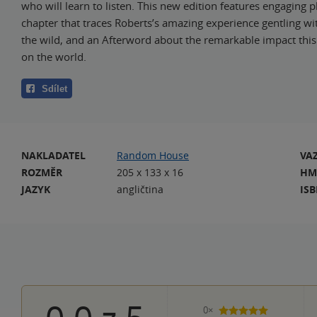
who will learn to listen. This new edition features engaging 
chapter that traces Roberts’s amazing experience gentling wi
the wild, and an Afterword about the remarkable impact thi
on the world.
Sdílet
NAKLADATEL
Random House
VA
ROZMĚR
205 x 133 x 16
HM
JAZYK
angličtina
IS
0×
5 hvězdiček