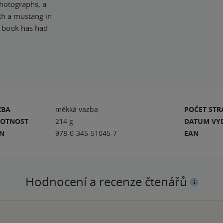
photographs, a
th a mustang in
s book has had
ZBA
měkká vazba
POČET ST
OTNOST
214 g
DATUM VY
BN
978-0-345-51045-7
EAN
Hodnocení a recenze čtenářů