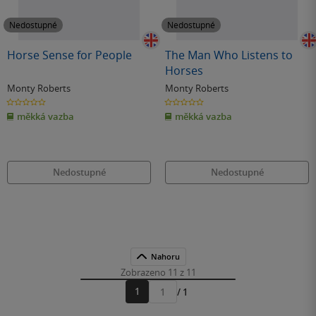
Nedostupné
Nedostupné
Horse Sense for People
The Man Who Listens to
Horses
Monty Roberts
Monty Roberts
0.0
0.0
z
z
měkká vazba
měkká vazba
5
5
hvězdiček
hvězdiček
Nedostupné
Nedostupné
Nahoru
Zobrazeno 11 z 11
1
/ 1
Přejít
na