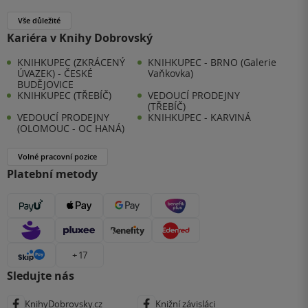
Vše důležité
Kariéra v Knihy Dobrovský
KNIHKUPEC (ZKRÁCENÝ
KNIHKUPEC - BRNO (Galerie
ÚVAZEK) - ČESKÉ
Vaňkovka)
BUDĚJOVICE
KNIHKUPEC (TŘEBÍČ)
VEDOUCÍ PRODEJNY
(TŘEBÍČ)
VEDOUCÍ PRODEJNY
KNIHKUPEC - KARVINÁ
(OLOMOUC - OC HANÁ)
Volné pracovní pozice
Platební metody
+ 17
Sledujte nás
KnihyDobrovsky.cz
Knižní závisláci