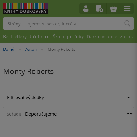
Vyhledávání
Bestsellery
Učebnice
Školní potřeby
Dark romance
Zachra
Nacházíte
Domů
Autoři
Monty Roberts
»
»
se
zde:
Monty Roberts
Filtrovat výsledky
Seřadit: