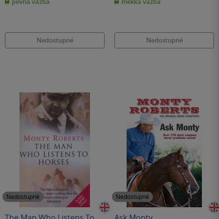
pevná vazba
měkká vazba
5
5
hvězdiček
hvězdiček
Nedostupné
Nedostupné
Nedostupné
Nedostupné
The Man Who Listens To
Ask Monty