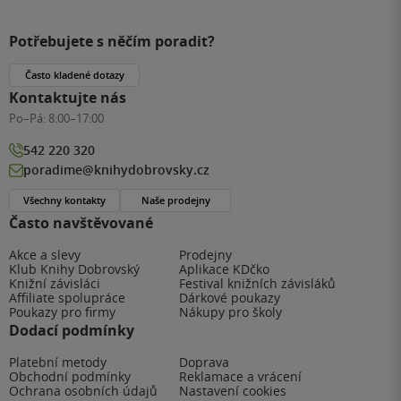
Potřebujete s něčím poradit?
Často kladené dotazy
Kontaktujte nás
Po–Pá:
8:00–17:00
542 220 320
poradime@knihydobrovsky.cz
Všechny kontakty
Naše prodejny
Často navštěvované
Akce a slevy
Prodejny
Klub Knihy Dobrovský
Aplikace KDčko
Knižní závisláci
Festival knižních závisláků
Affiliate spolupráce
Dárkové poukazy
Poukazy pro firmy
Nákupy pro školy
Dodací podmínky
Platební metody
Doprava
Obchodní podmínky
Reklamace a vrácení
Ochrana osobních údajů
Nastavení cookies