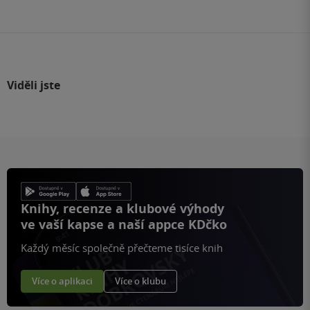
stránku
Viděli jste
Knihy, recenze a klubové výhody
ve vaší kapse a naší appce KDčko
Každý měsíc společně přečteme tisíce knih
Více o aplikaci
Více o klubu