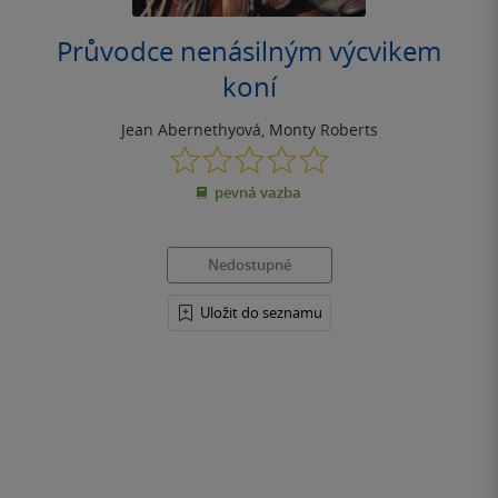
Průvodce nenásilným výcvikem
koní
Jean Abernethyová
,
Monty Roberts
0.0
z
pevná vazba
5
hvězdiček
Nedostupné
Uložit do seznamu