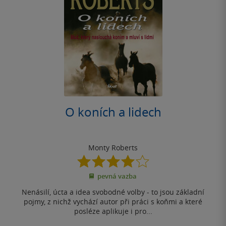
O koních a lidech
Monty Roberts
4.0
z
pevná vazba
5
hvězdiček
Nenásilí, úcta a idea svobodné volby - to jsou základní
pojmy, z nichž vychází autor při práci s koňmi a které
posléze aplikuje i pro...