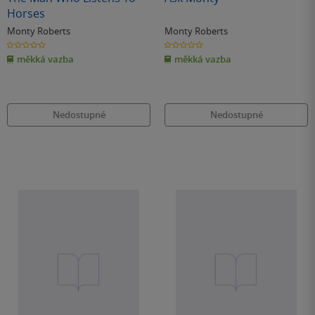
Horses
Monty Roberts
Monty Roberts
0.0
0.0
z
z
měkká vazba
měkká vazba
5
5
hvězdiček
hvězdiček
Nedostupné
Nedostupné