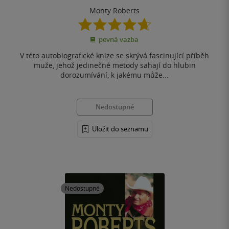
Monty Roberts
4.7
z
pevná vazba
5
hvězdiček
V této autobiografické knize se skrývá fascinující příběh
muže, jehož jedinečné metody sahají do hlubin
dorozumívání, k jakému může...
Nedostupné
Uložit do seznamu
Nedostupné