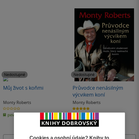
Nedostupné
Nedostupné
Můj život s koňmi
Průvodce nenásilným
výcvikem koní
Monty Roberts
Monty Roberts
0.0
5.0
z
z
pevná vazba
pevná vazba
5
5
hvězdiček
hvězdiček
Cookies a osobní údaje? Knihy to