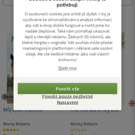
Nedostupné
Nedostupné
potřebují.
O souborech cookies jste určitě již slyšeli. I my je
využíváme ke shromažďování a analýze informací,
aby náš e-shop dobře fungoval a mohli jsme ho
nadále zlepšovat. Také nám pomáhají ukazovat
lepší a cílenější reklamu. Žádných 50 odstínů, ale
klidně Vergilia v originále. Váš souhlas může předat
marketingovým platformám i některé vaše osobní
údaje. Ale vše bedlivě hlídáme. Jako naši vlastní
knihovnu!
Zjistit více
Povolit vše
Povolit pouze nezbytné
Nedostupné
Nedostupné
Nastavení
Můj život s koňmi
The Horses in My Life
Monty Roberts
Monty Roberts
4.5
0.0
z
z