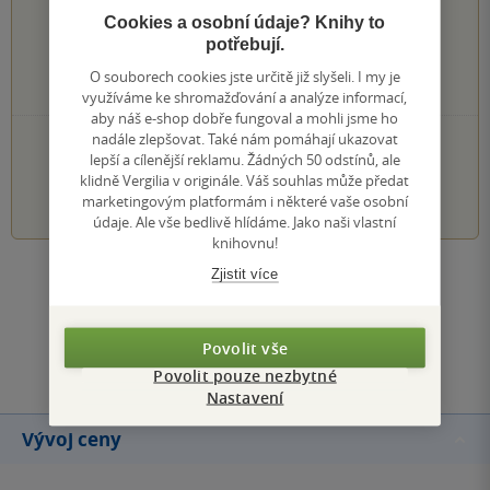
0×
5 hvězdiček
Cookies a osobní údaje? Knihy to
0×
4 hvězdičky
potřebují.
0×
3 hvězdičky
0×
2 hvězdičky
O souborech cookies jste určitě již slyšeli. I my je
0×
1 hvezdička
využíváme ke shromažďování a analýze informací,
aby náš e-shop dobře fungoval a mohli jsme ho
nadále zlepšovat. Také nám pomáhají ukazovat
PŘIDEJTE SVÉ HODNOCENÍ KNIHY
lepší a cílenější reklamu. Žádných 50 odstínů, ale
klidně Vergilia v originále. Váš souhlas může předat
1
2
3
4
5
marketingovým platformám i některé vaše osobní
údaje. Ale vše bedlivě hlídáme. Jako naši vlastní
knihovnu!
Zjistit více
Zobrazit všechna hodnocení
Přidat hodnocení
Povolit vše
Povolit pouze nezbytné
Nastavení
Vývoj ceny