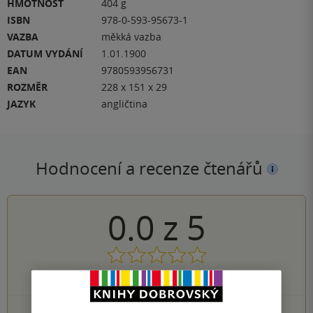
HMOTNOST
404 g
ISBN
978-0-593-95673-1
VAZBA
měkká vazba
DATUM VYDÁNÍ
1.01.1900
EAN
9780593956731
ROZMĚR
228 x 151 x 29
JAZYK
angličtina
Hodnocení a recenze čtenářů
0.0
z
5
0
hodnocení čtenářů