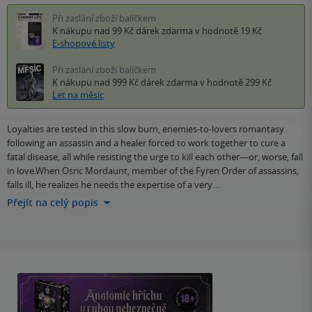
Při zaslání zboží balíčkem
K nákupu nad 99 Kč
dárek zdarma
v hodnotě 19 Kč
E-shopové listy
Při zaslání zboží balíčkem
K nákupu nad 999 Kč
dárek zdarma
v hodnotě 299 Kč
Let na měsíc
Loyalties are tested in this slow burn, enemies-to-lovers romantasy
following an assassin and a healer forced to work together to cure a
fatal disease, all while resisting the urge to kill each other—or, worse, fall
in love.When Osric Mordaunt, member of the Fyren Order of assassins,
falls ill, he realizes he needs the expertise of a very…
Přejít na celý popis