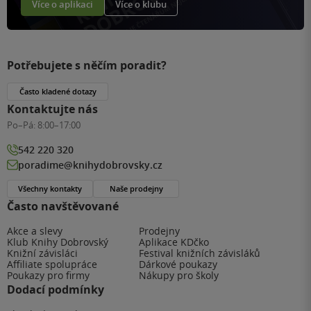
Více o aplikaci
Více o klubu
Potřebujete s něčím poradit?
Často kladené dotazy
Kontaktujte nás
Po–Pá:
8:00–17:00
542 220 320
poradime@knihydobrovsky.cz
Všechny kontakty
Naše prodejny
Často navštěvované
Akce a slevy
Prodejny
Klub Knihy Dobrovský
Aplikace KDčko
Knižní závisláci
Festival knižních závisláků
Affiliate spolupráce
Dárkové poukazy
Poukazy pro firmy
Nákupy pro školy
Dodací podmínky