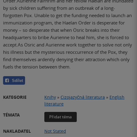
Order.Aurienne Fairhrim and her fellow Haelan are inundated
by sick children suffering from an outbreak of a long-
forgotten Pox. Unable to get the funding needed to launch an
immunization program, the Haelan Order is desperate for
money – so desperate that when Osric breaks into their
headquarters to bribe Aurienne to heal him, she is forced to
accept.As Osric and Aurienne work together to solve not only
his illness but the mysterious reoccurrence of the Pox, they
find themselves ardently denying their attraction which only
fuels the tension between them.
Sdílet
KATEGORIE
Knihy
»
Cizojazyčná literatura
»
English
literature
TÉMATA
Přidat téma
NAKLADATEL
Not Stated