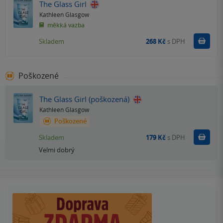
The Glass Girl
Kathleen Glasgow
měkká vazba
Do k
Skladem
268 Kč
s DPH
Poškozené
The Glass Girl (poškozená)
Kathleen Glasgow
Poškozené
Do k
Skladem
179 Kč
s DPH
Velmi dobrý