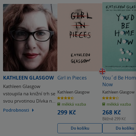
KATHLEEN GLASGOW
Girl in Pieces
You´d Be Hom
Now
Kathleen Glasgow
Kathleen Glasgow
Kathleen Glasgow
vstoupila na knižní trh se
4.5
4.3
svou prvotinou Dívka na
z
z
měkká vazba
měkká vazba
5
5
hvězdiček
hvězdiček
kusy. A hned se trefila do
Podrobnosti
299 Kč
268 Kč
černého. Z jejího díla se
Běžně
299 Kč
stal mezinárodní
Do košíku
Do košíku
bestseller.