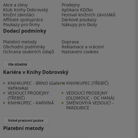
Akce a slevy
Prodejny
Klub Knihy Dobrovský
Aplikace KDčko
Knižní závisláci
Festival knižních závisláků
Affiliate spolupráce
Dárkové poukazy
Poukazy pro firmy
Nákupy pro školy
Dodací podmínky
Platební metody
Doprava
Obchodní podmínky
Reklamace a vrácení
Ochrana osobních údajů
Nastavení cookies
Vše důležité
Kariéra v Knihy Dobrovský
KNIHKUPEC - BRNO (Galerie
KNIHKUPEC (TŘEBÍČ)
Vaňkovka)
VEDOUCÍ PRODEJNY
VEDOUCÍ PRODEJNY
(TŘEBÍČ)
(OLOMOUC - OC HANÁ)
KNIHKUPEC - KARVINÁ
SMĚNOVÝ/Á VEDOUCÍ -
PARDUBICE
Volné pracovní pozice
Platební metody