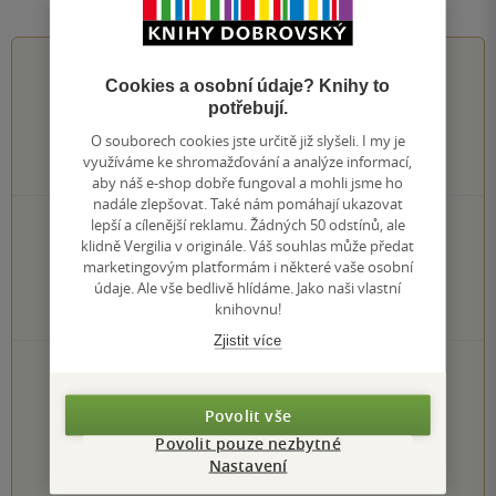
4.7
z
5
Cookies a osobní údaje? Knihy to
potřebují.
O souborech cookies jste určitě již slyšeli. I my je
využíváme ke shromažďování a analýze informací,
3
hodnocení čtenářů
aby náš e-shop dobře fungoval a mohli jsme ho
nadále zlepšovat. Také nám pomáhají ukazovat
lepší a cílenější reklamu. Žádných 50 odstínů, ale
2×
5 hvězdiček
klidně Vergilia v originále. Váš souhlas může předat
1×
4 hvězdičky
marketingovým platformám i některé vaše osobní
0×
3 hvězdičky
údaje. Ale vše bedlivě hlídáme. Jako naši vlastní
0×
2 hvězdičky
knihovnu!
0×
1 hvezdička
Zjistit více
PŘIDEJTE SVÉ HODNOCENÍ KNIHY
Hodnocení našich knihkupců: 0.0 z 5
Povolit vše
Povolit pouze nezbytné
1
2
3
4
5
Nastavení