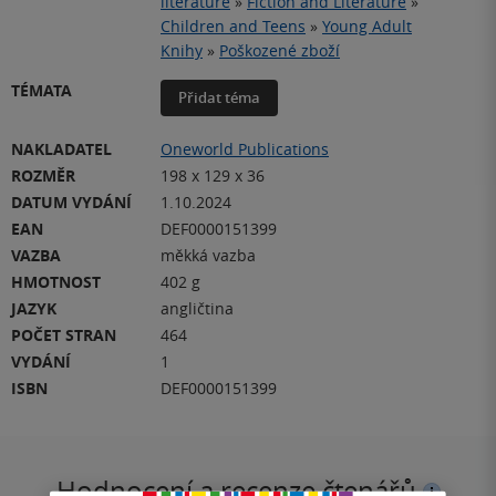
literature
»
Fiction and Literature
»
Children and Teens
»
Young Adult
Knihy
»
Poškozené zboží
TÉMATA
Přidat téma
NAKLADATEL
Oneworld Publications
ROZMĚR
198 x 129 x 36
DATUM VYDÁNÍ
1.10.2024
EAN
DEF0000151399
VAZBA
měkká vazba
HMOTNOST
402 g
JAZYK
angličtina
POČET STRAN
464
VYDÁNÍ
1
ISBN
DEF0000151399
Hodnocení a recenze čtenářů