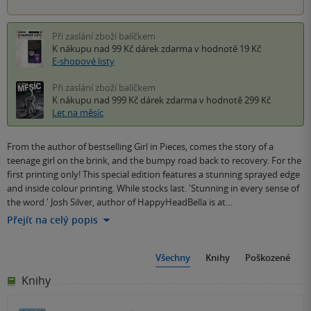
Při zaslání zboží balíčkem
K nákupu nad 99 Kč
dárek zdarma
v hodnotě 19 Kč
E-shopové listy
Při zaslání zboží balíčkem
K nákupu nad 999 Kč
dárek zdarma
v hodnotě 299 Kč
Let na měsíc
From the author of bestselling Girl in Pieces, comes the story of a
teenage girl on the brink, and the bumpy road back to recovery. For the
first printing only! This special edition features a stunning sprayed edge
and inside colour printing. While stocks last. 'Stunning in every sense of
the word.' Josh Silver, author of HappyHeadBella is at…
Přejít na celý popis
Všechny
Knihy
Poškozené
Knihy