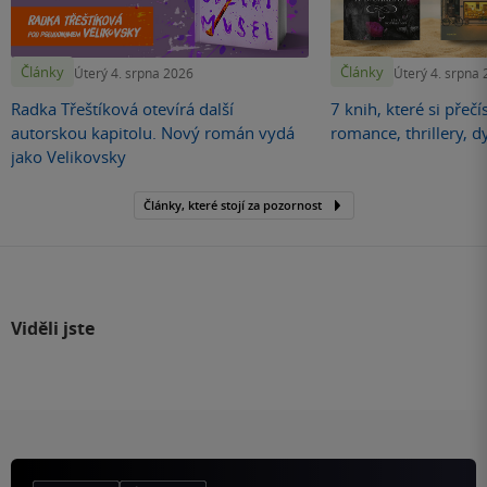
Články
Články
Úterý 4. srpna 2026
Úterý 4. srpna
Radka Třeštíková otevírá další
7 knih, které si přečí
autorskou kapitolu. Nový román vydá
romance, thrillery, d
jako Velikovsky
Články, které stojí za pozornost
Viděli jste