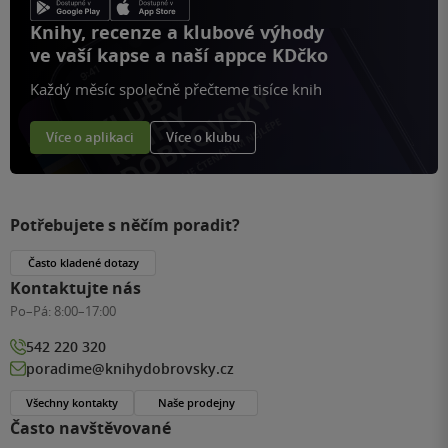
Knihy, recenze a klubové výhody
ve vaší kapse a naší appce KDčko
Každý měsíc společně přečteme tisíce knih
Více o aplikaci
Více o klubu
Potřebujete s něčím poradit?
Často kladené dotazy
Kontaktujte nás
Po–Pá:
8:00–17:00
542 220 320
poradime@knihydobrovsky.cz
Všechny kontakty
Naše prodejny
Často navštěvované