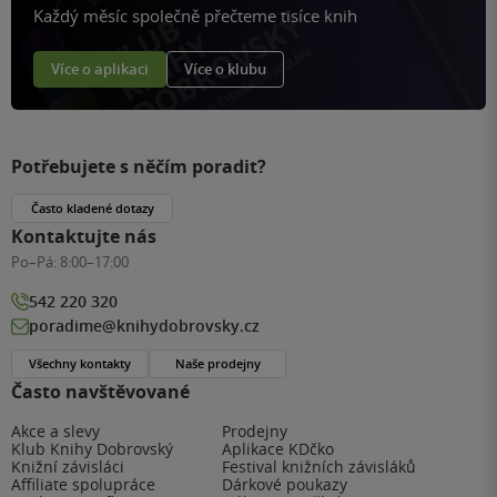
Každý měsíc společně přečteme tisíce knih
Více o aplikaci
Více o klubu
Potřebujete s něčím poradit?
Často kladené dotazy
Kontaktujte nás
Po–Pá:
8:00–17:00
542 220 320
poradime@knihydobrovsky.cz
Všechny kontakty
Naše prodejny
Často navštěvované
Akce a slevy
Prodejny
Klub Knihy Dobrovský
Aplikace KDčko
Knižní závisláci
Festival knižních závisláků
Affiliate spolupráce
Dárkové poukazy