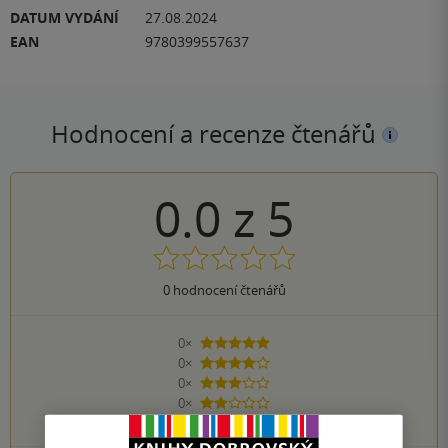
DATUM VYDÁNÍ
27.08.2024
EAN
9780399557637
Hodnocení a recenze čtenářů
0.0
z
5
0
hodnocení čtenářů
0×
5 hvězdiček
0×
4 hvězdičky
0×
3 hvězdičky
0×
2 hvězdičky
0×
1 hvezdička