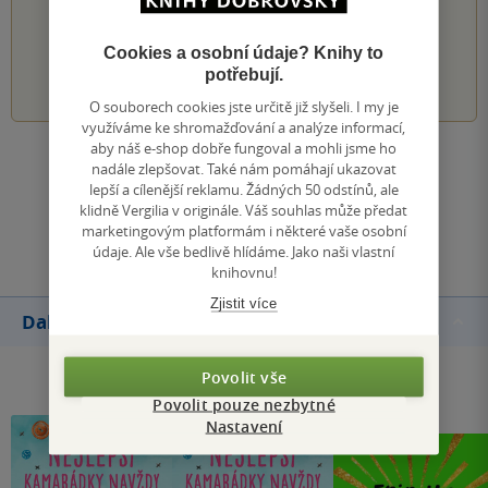
PŘIDEJTE SVÉ HODNOCENÍ KNIHY
Cookies a osobní údaje? Knihy to
1
2
3
4
5
potřebují.
O souborech cookies jste určitě již slyšeli. I my je
využíváme ke shromažďování a analýze informací,
aby náš e-shop dobře fungoval a mohli jsme ho
Zobrazit všechna hodnocení
nadále zlepšovat. Také nám pomáhají ukazovat
lepší a cílenější reklamu. Žádných 50 odstínů, ale
klidně Vergilia v originále. Váš souhlas může předat
Přidat hodnocení
marketingovým platformám i některé vaše osobní
údaje. Ale vše bedlivě hlídáme. Jako naši vlastní
knihovnu!
Zjistit více
Další knihy autora
Povolit vše
Povolit pouze nezbytné
Nastavení