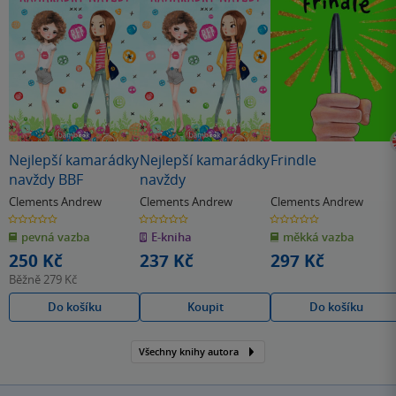
Nejlepší kamarádky
Nejlepší kamarádky
Frindle
navždy BBF
navždy
Clements Andrew
Clements Andrew
Clements Andrew
0.0
0.0
0.0
z
z
z
pevná vazba
E-kniha
měkká vazba
5
5
5
hvězdiček
hvězdiček
hvězdiček
250 Kč
237 Kč
297 Kč
Běžně
279 Kč
Do košíku
Koupit
Do košíku
Všechny knihy autora