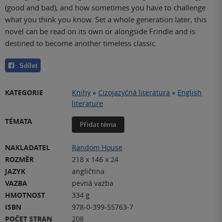
(good and bad), and how sometimes you have to challenge
what you think you know. Set a whole generation later, this
novel can be read on its own or alongside Frindle and is
destined to become another timeless classic.
Sdílet
KATEGORIE
Knihy
»
Cizojazyčná literatura
»
English
literature
TÉMATA
Přidat téma
NAKLADATEL
Random House
ROZMĚR
218 x 146 x 24
JAZYK
angličtina
VAZBA
pevná vazba
HMOTNOST
334 g
ISBN
978-0-399-55763-7
POČET STRAN
208