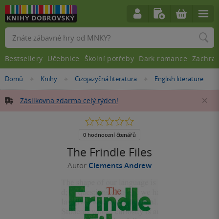
Vyhledávání
Bestsellery
Učebnice
Školní potřeby
Dark romance
Zachra
Nacházíte
Domů
Knihy
Cizojazyčná literatura
English literature
»
»
»
se
zde:
Zásilkovna zdarma celý týden!
Za
0.0
z
5
0 hodnocení čtenářů
hvězdiček
The Frindle Files
Autor
Clements Andrew