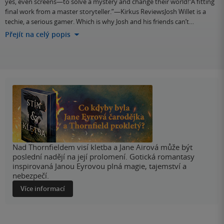
yes, even screens—to solve a mystery and change their world!“A fitting
final work from a master storyteller.”—Kirkus ReviewsJosh Willet is a
techie, a serious gamer. Which is why Josh and his friends can’t…
Přejít na celý popis
Nad Thornfieldem visí kletba a Jane Airová může být
poslední nadějí na její prolomení. Gotická romantasy
inspirovaná Janou Eyrovou plná magie, tajemství a
nebezpečí.
Více informací