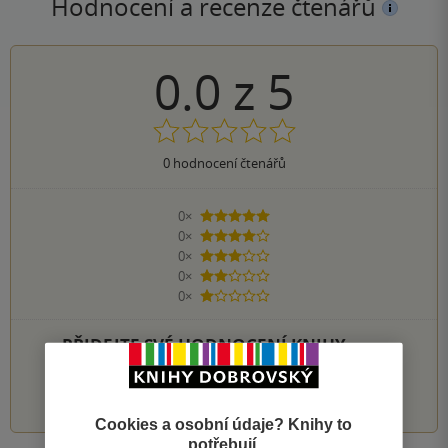
Hodnocení a recenze čtenářů
0.0
z
5
0
hodnocení čtenářů
0×
5 hvězdiček
0×
4 hvězdičky
0×
3 hvězdičky
0×
2 hvězdičky
0×
1 hvezdička
PŘIDEJTE SVÉ HODNOCENÍ KNIHY
1
2
3
4
5
Cookies a osobní údaje? Knihy to
potřebují.