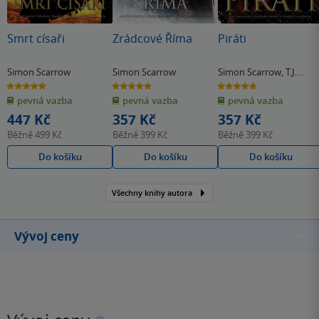
Smrt císaři
Zrádcové Říma
Piráti
Simon Scarrow
Simon Scarrow
Simon Scarrow
,
T.J.
Andrews
5.0
5.0
4.8
z
z
z
pevná vazba
pevná vazba
pevná vazba
5
5
5
hvězdiček
hvězdiček
hvězdiček
447 Kč
357 Kč
357 Kč
Běžně
499 Kč
Běžně
399 Kč
Běžně
399 Kč
Do košíku
Do košíku
Do košíku
Všechny knihy autora
Vývoj ceny