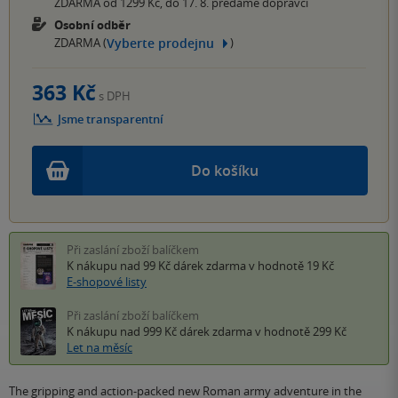
ZDARMA od 1299 Kč, do 17. 8. předáme dopravci
Osobní odběr
Vyberte prodejnu
ZDARMA (
)
363 Kč
s DPH
Jsme transparentní
Do košíku
Při zaslání zboží balíčkem
K nákupu nad 99 Kč
dárek zdarma
v hodnotě 19 Kč
E-shopové listy
Při zaslání zboží balíčkem
K nákupu nad 999 Kč
dárek zdarma
v hodnotě 299 Kč
Let na měsíc
The gripping and action-packed new Roman army adventure in the