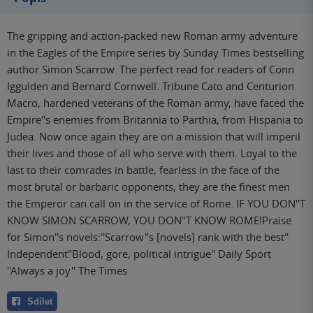
The gripping and action-packed new Roman army adventure
in the Eagles of the Empire series by Sunday Times bestselling
author Simon Scarrow. The perfect read for readers of Conn
Iggulden and Bernard Cornwell. Tribune Cato and Centurion
Macro, hardened veterans of the Roman army, have faced the
Empire''s enemies from Britannia to Parthia, from Hispania to
Judea. Now once again they are on a mission that will imperil
their lives and those of all who serve with them. Loyal to the
last to their comrades in battle, fearless in the face of the
most brutal or barbaric opponents, they are the finest men
the Emperor can call on in the service of Rome. IF YOU DON''T
KNOW SIMON SCARROW, YOU DON''T KNOW ROME!Praise
for Simon''s novels:''Scarrow''s [novels] rank with the best''
Independent''Blood, gore, political intrigue'' Daily Sport
''Always a joy'' The Times
Sdílet