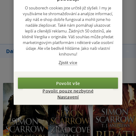
Zobrazit všechna hodnocení
O souborech cookies jste určitě již slyšeli. I my je
využíváme ke shromažďování a analýze informací,
aby náš e-shop dobře fungoval a mohli jsme ho
Přidat hodnocení
nadále zlepšovat. Také nám pomáhají ukazovat
lepší a cílenější reklamu. Žádných 50 odstínů, ale
klidně Vergilia v originále. Váš souhlas může předat
marketingovým platformám i některé vaše osobní
údaje. Ale vše bedlivě hlídáme. Jako naši vlastní
Další knihy autora
knihovnu!
Zjistit více
Povolit vše
Povolit pouze nezbytné
Nastavení