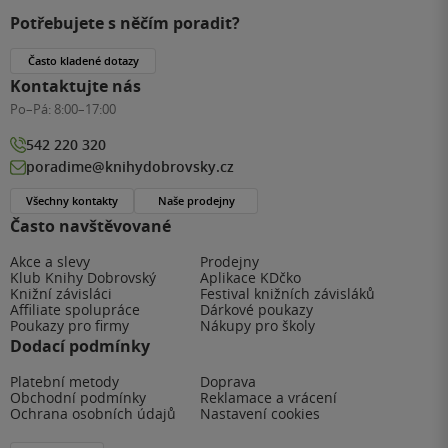
Potřebujete s něčím poradit?
Často kladené dotazy
Kontaktujte nás
Po–Pá:
8:00–17:00
542 220 320
poradime@knihydobrovsky.cz
Všechny kontakty
Naše prodejny
Často navštěvované
Akce a slevy
Prodejny
Klub Knihy Dobrovský
Aplikace KDčko
Knižní závisláci
Festival knižních závisláků
Affiliate spolupráce
Dárkové poukazy
Poukazy pro firmy
Nákupy pro školy
Dodací podmínky
Platební metody
Doprava
Obchodní podmínky
Reklamace a vrácení
Ochrana osobních údajů
Nastavení cookies