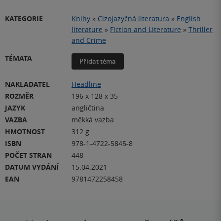
KATEGORIE
Knihy
»
Cizojazyčná literatura
»
English
literature
»
Fiction and Literature
»
Thriller
and Crime
TÉMATA
Přidat téma
NAKLADATEL
Headline
ROZMĚR
196 x 128 x 35
JAZYK
angličtina
VAZBA
měkká vazba
HMOTNOST
312 g
ISBN
978-1-4722-5845-8
POČET STRAN
448
DATUM VYDÁNÍ
15.04.2021
EAN
9781472258458