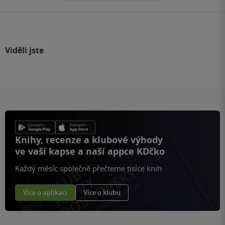
Viděli jste
Knihy, recenze a klubové výhody
ve vaší kapse a naší appce KDčko
Každý měsíc společně přečteme tisíce knih
Více o aplikaci
Více o klubu