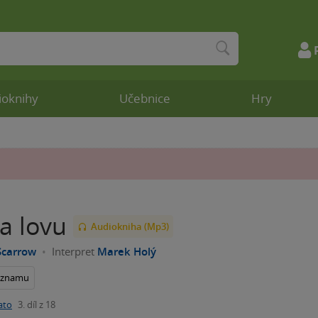
ioknihy
Učebnice
Hry
a lovu
Audiokniha (Mp3)
Scarrow
Interpret
Marek Holý
seznamu
ato
3. díl z 18