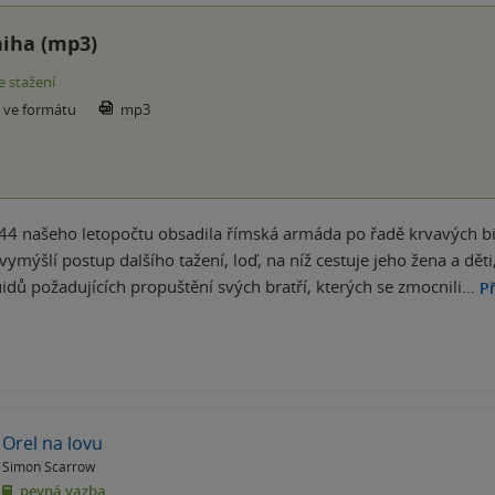
iha (mp3)
e stažení
e ve formátu
mp3
44 našeho letopočtu obsadila římská armáda po řadě krvavých bi
 vymýšlí postup dalšího tažení, loď, na níž cestuje jeho žena a dě
uidů požadujících propuštění svých bratří, kterých se zmocnili…
Př
Orel na lovu
Simon Scarrow
pevná vazba