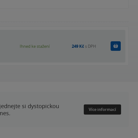
Koupit
Ihned ke stažení
249 Kč
s DPH
ednejte si dystopickou
Více informací
mes.