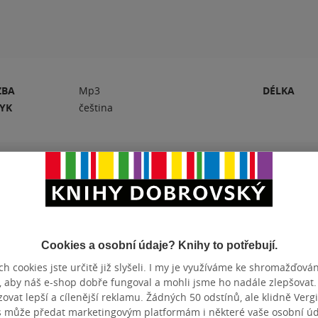
ZBA
Mp3
DÉLKA
ZYK
čeština
Hodnocení a recenze čtenářů
PŘIDEJTE SVÉ HODNOCENÍ PRODUKTU
Cookies a osobní údaje? Knihy to potřebují.
Hodnocení našich knihkupců: 0.0 z 5
h cookies jste určitě již slyšeli. I my je využíváme ke shromažďován
, aby náš e-shop dobře fungoval a mohli jsme ho nadále zlepšovat
vat lepší a cílenější reklamu. Žádných 50 odstínů, ale klidně Vergil
s může předat marketingovým platformám i některé vaše osobní úda