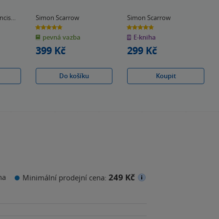
ncis
Simon Scarrow
Simon Scarrow
4.8
4.8
z
z
pevná vazba
E-kniha
5
5
hvězdiček
hvězdiček
399 Kč
299 Kč
Do košíku
Koupit
249 Kč
na
Minimální prodejní cena: