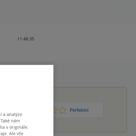
11:48:35
1
2
3
4
5
Nic moc
Perfektní
í a analýze
. Také nám
ia v originále.
je. Ale vše