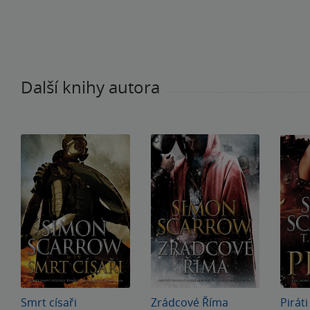
Další knihy autora
Smrt císaři
Zrádcové Říma
Piráti