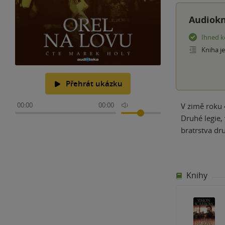
Audiokn
Ihned k
Kniha j
Přehrát ukázku
00:00
00:00
V zimě roku 
Druhé legie,
bratrstva dr
Knihy