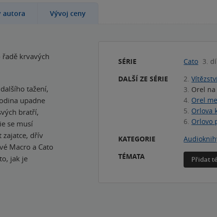
y autora
Vývoj ceny
 řadě krvavých
SÉRIE
Cato
3. dí
DALŠÍ ZE SÉRIE
2.
Vítězstv
dalšího tažení,
3.
Orel na
 rodina upadne
4.
Orel me
5.
Orlova k
vých bratří,
6.
Orlovo 
ie se musí
zajatce, dřív
KATEGORIE
Audioknih
vé Macro a Cato
TÉMATA
o, jak je
Přidat 