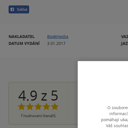
Sdílet
NAKLADATEL
Bookmedia
VA
DATUM VYDÁNÍ
3.01.2017
JA
4.9
z
5
6×
5 hvězdiček
1×
4 hvězdičky
0×
3 hvězdičky
O souborec
0×
2 hvězdičky
informací
0×
7
hodnocení čtenářů
1 hvezdička
pomáhají ukazo
Váš souhla