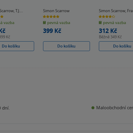
Scarrow
,
T.J.
Simon Scarrow
Simon Scarrow
,
Fra
ws
Lee
5.0
4.3
z
z
á vazba
pevná vazba
pevná vazba
5
5
k
hvězdiček
hvězdiček
Kč
399 Kč
312 Kč
399 Kč
Běžně
349 Kč
Do košíku
Do košíku
Do košíku
Maloobchodní ce
 dní.