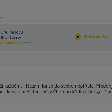
hy
Orel na lovu
Přehrát ukázku
Simon Scarrow
Audiokniha
(mp3)
00:00
00:00
ži každému. Nezamiluj se do svého nepřítele. Předobj
i, která potěší fanoušky Čtvrtého křídla i Hunger Ga