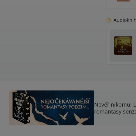
Audiokni
Nevěř nikomu. L
romantasy senzac