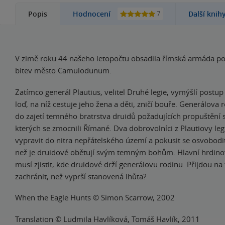
7
Popis
Hodnocení
Další knih
V zimě roku 44 našeho letopočtu obsadila římská armáda po
bitev město Camulodunum.
Zatímco generál Plautius, velitel Druhé legie, vymýšlí postup 
loď, na níž cestuje jeho žena a děti, zničí bouře. Generálova
do zajetí temného bratrstva druidů požadujících propuštění s
kterých se zmocnili Římané. Dva dobrovolníci z Plautiovy leg
vypravit do nitra nepřátelského území a pokusit se osvobodit 
než je druidové obětují svým temným bohům. Hlavní hrdino
musí zjistit, kde druidové drží generálovu rodinu. Přijdou na t
zachránit, než vyprší stanovená lhůta?
When the Eagle Hunts © Simon Scarrow, 2002
Translation © Ludmila Havlíková, Tomáš Havlík, 2011