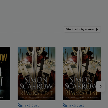
Všechny knihy autora
Následu
Římská čest
Římská čest