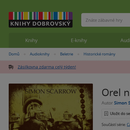
Vyhledávání
Knihy
E-knihy
Aud
Nacházíte
Domů
Audioknihy
Beletrie
Historické romány
»
»
»
se
zde:
Zásilkovna zdarma celý týden!
Orel n
Autor
Simon 
Uložit do 
Součástí série:
C