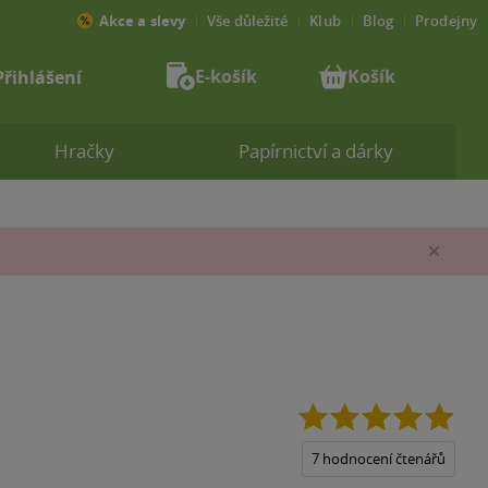
Akce a slevy
Vše důležité
Klub
Blog
Prodejny
E-košík
Košík
Přihlášení
Hračky
Papírnictví a dárky
Zav
4.9
z
5
7 hodnocení čtenářů
hvěz