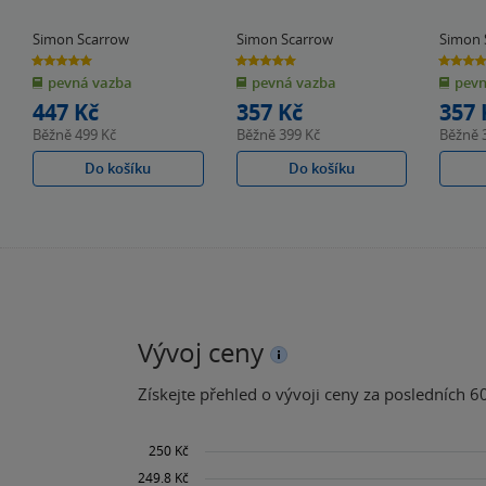
Simon Scarrow
Simon Scarrow
Simon 
Andre
5.0
5.0
4.8
z
z
z
pevná vazba
pevná vazba
pevn
5
5
5
hvězdiček
hvězdiček
hvězdiče
447 Kč
357 Kč
357 
Běžně
499 Kč
Běžně
399 Kč
Běžně
Do košíku
Do košíku
Vývoj ceny
Získejte přehled o vývoji ceny za posledních 60