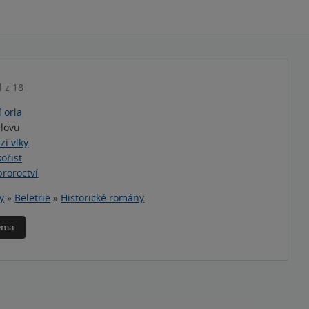
l z 18
í orla
 lovu
zi vlky
ořist
proroctví
y
»
Beletrie
»
Historické romány
téma