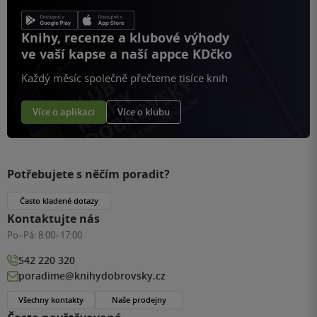
Knihy, recenze a klubové výhody
ve vaší kapse a naší appce KDčko
Každý měsíc společně přečteme tisíce knih
Více o aplikaci
Více o klubu
Potřebujete s něčím poradit?
Často kladené dotazy
Kontaktujte nás
Po–Pá:
8:00–17:00
542 220 320
poradime@knihydobrovsky.cz
Všechny kontakty
Naše prodejny