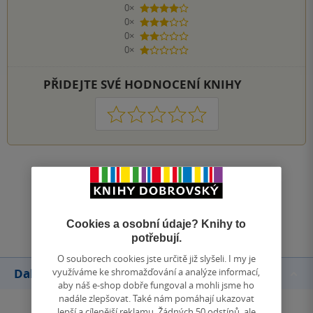
0×
4 hvězdičky
0×
3 hvězdičky
0×
2 hvězdičky
0×
1 hvezdička
PŘIDEJTE SVÉ HODNOCENÍ KNIHY
1
2
3
4
5
Zobrazit všechna hodnocení
Přidat hodnocení
Cookies a osobní údaje? Knihy to
potřebují.
O souborech cookies jste určitě již slyšeli. I my je
využíváme ke shromažďování a analýze informací,
Další knihy autora
aby náš e-shop dobře fungoval a mohli jsme ho
nadále zlepšovat. Také nám pomáhají ukazovat
lepší a cílenější reklamu. Žádných 50 odstínů, ale