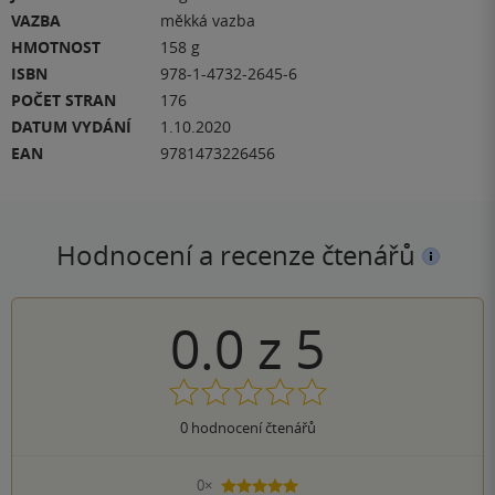
VAZBA
měkká vazba
HMOTNOST
158 g
ISBN
978-1-4732-2645-6
POČET STRAN
176
DATUM VYDÁNÍ
1.10.2020
EAN
9781473226456
Hodnocení a recenze čtenářů
0.0
z
5
0
hodnocení čtenářů
0×
5 hvězdiček