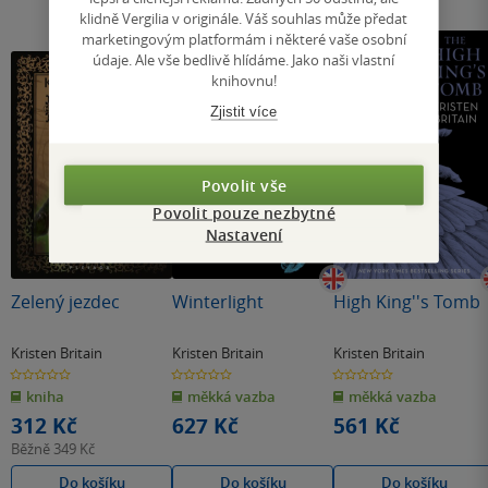
klidně Vergilia v originále. Váš souhlas může předat
marketingovým platformám i některé vaše osobní
údaje. Ale vše bedlivě hlídáme. Jako naši vlastní
knihovnu!
Zjistit více
Povolit vše
Povolit pouze nezbytné
Nastavení
Zelený jezdec
Winterlight
High King''s Tomb
Kristen Britain
Kristen Britain
Kristen Britain
0.0
0.0
0.0
z
z
z
kniha
měkká vazba
měkká vazba
5
5
5
hvězdiček
hvězdiček
hvězdiček
312 Kč
627 Kč
561 Kč
Běžně
349 Kč
Do košíku
Do košíku
Do košíku