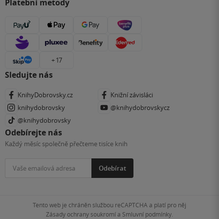
Platební metody
+ 17
Sledujte nás
KnihyDobrovsky.cz
Knižní závisláci
knihydobrovsky
@knihydobrovskycz
@knihydobrovsky
Odebírejte nás
Každý měsíc společně přečteme tisíce knih
Odebírat
Tento web je chráněn službou reCAPTCHA a platí pro něj
Zásady ochrany soukromí
a
Smluvní podmínky
.