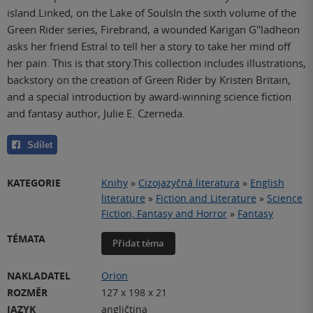
island.Linked, on the Lake of SoulsIn the sixth volume of the
Green Rider series, Firebrand, a wounded Karigan G''ladheon
asks her friend Estral to tell her a story to take her mind off
her pain. This is that story.This collection includes illustrations,
backstory on the creation of Green Rider by Kristen Britain,
and a special introduction by award-winning science fiction
and fantasy author, Julie E. Czerneda.
Sdílet
KATEGORIE
Knihy
»
Cizojazyčná literatura
»
English
literature
»
Fiction and Literature
»
Science
Fiction, Fantasy and Horror
»
Fantasy
TÉMATA
Přidat téma
NAKLADATEL
Orion
ROZMĚR
127 x 198 x 21
JAZYK
angličtina