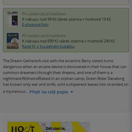
Při zaslání zboží balíčkem
K nákupu nad 99 Kč
dárek zdarma
v hodnotě 19 Kč
E-shopové listy
Při zaslání zboží balíčkem
K nákupu nad 699 Kč
dárek zdarma
v hodnotě 249 Kč
Karel IV. v kouzelném kukátku
The Dream GathererA visit with the eccentric Berry sisters turns
dangerous when an arcane device is discovered in their house that can
summon dreamers through their dreams, and one of them is a
nightmare.WishwindRaised in an orphan camp, Green Rider Danalong
has known only war and strife, until a shipwreck leaves him stranded on
a mysterious…
Přejít na celý popis