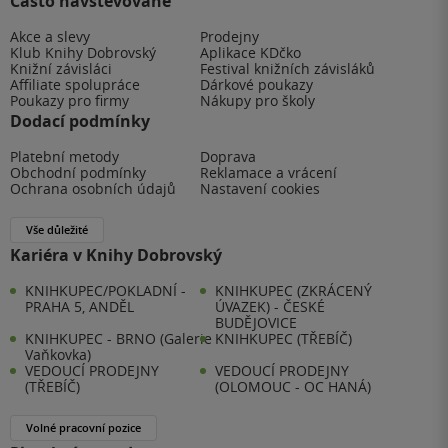
Často navštěvované
Akce a slevy
Prodejny
Klub Knihy Dobrovský
Aplikace KDčko
Knižní závisláci
Festival knižních závisláků
Affiliate spolupráce
Dárkové poukazy
Poukazy pro firmy
Nákupy pro školy
Dodací podmínky
Platební metody
Doprava
Obchodní podmínky
Reklamace a vrácení
Ochrana osobních údajů
Nastavení cookies
Vše důležité
Kariéra v Knihy Dobrovský
KNIHKUPEC/POKLADNÍ -
KNIHKUPEC (ZKRÁCENÝ
PRAHA 5, ANDĚL
ÚVAZEK) - ČESKÉ
BUDĚJOVICE
KNIHKUPEC - BRNO (Galerie
KNIHKUPEC (TŘEBÍČ)
Vaňkovka)
VEDOUCÍ PRODEJNY
VEDOUCÍ PRODEJNY
(TŘEBÍČ)
(OLOMOUC - OC HANÁ)
Volné pracovní pozice