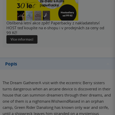
Oblíbená letní akce zpět! Paperbacky z nakladatelství
HOST teď koupíte na e-shopu i v prodejnách za ceny od
99 Kč!
Více informací
Popis
The Dream GathererA visit with the eccentric Berry sisters
turns dangerous when an arcane device is discovered in their
house that can summon dreamers through their dreams, and
one of them is a nightmare.WishwindRaised in an orphan
camp, Green Rider Danalong has known only war and strife,
until a shipwreck leaves him stranded on a mysterious