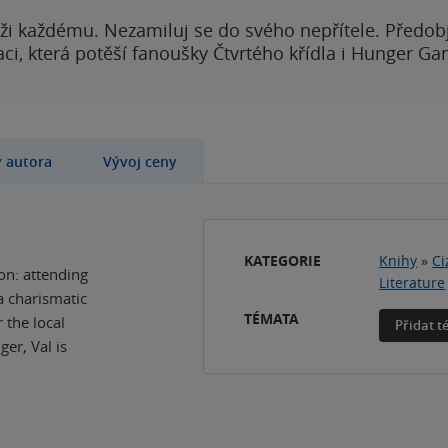
ži každému. Nezamiluj se do svého nepřítele. Předobj
i, která potěší fanoušky Čtvrtého křídla i Hunger Ga
y autora
Vývoj ceny
KATEGORIE
Knihy
»
Ci
on: attending
Literature
a charismatic
TÉMATA
 the local
Přidat 
er, Val is