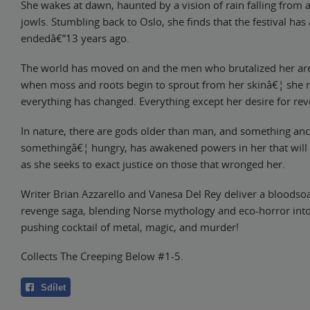
She wakes at dawn, haunted by a vision of rain falling from
jowls. Stumbling back to Oslo, she finds that the festival has
endedâ€”13 years ago.
The world has moved on and the men who brutalized her are
when moss and roots begin to sprout from her skinâ€¦ she re
everything has changed. Everything except her desire for reve
In nature, there are gods older than man, and something anc
somethingâ€¦ hungry, has awakened powers in her that will 
as she seeks to exact justice on those that wronged her.
Writer Brian Azzarello and Vanesa Del Rey deliver a bloodso
revenge saga, blending Norse mythology and eco-horror int
pushing cocktail of metal, magic, and murder!
Collects The Creeping Below #1-5.
Sdílet