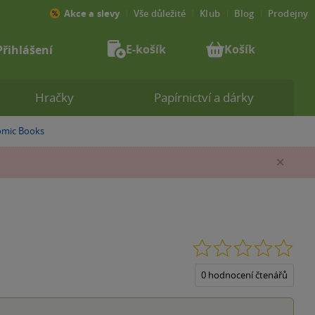
Akce a slevy
Vše důležité
Klub
Blog
Prodejny
E-košík
Košík
Přihlášení
Hračky
Papírnictví a dárky
mic Books
Zav
0.0
z
5
0 hodnocení čtenářů
hvěz