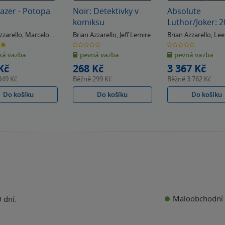
lazer - Potopa
Noir: Detektivky v
Absolute
komiksu
Luthor/Joker: 
Edition
zzarello
,
Marcelo
Brian Azzarello
,
Jeff Lemire
Brian Azzarello
,
Lee
Bermejo
0.0
0.0
z
z
á vazba
pevná vazba
pevná vazba
5
5
k
hvězdiček
hvězdiček
Kč
268 Kč
3 367 Kč
349 Kč
Běžně
299 Kč
Běžně
3 762 Kč
Do košíku
Do košíku
Do košíku
Maloobchodní 
 dní.