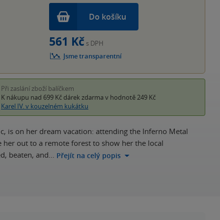
Do košíku
561 Kč
s DPH
Jsme transparentní
Při zaslání zboží balíčkem
K nákupu nad 699 Kč
dárek zdarma
v hodnotě 249 Kč
Karel IV. v kouzelném kukátku
is on her dream vacation: attending the Inferno Metal
her out to a remote forest to show her the local
ed, beaten, and…
Přejít na celý popis