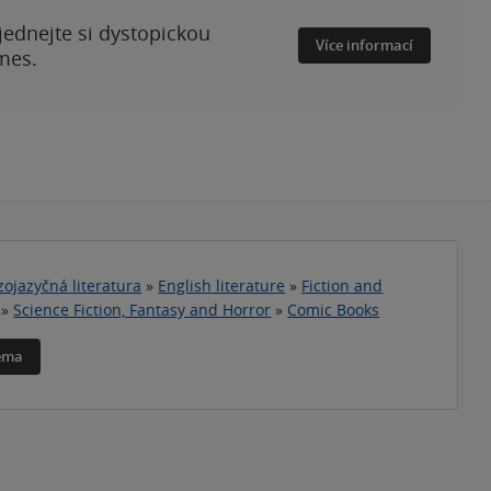
ednejte si dystopickou
Více informací
mes.
zojazyčná literatura
»
English literature
»
Fiction and
»
Science Fiction, Fantasy and Horror
»
Comic Books
téma