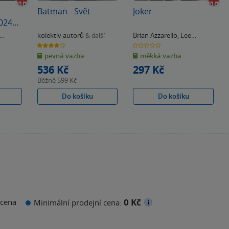
Batman - Svět
Joker
2024
kolektiv autorů
Brian Azzarello
,
Lee
& další
Bermejo
3.8
0.0
z
z
pevná vazba
měkká vazba
5
5
hvězdiček
hvězdiček
536 Kč
297 Kč
Běžně
599 Kč
Do košíku
Do košíku
0 Kč
cena
Minimální prodejní cena: