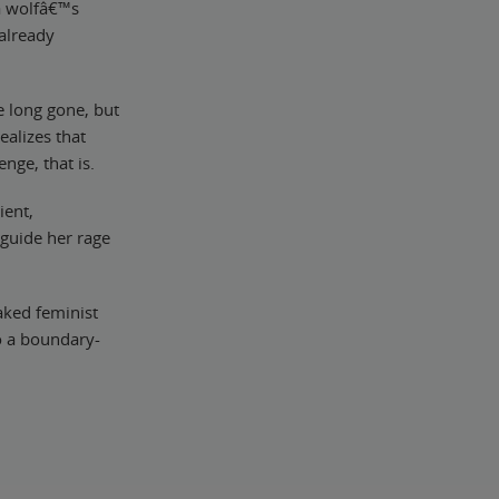
 a wolfâ€™s
 already
 long gone, but
alizes that
nge, that is.
ient,
guide her rage
aked feminist
o a boundary-