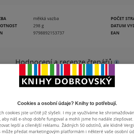
ZBA
měkká vazba
POČET ST
OTNOST
298 g
DATUM VY
BN
9798892153737
EAN
Hodnocení a recenze čtenářů
PŘIDEJTE SVÉ HODNOCENÍ KNIHY
N
Cookies a osobní údaje? Knihy to potřebují.
h cookies jste určitě již slyšeli. I my je využíváme ke shromažďován
, aby náš e-shop dobře fungoval a mohli jsme ho nadále zlepšovat
vat lepší a cílenější reklamu. Žádných 50 odstínů, ale klidně Vergil
s může předat marketingovým platformám i některé vaše osobní úda