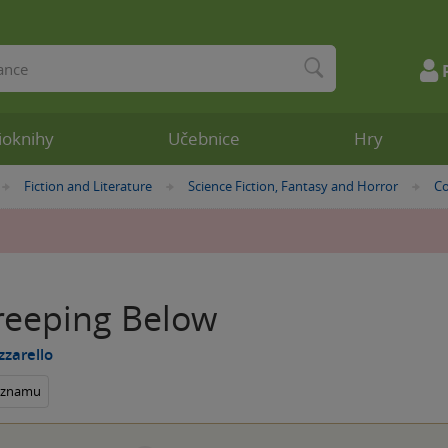
ioknihy
Učebnice
Hry
Fiction and Literature
Science Fiction, Fantasy and Horror
Co
»
»
»
reeping Below
zzarello
seznamu