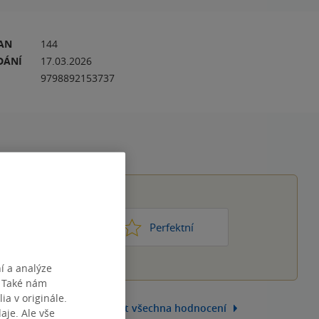
RAN
144
DÁNÍ
17.03.2026
9798892153737
1
2
3
4
5
ic moc
Perfektní
í a analýze
. Také nám
ia v originále.
Zobrazit všechna hodnocení
je. Ale vše