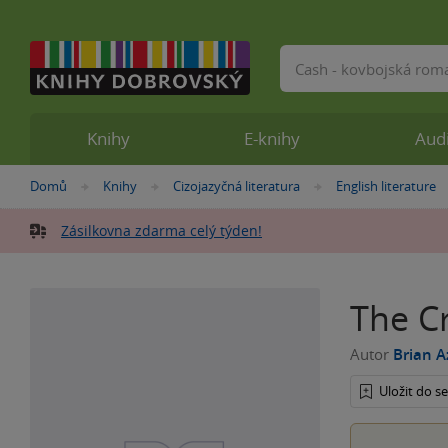
Vyhledávání
Knihy
E-knihy
Aud
Nacházíte
Domů
Knihy
Cizojazyčná literatura
English literature
»
»
»
se
zde:
Zásilkovna zdarma celý týden!
The C
Autor
Brian A
Uložit do 