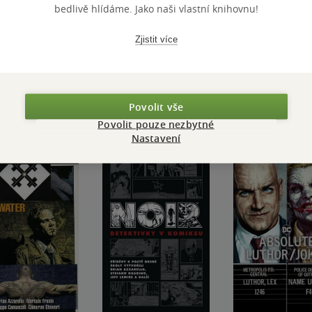
bedlivě hlídáme. Jako naši vlastní knihovnu!
Přidat hodnocení
Zjistit více
Povolit vše
Povolit pouze nezbytné
Nastavení