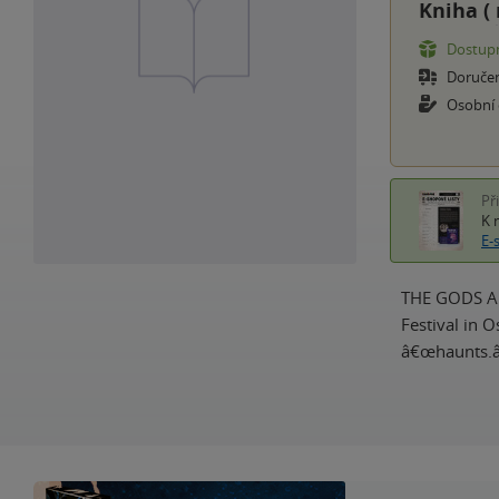
Kniha (
Dostupn
Doruče
Osobní
Př
K 
E-
THE GODS AB
Festival in 
â€œhaunts.â€