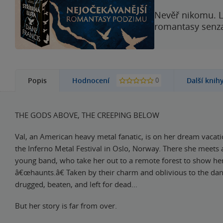
Nevěř nikomu. L
romantasy senzac
0
Popis
Hodnocení
Další knih
THE GODS ABOVE, THE CREEPING BELOW
Val, an American heavy metal fanatic, is on her dream vacati
the Inferno Metal Festival in Oslo, Norway. There she meets 
young band, who take her out to a remote forest to show her
â€œhaunts.â€ Taken by their charm and oblivious to the dang
drugged, beaten, and left for dead...
But her story is far from over.