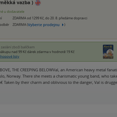
měkká vazba
)
é u dodavatele
ní
ZDARMA od 1299 Kč, do 20. 8. předáme dopravci
Vyberte prodejnu
 odběr
ZDARMA (
)
i zaslání zboží balíčkem
nákupu nad 99 Kč
dárek zdarma
v hodnotě 19 Kč
shopové listy
OVE, THE CREEPING BELOWVal, an American heavy metal fanatic, 
Oslo, Norway. There she meets a charismatic young band, who take 
 Taken by their charm and oblivious to the danger, Val is drugg