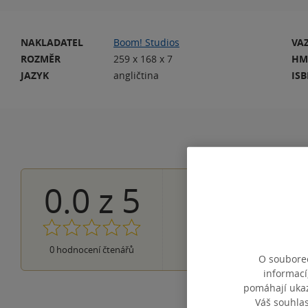
NAKLADATEL
Boom! Studios
VA
ROZMĚR
259 x 168 x 7
HM
JAZYK
angličtina
IS
0.0
z
5
0×
5 hvězdiček
0×
4 hvězdičky
0×
3 hvězdičky
0×
2 hvězdičky
0×
0
hodnocení čtenářů
1 hvezdička
O souborec
informací
pomáhají ukazo
Váš souhla