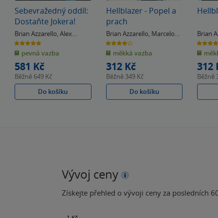
Sebevražedný oddíl:
Hellblazer - Popel a
Hellb
Dostaňte Jokera!
prach
Brian Azzarello
,
Alex
Brian Azzarello
,
Marcelo
Brian A
Maleev
Frusin
Frusin
5.0
4.0
5.0
z
z
z
pevná vazba
měkká vazba
měkk
5
5
5
hvězdiček
hvězdiček
hvězdiče
581 Kč
312 Kč
312 
Běžně
649 Kč
Běžně
349 Kč
Běžně
Do košíku
Do košíku
Vývoj ceny
Získejte přehled o vývoji ceny za posledních 60