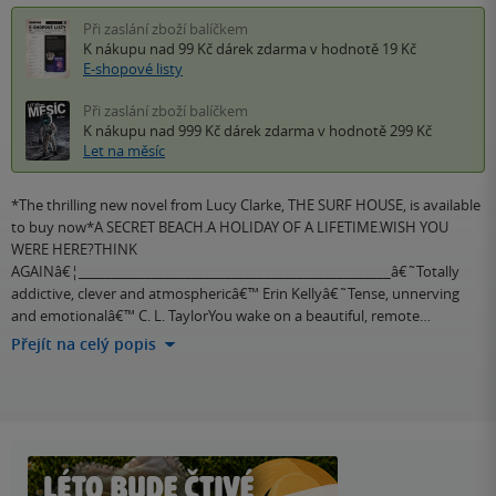
Při zaslání zboží balíčkem
K nákupu nad 99 Kč
dárek zdarma
v hodnotě 19 Kč
E-shopové listy
Při zaslání zboží balíčkem
K nákupu nad 999 Kč
dárek zdarma
v hodnotě 299 Kč
Let na měsíc
*The thrilling new novel from Lucy Clarke, THE SURF HOUSE, is available
to buy now*A SECRET BEACH.A HOLIDAY OF A LIFETIME.WISH YOU
WERE HERE?THINK
AGAINâ€¦_______________________________________________â€˜Totally
addictive, clever and atmosphericâ€™ Erin Kellyâ€˜Tense, unnerving
and emotionalâ€™ C. L. TaylorYou wake on a beautiful, remote…
Přejít na celý popis