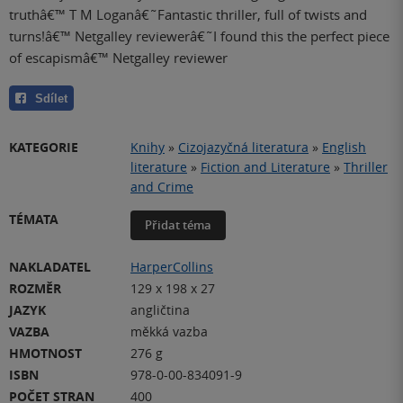
truthâ€™ T M Loganâ€˜Fantastic thriller, full of twists and
turns!â€™ Netgalley reviewerâ€˜I found this the perfect piece
of escapismâ€™ Netgalley reviewer
Sdílet
KATEGORIE
Knihy
»
Cizojazyčná literatura
»
English
literature
»
Fiction and Literature
»
Thriller
and Crime
TÉMATA
Přidat téma
NAKLADATEL
HarperCollins
ROZMĚR
129 x 198 x 27
JAZYK
angličtina
VAZBA
měkká vazba
HMOTNOST
276 g
ISBN
978-0-00-834091-9
POČET STRAN
400