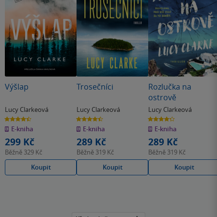
Výšlap
Trosečníci
Rozlučka na
ostrově
Lucy Clarkeová
Lucy Clarkeová
Lucy Clarkeová
4.4
4.5
4.3
z
z
z
E-kniha
E-kniha
E-kniha
5
5
5
hvězdiček
hvězdiček
hvězdiček
299 Kč
289 Kč
289 Kč
Běžně
329 Kč
Běžně
319 Kč
Běžně
319 Kč
Koupit
Koupit
Koupit