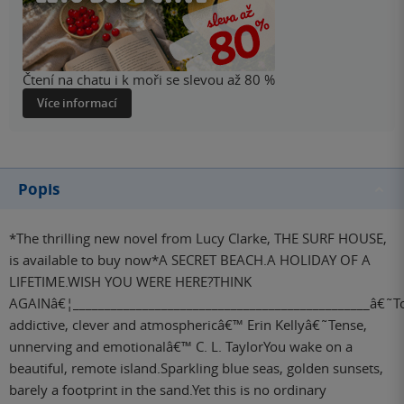
Čtení na chatu i k moři se slevou až 80 %
Více informací
Popis
*The thrilling new novel from Lucy Clarke, THE SURF HOUSE,
is available to buy now*A SECRET BEACH.A HOLIDAY OF A
LIFETIME.WISH YOU WERE HERE?THINK
AGAINâ€¦_______________________________________________â€˜To
addictive, clever and atmosphericâ€™ Erin Kellyâ€˜Tense,
unnerving and emotionalâ€™ C. L. TaylorYou wake on a
beautiful, remote island.Sparkling blue seas, golden sunsets,
barely a footprint in the sand.Yet this is no ordinary