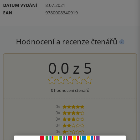
DATUM VYDÁNÍ
8.07.2021
EAN
9780008340919
Hodnocení a recenze čtenářů
0.0
z
5
0
hodnocení čtenářů
0×
5 hvězdiček
0×
4 hvězdičky
0×
3 hvězdičky
0×
2 hvězdičky
0×
1 hvezdička