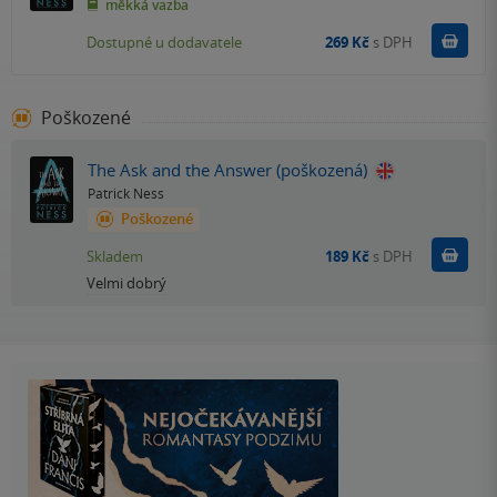
měkká vazba
Do k
Dostupné u dodavatele
269 Kč
s DPH
Poškozené
The Ask and the Answer (poškozená)
Patrick Ness
Poškozené
Do k
Skladem
189 Kč
s DPH
Velmi dobrý