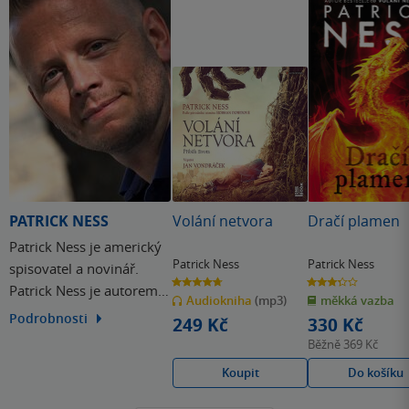
PATRICK NESS
Volání netvora
Dračí plamen
Patrick Ness je americký
Patrick Ness
Patrick Ness
spisovatel a novinář.
4.7
3.3
Patrick Ness je autorem
z
z
Audiokniha
(mp3)
měkká vazba
5
5
hvězdiček
hvězdiček
několika knih jak pro
Podrobnosti
249 Kč
330 Kč
dospělé, tak pro mladé
Běžně
369 Kč
dospělé, mezi něž patří
Koupit
Do košíku
například trilogie Chaos,
Volání netvora a příběh o