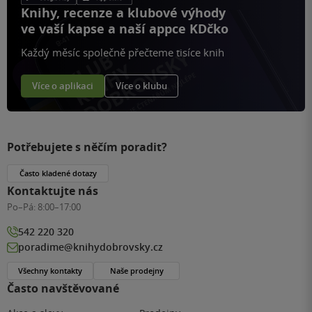
Knihy, recenze a klubové výhody
ve vaší kapse a naší appce KDčko
Každý měsíc společně přečteme tisíce knih
Více o aplikaci
Více o klubu
Potřebujete s něčím poradit?
Často kladené dotazy
Kontaktujte nás
Po–Pá:
8:00–17:00
542 220 320
poradime@knihydobrovsky.cz
Všechny kontakty
Naše prodejny
Často navštěvované