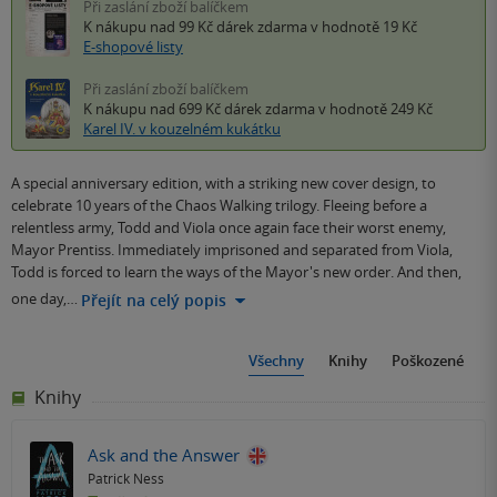
Při zaslání zboží balíčkem
K nákupu nad 99 Kč
dárek zdarma
v hodnotě 19 Kč
E-shopové listy
Při zaslání zboží balíčkem
K nákupu nad 699 Kč
dárek zdarma
v hodnotě 249 Kč
Karel IV. v kouzelném kukátku
A special anniversary edition, with a striking new cover design, to
celebrate 10 years of the Chaos Walking trilogy. Fleeing before a
relentless army, Todd and Viola once again face their worst enemy,
Mayor Prentiss. Immediately imprisoned and separated from Viola,
Todd is forced to learn the ways of the Mayor's new order. And then,
one day,…
Přejít na celý popis
Všechny
Knihy
Poškozené
Knihy
Ask and the Answer
Patrick Ness