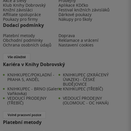
Akce a slevy
Prodejny
Klub Knihy Dobrovský
Aplikace KDčko
Knižní závisláci
Festival knižních závisláků
Affiliate spolupráce
Dárkové poukazy
Poukazy pro firmy
Nákupy pro školy
Dodací podmínky
Platební metody
Doprava
Obchodní podmínky
Reklamace a vrácení
Ochrana osobních údajů
Nastavení cookies
Vše důležité
Kariéra v Knihy Dobrovský
KNIHKUPEC/POKLADNÍ -
KNIHKUPEC (ZKRÁCENÝ
PRAHA 5, ANDĚL
ÚVAZEK) - ČESKÉ
BUDĚJOVICE
KNIHKUPEC - BRNO (Galerie
KNIHKUPEC (TŘEBÍČ)
Vaňkovka)
VEDOUCÍ PRODEJNY
VEDOUCÍ PRODEJNY
(TŘEBÍČ)
(OLOMOUC - OC HANÁ)
Volné pracovní pozice
Platební metody