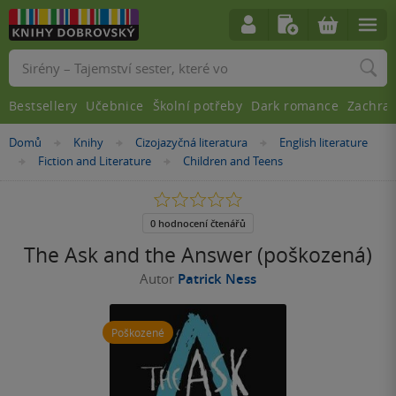
Vyhledávání
Bestsellery
Učebnice
Školní potřeby
Dark romance
Zachra
Nacházíte
Domů
Knihy
Cizojazyčná literatura
English literature
»
»
»
se
Fiction and Literature
Children and Teens
»
»
zde:
0.0
z
5
0 hodnocení čtenářů
hvězdiček
The Ask and the Answer (poškozená)
Autor
Patrick Ness
Poškozené