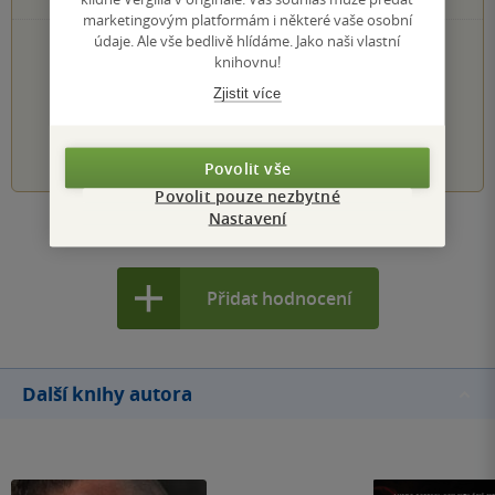
marketingovým platformám i některé vaše osobní
údaje. Ale vše bedlivě hlídáme. Jako naši vlastní
PŘIDEJTE SVÉ HODNOCENÍ KNIHY
knihovnu!
Hodnocení našich knihkupců: 0.0 z 5
Zjistit více
1
2
3
4
5
Povolit vše
Povolit pouze nezbytné
Nastavení
Zobrazit všechna hodnocení
Přidat hodnocení
Další knihy autora