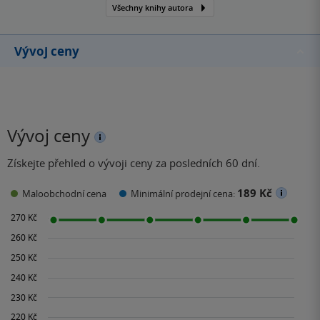
Všechny knihy autora
drakovi, Dračí oči. Patrick
Ness píše také filmové…
Vývoj ceny
Vývoj ceny
Získejte přehled o vývoji ceny za posledních 60 dní.
189 Kč
Maloobchodní cena
Minimální prodejní cena: