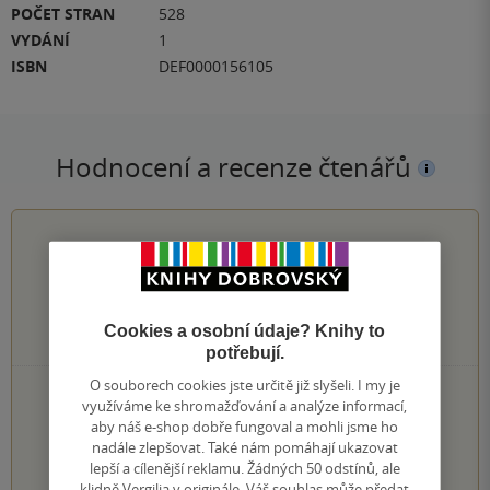
POČET STRAN
528
VYDÁNÍ
1
ISBN
DEF0000156105
Hodnocení a recenze čtenářů
0.0
z
5
Cookies a osobní údaje? Knihy to
0
hodnocení čtenářů
potřebují.
O souborech cookies jste určitě již slyšeli. I my je
0×
5 hvězdiček
využíváme ke shromažďování a analýze informací,
0×
4 hvězdičky
aby náš e-shop dobře fungoval a mohli jsme ho
0×
3 hvězdičky
nadále zlepšovat. Také nám pomáhají ukazovat
0×
2 hvězdičky
lepší a cílenější reklamu. Žádných 50 odstínů, ale
0×
1 hvezdička
klidně Vergilia v originále. Váš souhlas může předat