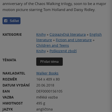
anniversary of the Chaos Walking trilogy, soon to be a major
motion picture starring Tom Holland and Daisy Ridley.
Sdílet
KATEGORIE
Knihy
»
Cizojazyčná literatura
»
English
literature
»
Fiction and Literature
»
Children and Teens
Knihy
»
Poškozené zboží
TÉMATA
Přidat téma
NAKLADATEL
Walker Books
ROZMĚR
164 x 409 x 80
DATUM VYDÁNÍ
20.06.2018
EAN
DEF0000156105
VAZBA
měkká vazba
HMOTNOST
495 g
JAZYK
angličtina