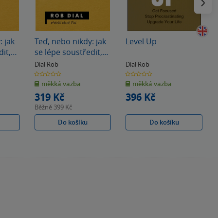
: jak
Teď, nebo nikdy: jak
Level Up
dit,
se lépe soustředit,
dát vale
Dial Rob
Dial Rob
prokrastinaci a
0.0
0.0
z
z
t
zlepšit svůj život
měkká vazba
měkká vazba
5
5
hvězdiček
hvězdiček
319 Kč
396 Kč
Běžně
399 Kč
Do košíku
Do košíku