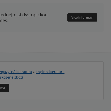
ednejte si dystopickou
Více informací
mes.
zojazyčná literatura
»
English literature
škozené zboží
téma