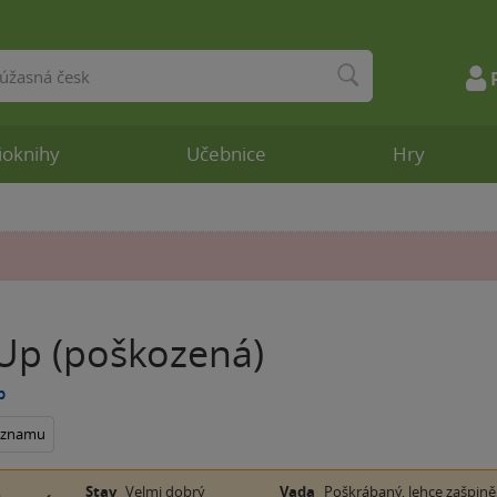
ioknihy
Učebnice
Hry
 Up (poškozená)
b
seznamu
Stav
Velmi dobrý
Vada
Poškrábaný, lehce zašpiněn