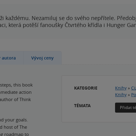
ži každému. Nezamiluj se do svého nepřítele. Předobj
i, která potěší fanoušky Čtvrtého křídla i Hunger Ga
y autora
Vývoj ceny
 steps, this book
KATEGORIE
Knihy
»
Ci
mmediate action
Knihy
»
Po
author of Think
TÉMATA
Přidat 
nd your goals.
 host of The
ng roadmap to