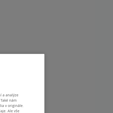
í a analýze
. Také nám
ia v originále.
je. Ale vše