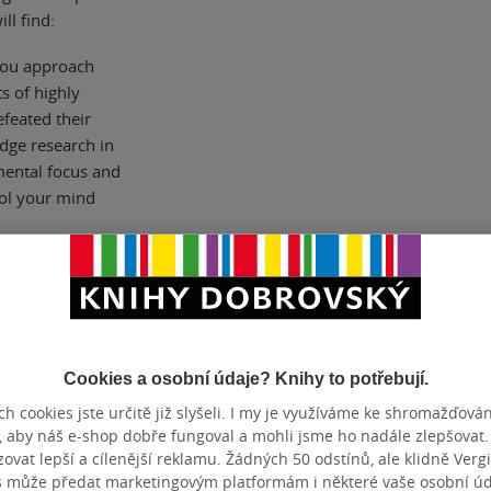
ll find:
you approach
s of highly
efeated their
edge research in
mental focus and
ol your mind
 will learn how
nother self-help
re you are now
y a chaotic
Cookies a osobní údaje? Knihy to potřebují.
vel Up is the
h cookies jste určitě již slyšeli. I my je využíváme ke shromažďován
, aby náš e-shop dobře fungoval a mohli jsme ho nadále zlepšovat
vat lepší a cílenější reklamu. Žádných 50 odstínů, ale klidně Vergil
s může předat marketingovým platformám i některé vaše osobní úda