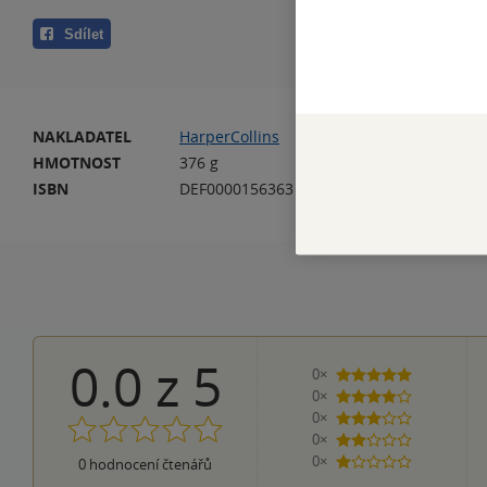
Sdílet
NAKLADATEL
HarperCollins
VA
HMOTNOST
376 g
DA
ISBN
DEF0000156363
EA
0.0
z
5
0×
5 hvězdiček
0×
4 hvězdičky
0×
3 hvězdičky
0×
2 hvězdičky
0×
0
hodnocení čtenářů
1 hvezdička