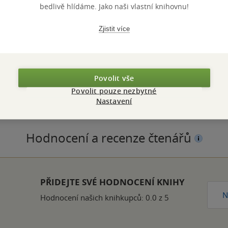
bedlivě hlídáme. Jako naši vlastní knihovnu!
Zjistit více
ZBA
pevná vazba
ROZMĚR
TUM VYDÁNÍ
3.10.2023
JAZYK
Povolit vše
N
DEF0000156363
Povolit pouze nezbytné
Nastavení
Hodnocení a recenze čtenářů
PŘIDEJTE SVÉ HODNOCENÍ KNIHY
N
Hodnocení našich knihkupců: 0.0 z 5