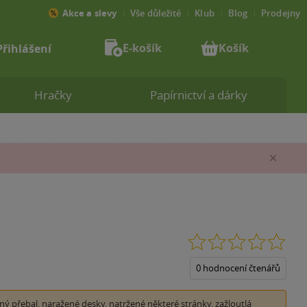
Akce a slevy
Vše důležité
Klub
Blog
Prodejny
E-košík
Košík
Přihlášení
Hračky
Papírnictví a dárky
Zav
0.0
z
5
0 hodnocení čtenářů
hvěz
ý přebal, naražené desky, natržené některé stránky, zažloutlá