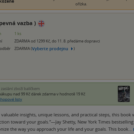
kozené
ořízka.
pevná vazba
)
m
1 ks
ní
ZDARMA od 1299 Kč, do 11. 8. předáme dopravci
Vyberte prodejnu
 odběr
ZDARMA (
)
i zaslání zboží balíčkem
nákupu nad 99 Kč
dárek zdarma
v hodnotě 19 Kč
shopové listy
 valuable insights, unique lessons, and practical steps, this book
tion toward your goals.”—Jay Shetty, New York Times bestselling
ionize the way you approach your life and your goals. This book…