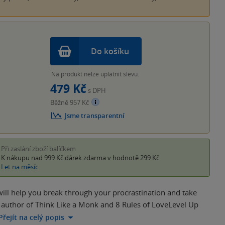
Do košíku
Na produkt nelze uplatnit slevu.
479 Kč
s DPH
Běžně 957 Kč
Jsme transparentní
Při zaslání zboží balíčkem
K nákupu nad 999 Kč
dárek zdarma
v hodnotě 299 Kč
Let na měsíc
 will help you break through your procrastination and take
 author of Think Like a Monk and 8 Rules of LoveLevel Up
Přejít na celý popis