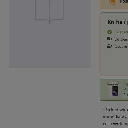
Poš
Kniha (
Sklade
Doruče
Osobní
Př
K 
E-
“Packed with
immediate ac
will revolut