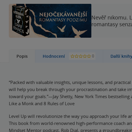
Nevěř nikomu. L
romantasy senzac
0
Popis
Hodnocení
Další knih
“Packed with valuable insights, unique lessons, and practical
will help you break through your procrastination and take i
toward your goals.”—Jay Shetty, New York Times bestselling 
Like a Monk and 8 Rules of Love
Level Up will revolutionize the way you approach your life a
This book from world-renowned high-performance coach and
Mindset Mentor podcast, Rob Dial, presents a groundbreaki