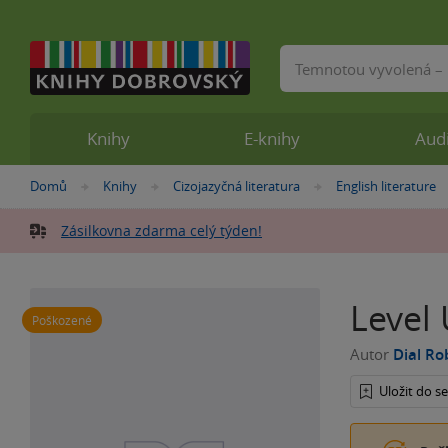
Vyhledávání
Knihy
E-knihy
Aud
Nacházíte
Domů
Knihy
Cizojazyčná literatura
English literature
»
»
»
se
zde:
Zásilkovna zdarma celý týden!
Level
Poškozené
Autor
Dial Ro
Uložit do 