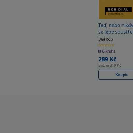
Teď, nebo nikdy
se lépe soustře
dát vale
Dial Rob
prokrastinaci a
0.0
z
zlepšit svůj živo
E-kniha
5
hvězdiček
289 Kč
Běžně
319 Kč
Koupit