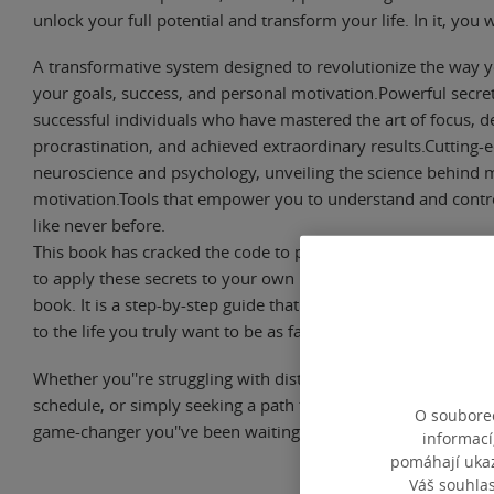
unlock your full potential and transform your life. In it, you wi
A transformative system designed to revolutionize the way 
your goals, success, and personal motivation.Powerful secret
successful individuals who have mastered the art of focus, d
procrastination, and achieved extraordinary results.Cutting-
neuroscience and psychology, unveiling the science behind 
motivation.Tools that empower you to understand and contr
like never before.
This book has cracked the code to peak performance and you
to apply these secrets to your own life. Level Up is not just a
book. It is a step-by-step guide that helps you get from whe
to the life you truly want to be as fast as possible.
Whether you''re struggling with distractions, overwhelmed b
schedule, or simply seeking a path to personal excellence, Le
O souborec
game-changer you''ve been waiting for.
informací
pomáhají ukazo
Váš souhla