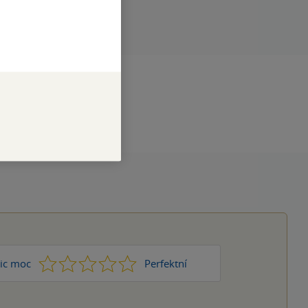
238 x 160 x 23
angličtina
1
2
3
4
5
ic moc
Perfektní