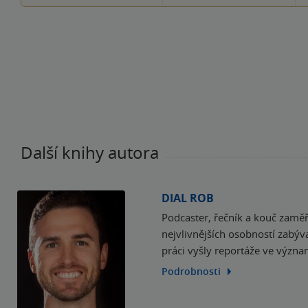
Další knihy autora
DIAL ROB
Podcaster, řečník a kouč zamě
nejvlivnějších osobností zabýv
práci vyšly reportáže ve význ
Podrobnosti