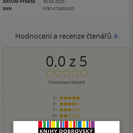
DATUM VYDÁNÍ
30.04.2020
EAN
9781472839220
Hodnocení a recenze čtenářů
0.0
z
5
0
hodnocení čtenářů
0×
5 hvězdiček
0×
4 hvězdičky
0×
3 hvězdičky
0×
2 hvězdičky
0×
1 hvezdička