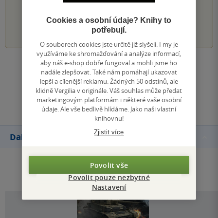
PŘIDEJTE SVÉ HODNOCENÍ KNIHY
Cookies a osobní údaje? Knihy to
1
2
3
4
5
potřebují.
O souborech cookies jste určitě již slyšeli. I my je
využíváme ke shromažďování a analýze informací,
aby náš e-shop dobře fungoval a mohli jsme ho
Zobrazit všechna hodnocení
nadále zlepšovat. Také nám pomáhají ukazovat
lepší a cílenější reklamu. Žádných 50 odstínů, ale
klidně Vergilia v originále. Váš souhlas může předat
Přidat hodnocení
marketingovým platformám i některé vaše osobní
údaje. Ale vše bedlivě hlídáme. Jako naši vlastní
knihovnu!
Zjistit více
Další knihy autora
Povolit vše
Povolit pouze nezbytné
Nastavení