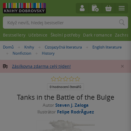
Vyhledávání
Bestsellery
Učebnice
Školní potřeby
Dark romance
Zachra
Nacházíte
Domů
Knihy
Cizojazyčná literatura
English literature
»
»
»
se
Nonfiction
History
»
»
zde:
Zásilkovna zdarma celý týden!
Za
0.0
z
5
0 hodnocení čtenářů
hvězdiček
Tanks in the Battle of the Bulge
Autor
Steven J. Zaloga
Ilustrátor
Felipe RodrÃ­guez