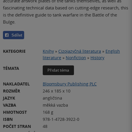
accurate artwork plates of the tanks themselves, as well as
fascinating technical data based on cutting-edge research, this
is the definitive guide to tank warfare in the Battle of the
Bulge.
Sdílet
KATEGORIE
Knihy
»
Cizojazyčná literatura
»
English
literature
»
Nonfiction
»
History
TÉMATA
Přidat téma
NAKLADATEL
Bloomsbury Publishing PLC
ROZMĚR
246 x 185 x 10
JAZYK
angličtina
VAZBA
měkká vazba
HMOTNOST
168 g
ISBN
978-1-4728-3922-0
POČET STRAN
48