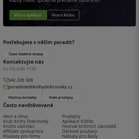
Každý měsíc společně přečteme tisíce knih
Více o aplikaci
Více o klubu
Potřebujete s něčím poradit?
Často kladené dotazy
Kontaktujte nás
Po–Pá:
8:00–17:00
542 220 320
poradime@knihydobrovsky.cz
Všechny kontakty
Naše prodejny
Často navštěvované
Akce a slevy
Prodejny
Klub Knihy Dobrovský
Aplikace KDčko
Knižní závisláci
Festival knižních závisláků
Affiliate spolupráce
Dárkové poukazy
Poukazy pro firmy
Nákupy pro školy