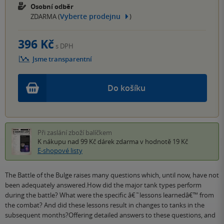
Osobní odběr
Vyberte prodejnu
ZDARMA (
)
396 Kč
s DPH
Jsme transparentní
Do košíku
Při zaslání zboží balíčkem
K nákupu nad 99 Kč
dárek zdarma
v hodnotě 19 Kč
E-shopové listy
The Battle of the Bulge raises many questions which, until now, have not
been adequately answered.How did the major tank types perform
during the battle? What were the specific â€˜lessons learnedâ€™ from
the combat? And did these lessons result in changes to tanks in the
subsequent months?Offering detailed answers to these questions, and