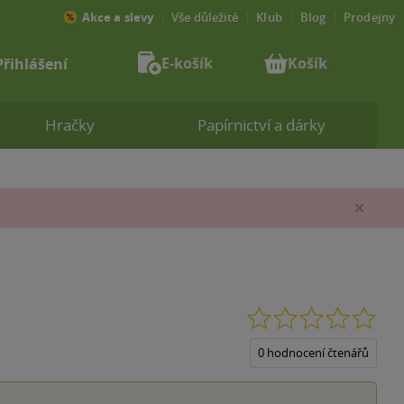
Akce a slevy
Vše důležité
Klub
Blog
Prodejny
E-košík
Košík
Přihlášení
Hračky
Papírnictví a dárky
Zav
0.0
z
5
0 hodnocení čtenářů
hvěz