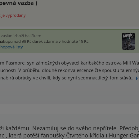
pevná vazba
)
 je vyprodaný.
i zaslání zboží balíčkem
nákupu nad 99 Kč
dárek zdarma
v hodnotě 19 Kč
shopové listy
om Pasmore, syn zámožných obyvatel karibského ostrova Mill Walk
cnosti. V průběhu dlouhé rekonvalescence čte spoustu tajemných
j nabírá obrátky ve chvíli, kdy se nyní sedmnáctiletý Tom stává…
P
ži každému. Nezamiluj se do svého nepřítele. Předobj
i, která potěší fanoušky Čtvrtého křídla i Hunger Ga