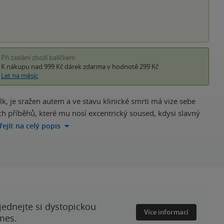
Při zaslání zboží balíčkem
K nákupu nad 999 Kč
dárek zdarma
v hodnotě 299 Kč
Let na měsíc
, je sražen autem a ve stavu klinické smrti má vize sebe
 příběhů, které mu nosí excentrický soused, kdysi slavný
řejít na celý popis
ednejte si dystopickou
Více informací
mes.