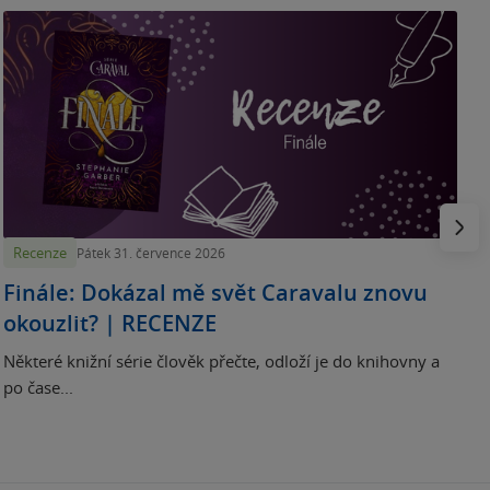
„
p
H
e
Násled
Recenze
Pátek 31. července 2026
Finále: Dokázal mě svět Caravalu znovu
okouzlit? | RECENZE
Některé knižní série člověk přečte, odloží je do knihovny a
po čase...