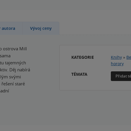
y autora
Vývoj ceny
 ostrova Mill
e sama
KATEGORIE
Knihy
»
Be
stu tajemných
horory
ktiv. Děj nabírá
TÉMATA
Přidat 
edlým svými
řešení staré
sadní