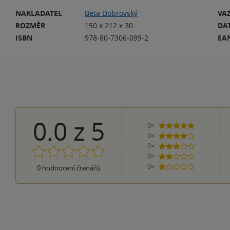
NAKLADATEL
Beta Dobrovský
VA
ROZMĚR
150 x 212 x 30
DA
ISBN
978-80-7306-099-2
EA
0.0
z
5
0×
5 hvězdiček
0×
4 hvězdičky
0×
3 hvězdičky
0×
2 hvězdičky
0×
0
hodnocení čtenářů
1 hvezdička