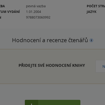
ZBA
pevná vazba
POČET ST
TUM VYDÁNÍ
1.01.2004
JAZYK
N
9788073060992
Hodnocení a recenze čtenářů
PŘIDEJTE SVÉ HODNOCENÍ KNIHY
N