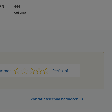
RAN
444
čeština
1
2
3
4
5
ic moc
Perfektní
Zobrazit všechna hodnocení