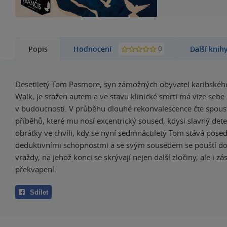
0
Popis
Hodnocení
Další knih
Desetiletý Tom Pasmore, syn zámožných obyvatel karibského
Walk, je sražen autem a ve stavu klinické smrti má vize seb
v budoucnosti. V průběhu dlouhé rekonvalescence čte spou
příběhů, které mu nosí excentrický soused, kdysi slavný dete
obrátky ve chvíli, kdy se nyní sedmnáctiletý Tom stává pos
deduktivními schopnostmi a se svým sousedem se pouští do 
vraždy, na jehož konci se skrývají nejen další zločiny, ale i zá
překvapení.
Sdílet