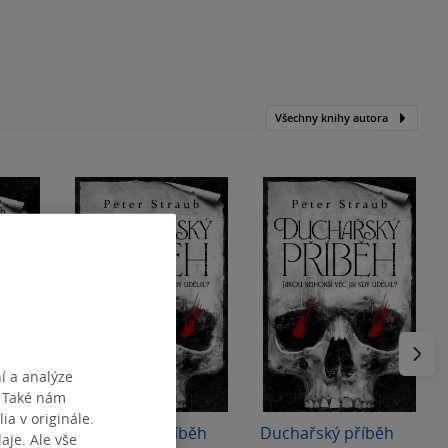
Všechny knihy autora
Následu
í a analýze
Poškozené
. Také nám
ia v originále.
běh
Duchařský příběh
Duchařský příběh
je. Ale vše