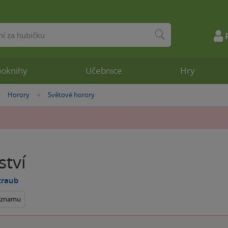
ioknihy
Učebnice
Hry
Horory
Světové horory
»
»
ství
traub
seznamu