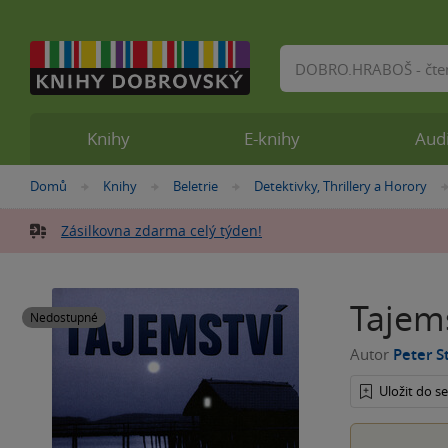
Vyhledávání
Knihy
E-knihy
Aud
Nacházíte
Domů
Knihy
Beletrie
Detektivky, Thrillery a Horory
»
»
»
se
zde:
Zásilkovna zdarma celý týden!
Tajem
Nedostupné
Autor
Peter S
Uložit do 