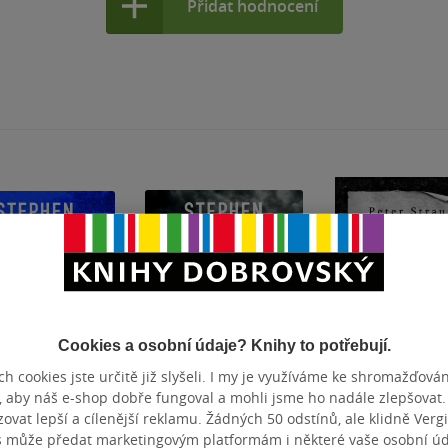
Přidat hodnocení
Cookies a osobní údaje? Knihy to potřebují.
h cookies jste určitě již slyšeli. I my je využíváme ke shromažďován
, aby náš e-shop dobře fungoval a mohli jsme ho nadále zlepšovat
vat lepší a cílenější reklamu. Žádných 50 odstínů, ale klidně Vergil
man
Černý dům
Duchařský pří
s může předat marketingovým platformám i některé vaše osobní úda