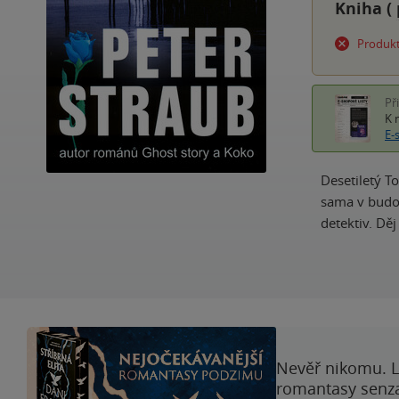
Kniha (
Produkt
Př
K 
E-
Desetiletý T
sama v budou
detektiv. Dě
Nevěř nikomu. L
romantasy senzac