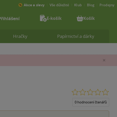
Akce a slevy
Vše důležité
Klub
Blog
Prodejny
E-košík
Košík
Přihlášení
Hračky
Papírnictví a dárky
Zav
0.0
z
5
0 hodnocení čtenářů
hvěz