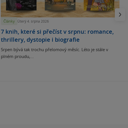
p
Násled
Články
Úterý 4. srpna 2026
7 knih, které si přečíst v srpnu: romance,
thrillery, dystopie i biografie
Srpen bývá tak trochu přelomový měsíc. Léto je stále v
plném proudu,...