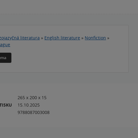
zojazyčná literatura
»
English literature
»
Nonfiction
»
rague
téma
265 x 200 x 15
TISKU
15.10.2025
9788087003008