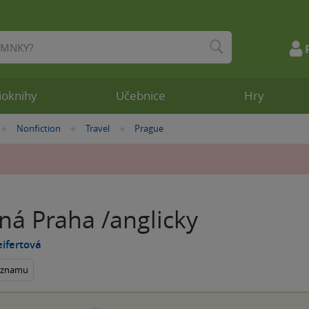
ioknihy
Učebnice
Hry
Nonfiction
Travel
Prague
»
»
»
ná Praha /anglicky
eifertová
seznamu