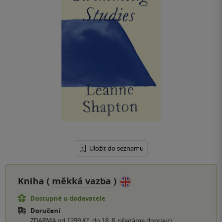
Uložit do seznamu
Kniha (
měkká vazba
)
Dostupné u dodavatele
Doručení
ZDARMA od 1299 Kč, do 18. 8. předáme dopravci