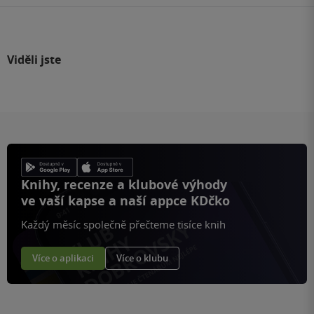
Viděli jste
Knihy, recenze a klubové výhody
ve vaší kapse a naší appce KDčko
Každý měsíc společně přečteme tisíce knih
Více o aplikaci
Více o klubu