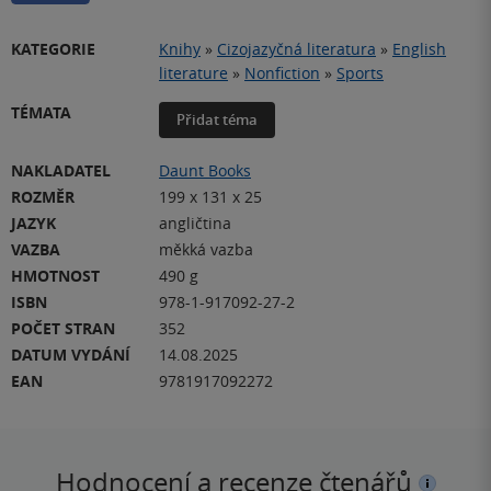
KATEGORIE
Knihy
»
Cizojazyčná literatura
»
English
literature
»
Nonfiction
»
Sports
TÉMATA
Přidat téma
NAKLADATEL
Daunt Books
ROZMĚR
199 x 131 x 25
JAZYK
angličtina
VAZBA
měkká vazba
HMOTNOST
490 g
ISBN
978-1-917092-27-2
POČET STRAN
352
DATUM VYDÁNÍ
14.08.2025
EAN
9781917092272
Hodnocení a recenze čtenářů