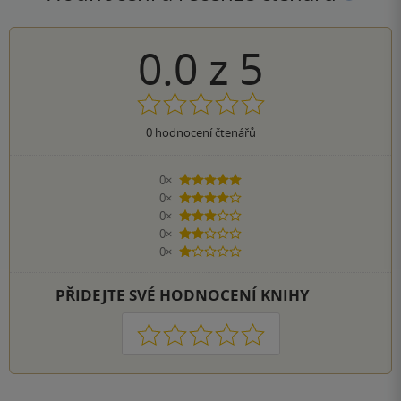
0.0
z
5
0
hodnocení čtenářů
0×
5 hvězdiček
0×
4 hvězdičky
0×
3 hvězdičky
0×
2 hvězdičky
0×
1 hvezdička
PŘIDEJTE SVÉ HODNOCENÍ KNIHY
1
2
3
4
5