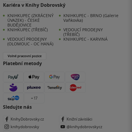
Kariéra v Knihy Dobrovský
KNIHKUPEC (ZKRÁCENÝ
KNIHKUPEC - BRNO (Galerie
ÚVAZEK) - ČESKÉ
Vaňkovka)
BUDĚJOVICE
KNIHKUPEC (TŘEBÍČ)
VEDOUCÍ PRODEJNY
(TŘEBÍČ)
VEDOUCÍ PRODEJNY
KNIHKUPEC - KARVINÁ
(OLOMOUC - OC HANÁ)
Volné pracovní pozice
Platební metody
+ 17
Sledujte nás
KnihyDobrovsky.cz
Knižní závisláci
knihydobrovsky
@knihydobrovskycz