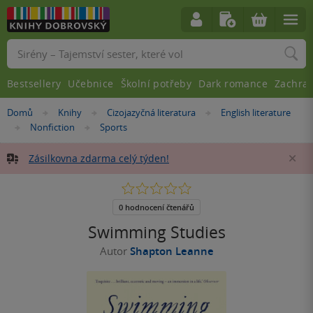
Vyhledávání
Bestsellery
Učebnice
Školní potřeby
Dark romance
Zachra
Nacházíte
Domů
Knihy
Cizojazyčná literatura
English literature
»
»
»
se
Nonfiction
Sports
»
»
zde:
Zásilkovna zdarma celý týden!
Za
0.0
z
5
0 hodnocení čtenářů
hvězdiček
Swimming Studies
Autor
Shapton Leanne