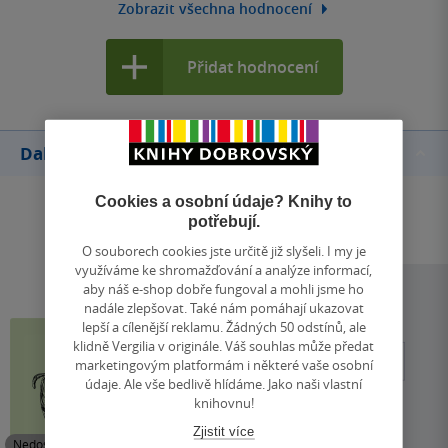
Zobrazit všechna hodnocení
Přidat hodnocení
Další knihy autora
Cookies a osobní údaje? Knihy to
potřebují.
O souborech cookies jste určitě již slyšeli. I my je
využíváme ke shromažďování a analýze informací,
aby náš e-shop dobře fungoval a mohli jsme ho
nadále zlepšovat. Také nám pomáhají ukazovat
lepší a cílenější reklamu. Žádných 50 odstínů, ale
klidně Vergilia v originále. Váš souhlas může předat
marketingovým platformám i některé vaše osobní
údaje. Ale vše bedlivě hlídáme. Jako naši vlastní
knihovnu!
Zjistit více
Nedostupné
Nedostupné
Nedostupné