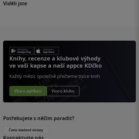
Viděli jste
Knihy, recenze a klubové výhody
ve vaší kapse a naší appce KDčko
Každý měsíc společně přečteme tisíce knih
Více o aplikaci
Více o klubu
Potřebujete s něčím poradit?
Často kladené dotazy
Kontaktujte nás