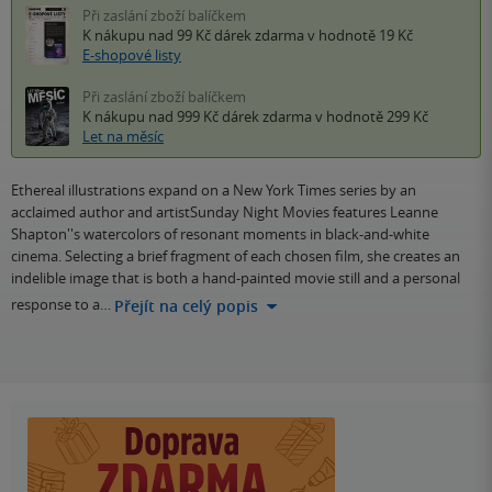
Při zaslání zboží balíčkem
K nákupu nad 99 Kč
dárek zdarma
v hodnotě 19 Kč
E-shopové listy
Při zaslání zboží balíčkem
K nákupu nad 999 Kč
dárek zdarma
v hodnotě 299 Kč
Let na měsíc
Ethereal illustrations expand on a New York Times series by an
acclaimed author and artistSunday Night Movies features Leanne
Shapton''s watercolors of resonant moments in black-and-white
cinema. Selecting a brief fragment of each chosen film, she creates an
indelible image that is both a hand-painted movie still and a personal
response to a…
Přejít na celý popis