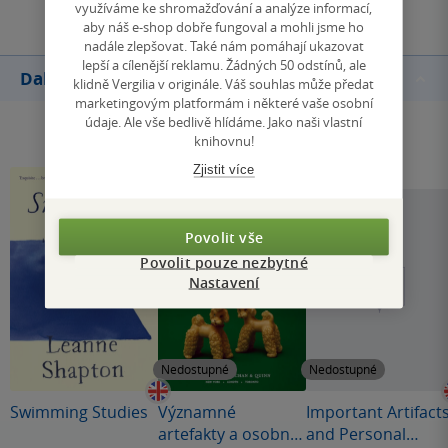
využíváme ke shromažďování a analýze informací,
aby náš e-shop dobře fungoval a mohli jsme ho
nadále zlepšovat. Také nám pomáhají ukazovat
lepší a cílenější reklamu. Žádných 50 odstínů, ale
Další knihy autora
klidně Vergilia v originále. Váš souhlas může předat
marketingovým platformám i některé vaše osobní
údaje. Ale vše bedlivě hlídáme. Jako naši vlastní
knihovnu!
Zjistit více
Povolit vše
Povolit pouze nezbytné
Nastavení
Nedostupné
Nedostupné
Swimming Studies
Významné
Important Artifact
artefakty a osobní
and Personal