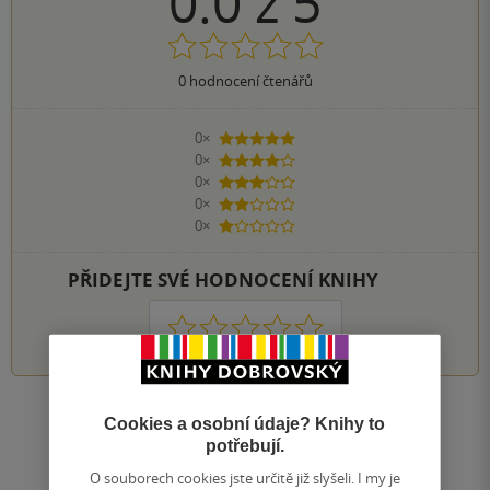
0.0
z
5
0
hodnocení čtenářů
0×
5 hvězdiček
0×
4 hvězdičky
0×
3 hvězdičky
0×
2 hvězdičky
0×
1 hvezdička
PŘIDEJTE SVÉ HODNOCENÍ KNIHY
1
2
3
4
5
Zobrazit všechna hodnocení
Cookies a osobní údaje? Knihy to
potřebují.
O souborech cookies jste určitě již slyšeli. I my je
Přidat hodnocení