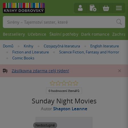
Vyhledávání
Bestsellery
Učebnice
Školní potřeby
Dark romance
Zachra
Nacházíte
Domů
Knihy
Cizojazyčná literatura
English literature
»
»
»
se
Fiction and Literature
Science Fiction, Fantasy and Horror
»
»
zde:
Comic Books
»
Zásilkovna zdarma celý týden!
Za
0.0
z
5
0 hodnocení čtenářů
hvězdiček
Sunday Night Movies
Autor
Shapton Leanne
Nedostupné