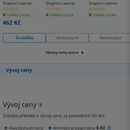
předměty ze zbírky
Property from the
Shapton Leanne
Shapton Leanne
Shapton Leanne
Lenore Doolanové
Collection of
0.0
0.0
0.0
z
z
z
a H. Morrise
Lenore Doolan an
měkká vazba
měkká vazba
měkká vazba
5
5
5
hvězdiček
hvězdiček
hvězdiček
Harold Morris,
462 Kč
Including Books,
Street Fashion, an
Do košíku
Nedostupné
Nedostupné
Jewelry
Všechny knihy autora
Vývoj ceny
Vývoj ceny
Získejte přehled o vývoji ceny za posledních 60 dní.
0 Kč
Maloobchodní cena
Minimální prodejní cena: