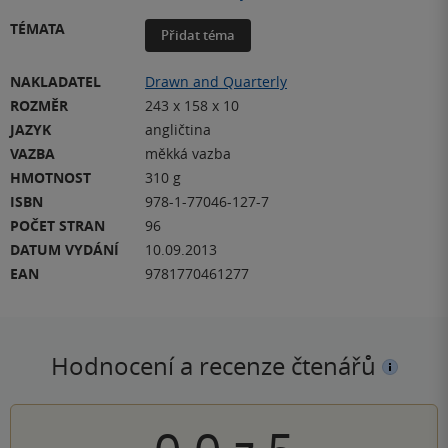
TÉMATA
Přidat téma
NAKLADATEL
Drawn and Quarterly
ROZMĚR
243 x 158 x 10
JAZYK
angličtina
VAZBA
měkká vazba
HMOTNOST
310 g
ISBN
978-1-77046-127-7
POČET STRAN
96
DATUM VYDÁNÍ
10.09.2013
EAN
9781770461277
Hodnocení a recenze čtenářů