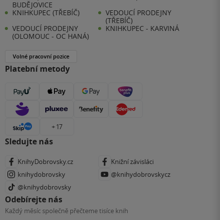
BUDĚJOVICE
KNIHKUPEC (TŘEBÍČ)
VEDOUCÍ PRODEJNY
(TŘEBÍČ)
VEDOUCÍ PRODEJNY
KNIHKUPEC - KARVINÁ
(OLOMOUC - OC HANÁ)
Volné pracovní pozice
Platební metody
+ 17
Sledujte nás
KnihyDobrovsky.cz
Knižní závisláci
knihydobrovsky
@knihydobrovskycz
@knihydobrovsky
Odebírejte nás
Každý měsíc společně přečteme tisíce knih