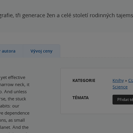
grafie, tři generace žen a celé století rodinných tajem
y autora
Vývoj ceny
yet effective
KATEGORIE
Knihy
»
Ci
narrow neck, it
Science
go. And unless
TÉMATA
se, the stuck
Přidat 
abits: our
ive dependence
ons, as small
lanet. And the