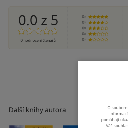
0.0
z
5
0×
5 hvězdiček
0×
4 hvězdičky
0×
3 hvězdičky
0×
2 hvězdičky
0×
0
hodnocení čtenářů
1 hvezdička
O souborec
Další knihy autora
informací
pomáhají ukazo
Váš souhla