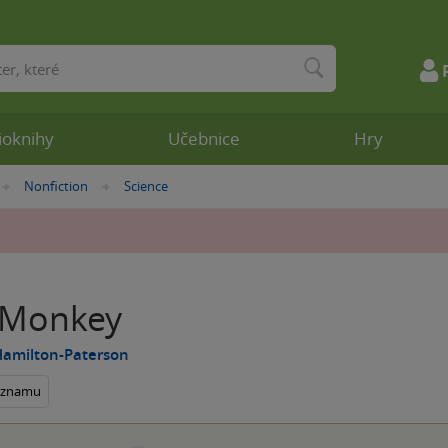
ioknihy
Učebnice
Hry
Nonfiction
Science
»
»
 Monkey
Hamilton-Paterson
seznamu