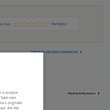
1
2
3
4
5
ic moc
Perfektní
Zobrazit všechna hodnocení
í a analýze
Všechny knihy autora
. Také nám
ia v originále.
je. Ale vše