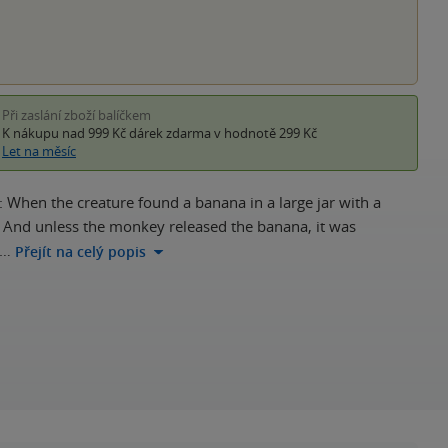
Při zaslání zboží balíčkem
K nákupu nad 999 Kč
dárek zdarma
v hodnotě 299 Kč
Let na měsíc
: When the creature found a banana in a large jar with a
go. And unless the monkey released the banana, it was
s…
Přejít na celý popis