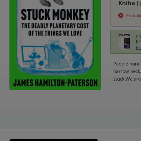
Kniha (
Produkt
Př
K 
E-
People hunti
narrow neck,
stuck.We are