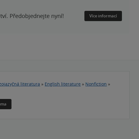
ství. Předobjednejte nyní!
Více informací
zojazyčná literatura
»
English literature
»
Nonfiction
»
téma