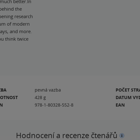
t much better.In
behind the
opening research
trum of modern
idays, and more.
ou think twice
ZBA
pevná vazba
POČET ST
OTNOST
428 g
DATUM VY
BN
978-1-80328-552-8
EAN
Hodnocení a recenze čtenářů