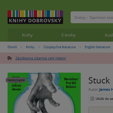
Vyhledávání
Knihy
E-knihy
Aud
Nacházíte
Domů
Knihy
Cizojazyčná literatura
English literature
»
»
»
se
zde:
Zásilkovna zdarma celý týden!
Stuck
Nedostupné
Autor
James 
Uložit do 