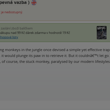
pevná vazba
)
 je nedostupný.
i zaslání zboží balíčkem
nákupu nad 99 Kč
dárek zdarma
v hodnotě 19 Kč
shopové listy
ng monkeys in the jungle once devised a simple yet effective trap
 it would plunge its paw in to retrieve it. But it couldnâ€™t let 
, of course, the stuck monkey, paralysed by our modern lifestyle