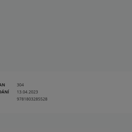
RAN
304
DÁNÍ
13.04.2023
9781803285528