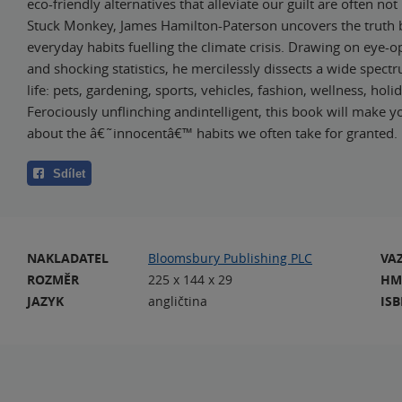
eco-friendly alternatives that alleviate our guilt are often no
Stuck Monkey, James Hamilton-Paterson uncovers the truth 
everyday habits fuelling the climate crisis. Drawing on eye-
and shocking statistics, he mercilessly dissects a wide spec
life: pets, gardening, sports, vehicles, fashion, wellness, hol
Ferociously unflinching andintelligent, this book will make y
about the â€˜innocentâ€™ habits we often take for granted.
Sdílet
NAKLADATEL
Bloomsbury Publishing PLC
VA
ROZMĚR
225 x 144 x 29
HM
JAZYK
angličtina
IS