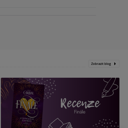
Zobrazit blog
„
p
H
e