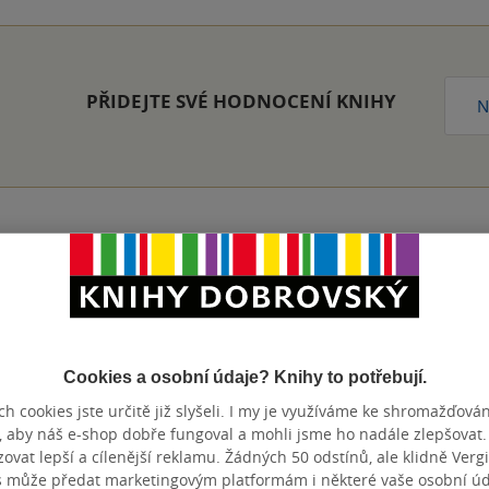
PŘIDEJTE SVÉ HODNOCENÍ KNIHY
N
Přidat hodnocení
Cookies a osobní údaje? Knihy to potřebují.
h cookies jste určitě již slyšeli. I my je využíváme ke shromažďován
, aby náš e-shop dobře fungoval a mohli jsme ho nadále zlepšovat
vat lepší a cílenější reklamu. Žádných 50 odstínů, ale klidně Vergil
s může předat marketingovým platformám i některé vaše osobní úda