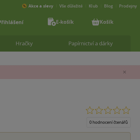
Akce a slevy
Vše důležité
Klub
Blog
Prodejny
E-košík
Košík
Přihlášení
Hračky
Papírnictví a dárky
Zav
0.0
z
5
0 hodnocení čtenářů
hvěz