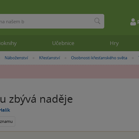
ioknihy
Učebnice
Hry
Náboženství
Křesťanství
Osobnosti křesťanského světa
»
»
»
u zbývá naděje
Halík
seznamu