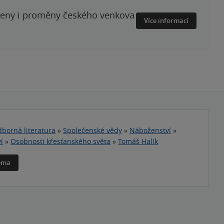
ženy i proměny českého venkova
Více informací
borná literatura
»
Společenské vědy
»
Náboženství
»
í
»
Osobnosti křesťanského světa
»
Tomáš Halík
téma