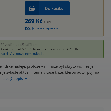
Do košíku
269 Kč
s DPH
Jsme transparentní
Při zaslání zboží balíčkem
K nákupu nad 699 Kč
dárek zdarma
v hodnotě 249 Kč
Karel IV. v kouzelném kukátku
 lidské naděje, protože v ní může být skryto víc, než jen
 je zvláště aktuální téma v čase krize, kterou autor pojímá
t na celý popis