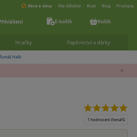
Akce a slevy
Vše důležité
Klub
Blog
Prodejny
E-košík
Košík
Přihlášení
Hračky
Papírnictví a dárky
Tomáš Halík
»
Zav
5.0
z
5
1 hodnocení čtenářů
hvěz