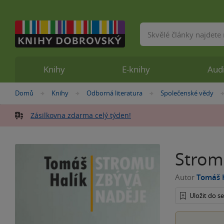
Vyhledávání
Knihy
E-knihy
Aud
Nacházíte
Domů
Knihy
Odborná literatura
Společenské vědy
»
»
»
se
zde:
Zásilkovna zdarma celý týden!
Strom
Autor
Tomáš 
Uložit do 