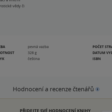
stické vědy či
ZBA
pevná vazba
POČET ST
OTNOST
328 g
DATUM VY
ZYK
čeština
ISBN
Hodnocení a recenze čtenářů
PŘIDEJTE SVÉ HODNOCENÍ KNIHY