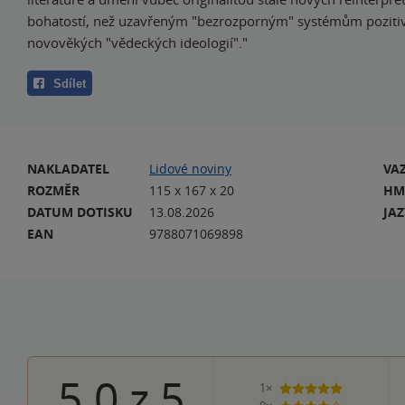
bohatostí, než uzavřeným "bezrozporným" systémům pozitivi
novověkých "vědeckých ideologií"."
Sdílet
NAKLADATEL
Lidové noviny
VA
ROZMĚR
115 x 167 x 20
HM
DATUM DOTISKU
13.08.2026
JA
EAN
9788071069898
5.0
z
5
1×
5 hvězdiček