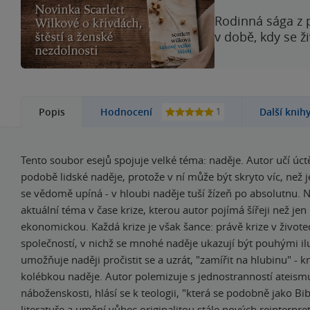
Rodinná sága z 
v době, kdy se ž
1
Popis
Hodnocení
Další knih
Tento soubor esejů spojuje velké téma: naděje. Autor učí úct
podobě lidské naděje, protože v ní může být skryto víc, než j
se vědomě upíná - v hloubi naděje tuší žízeň po absolutnu. N
aktuální téma v čase krize, kterou autor pojímá šířeji než jen 
ekonomickou. Každá krize je však šance: právě krize v životec
společností, v nichž se mnohé naděje ukazují být pouhými il
umožňuje naději pročistit se a uzrát, "zamířit na hlubinu" - kr
kolébkou naděje. Autor polemizuje s jednostranností ateism
náboženskosti, hlásí se k teologii, "která se podobně jako Bi
literatuře a umění vůbec originalitou stále nových reinterpret