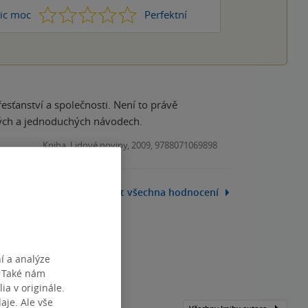
1
2
3
4
5
ic moc
Perfektní
řesťanství a společnosti. Není to právě
ových a jednoduchých návodech.
Kniha, Lidové noviny, 2009, 9788071069898
Zobrazit všechna hodnocení
í a analýze
. Také nám
ia v originále.
je. Ale vše