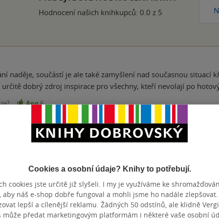
N
Hodnocení našich knihkupců: 0.0 z 5
ání naděje, součástí je ale také zamyšlení nad současnou situací k
e určitě dobrý zdroj inspirace pro všechny, kteří nevolají po hot
nze?
Ano
6
Přidat hodnocení
Cookies a osobní údaje? Knihy to potřebují.
h cookies jste určitě již slyšeli. I my je využíváme ke shromažďován
, aby náš e-shop dobře fungoval a mohli jsme ho nadále zlepšovat
vat lepší a cílenější reklamu. Žádných 50 odstínů, ale klidně Vergil
s může předat marketingovým platformám i některé vaše osobní úda