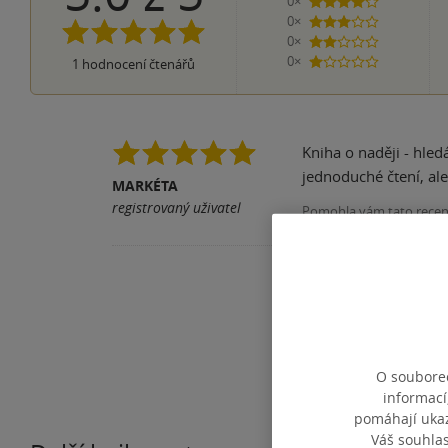
0×
4 hvězdičky
0×
3 hvězdičky
0×
2 hvězdičky
0×
1
hodnocení čtenářů
1 hvezdička
Kniha o naději - hled
jednoduché čtení, al
MARKÉTA
registrovaný uživatel
Pomohla vám tato rece
O souborec
informací
pomáhají ukazo
Váš souhla