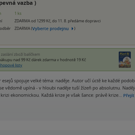
pevná vazba
)
m
1 ks
ní
ZDARMA od 1299 Kč, do 11. 8. předáme dopravci
Vyberte prodejnu
 odběr
ZDARMA (
)
i zaslání zboží balíčkem
nákupu nad 99 Kč
dárek zdarma
v hodnotě 19 Kč
shopové listy
 esejů spojuje velké téma: naděje. Autor učí úctě ke každé podobě
 se vědomě upíná - v hloubi naděje tuší žízeň po absolutnu. Naděje
n krizi ekonomickou. Každá krize je však šance: právě krize…
Přejí