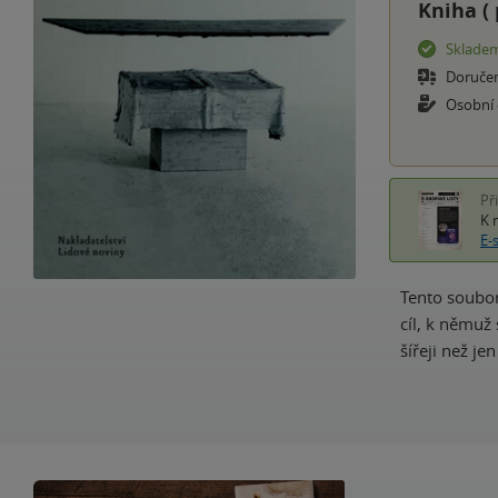
Kniha (
Sklade
Doruče
Osobní
Př
K 
E-
Tento soubor
cíl, k němuž
šířeji než je