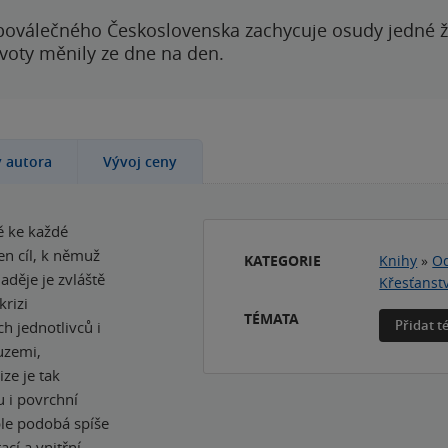
poválečného Československa zachycuje osudy jedné 
ivoty měnily ze dne na den.
y autora
Vývoj ceny
ě ke každé
en cíl, k němuž
KATEGORIE
Knihy
»
Od
aděje je zvláště
Křesťanstv
krizi
TÉMATA
Přidat 
h jednotlivců i
uzemi,
ize je tak
u i povrchní
ble podobá spíše
ací a vnitřní