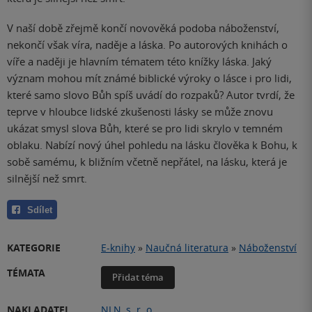
V naší době zřejmě končí novověká podoba náboženství,
nekončí však víra, naděje a láska. Po autorových knihách o
víře a naději je hlavním tématem této knížky láska. Jaký
význam mohou mít známé biblické výroky o lásce i pro lidi,
které samo slovo Bůh spíš uvádí do rozpaků? Autor tvrdí, že
teprve v hloubce lidské zkušenosti lásky se může znovu
ukázat smysl slova Bůh, které se pro lidi skrylo v temném
oblaku. Nabízí nový úhel pohledu na lásku člověka k Bohu, k
sobě samému, k bližním včetně nepřátel, na lásku, která je
silnější než smrt.
Sdílet
KATEGORIE
E-knihy
»
Naučná literatura
»
Náboženství
TÉMATA
Přidat téma
NAKLADATEL
NLN
,
s. r. o.