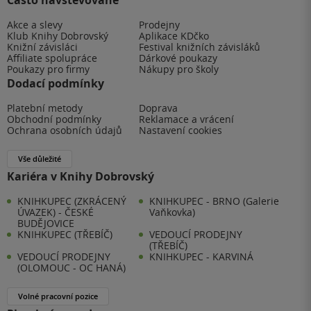
Akce a slevy
Prodejny
Klub Knihy Dobrovský
Aplikace KDčko
Knižní závisláci
Festival knižních závisláků
Affiliate spolupráce
Dárkové poukazy
Poukazy pro firmy
Nákupy pro školy
Dodací podmínky
Platební metody
Doprava
Obchodní podmínky
Reklamace a vrácení
Ochrana osobních údajů
Nastavení cookies
Vše důležité
Kariéra v Knihy Dobrovský
KNIHKUPEC (ZKRÁCENÝ
KNIHKUPEC - BRNO (Galerie
ÚVAZEK) - ČESKÉ
Vaňkovka)
BUDĚJOVICE
KNIHKUPEC (TŘEBÍČ)
VEDOUCÍ PRODEJNY
(TŘEBÍČ)
VEDOUCÍ PRODEJNY
KNIHKUPEC - KARVINÁ
(OLOMOUC - OC HANÁ)
Volné pracovní pozice