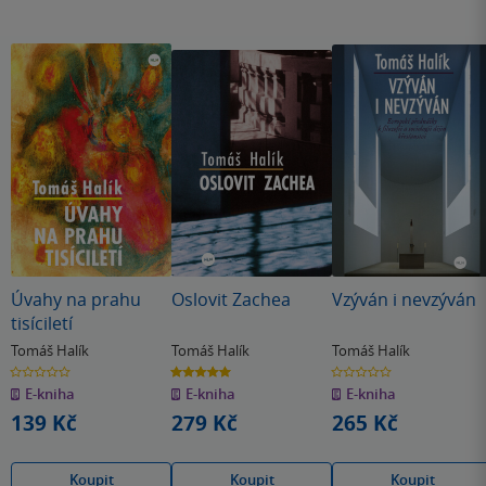
Úvahy na prahu
Oslovit Zachea
Vzýván i nevzýván
tisíciletí
Tomáš Halík
Tomáš Halík
Tomáš Halík
0.0
5.0
0.0
z
z
z
E-kniha
E-kniha
E-kniha
5
5
5
hvězdiček
hvězdiček
hvězdiček
139 Kč
279 Kč
265 Kč
Koupit
Koupit
Koupit