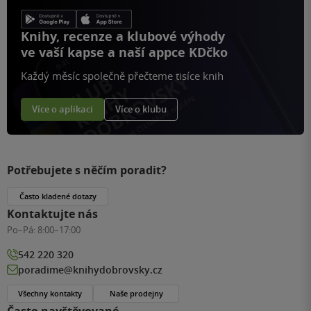
Knihy, recenze a klubové výhody
ve vaší kapse a naší appce KDčko
Každý měsíc společně přečteme tisíce knih
Více o aplikaci
Více o klubu
Potřebujete s něčím poradit?
Často kladené dotazy
Kontaktujte nás
Po–Pá:
8:00–17:00
542 220 320
poradime@knihydobrovsky.cz
Všechny kontakty
Naše prodejny
Často navštěvované