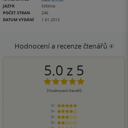
JAZYK
čeština
POČET STRAN
246
DATUM VYDÁNÍ
1.01.2012
Hodnocení a recenze čtenářů
5.0
z
5
3
hodnocení čtenářů
3×
5 hvězdiček
0×
4 hvězdičky
0×
3 hvězdičky
0×
2 hvězdičky