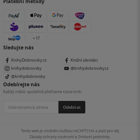
Platební metody
+ 17
Sledujte nás
KnihyDobrovsky.cz
Knižní závisláci
knihydobrovsky
@knihydobrovskycz
@knihydobrovsky
Odebírejte nás
Každý měsíc společně přečteme tisíce knih
Odebírat
Tento web je chráněn službou reCAPTCHA a platí pro něj
Zásady ochrany soukromí
a
Smluvní podmínky
.