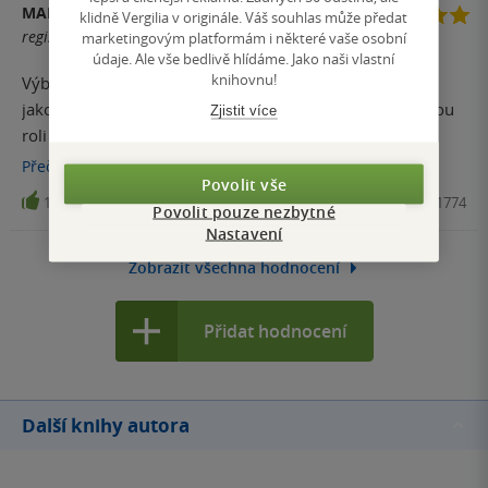
MARKÉTA
klidně Vergilia v originále. Váš souhlas může předat
registrovaný uživatel
marketingovým platformám i některé vaše osobní
údaje. Ale vše bedlivě hlídáme. Jako naši vlastní
knihovnu!
Výborná kniha, jejímž hlavním tématem je láska. Láska
jako jedna ze ctností. Jaké je evangelijní pojetí lásky, jakou
Zjistit více
roli hraje v životě běžného člověka, ve vztahu k
bližnímu...milovat znamená říct ano životu...s láskou
Přečíst
více
Povolit vše
souvisí odpuštění.
11
Kniha, Lidové noviny, 2012, 9788074221774
Povolit pouze nezbytné
Nastavení
Zobrazit všechna hodnocení
Přidat hodnocení
Další knihy autora