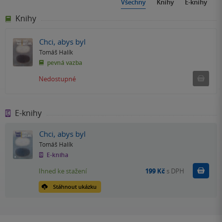
Všechny
Knihy
E-knihy
Knihy
Chci, abys byl
Tomáš Halík
pevná vazba
Ned
Nedostupné
E-knihy
Chci, abys byl
Tomáš Halík
E-kniha
Koupit
Ihned ke stažení
199 Kč
s DPH
Stáhnout ukázku