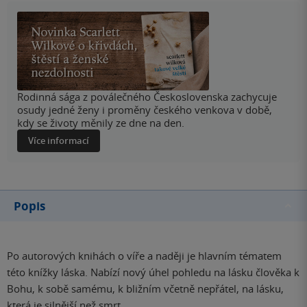
Rodinná sága z poválečného Československa zachycuje
osudy jedné ženy i proměny českého venkova v době,
kdy se životy měnily ze dne na den.
Více informací
Popis
Po autorových knihách o víře a naději je hlavním tématem
této knížky láska. Nabízí nový úhel pohledu na lásku člověka k
Bohu, k sobě samému, k bližním včetně nepřátel, na lásku,
která je silnější než smrt.