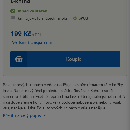
E-kniha
Ihned ke stažení
Kniha je ve formátech
mobi
ePUB
199 Kč
s DPH
Jsme transparentní
Koupit
Po autorových knihách o víře a naději je hlavním tématem této knížky
láska. Nabízí nový úhel pohledu na lásku člověka k Bohu, k sobě
samému, k bližním včetně nepřátel, na lásku, která je silnější než smrt. V
naší době zřejmě končí novověká podoba náboženství, nekončí však
víra, naděje a láska. Po autorových knihách o víře a naději je…
Přejít na celý popis