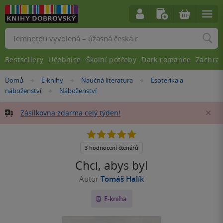
Vyhledávání
Bestsellery
Učebnice
Školní potřeby
Dark romance
Zachra
Nacházíte
Domů
E-knihy
Naučná literatura
Esoterika a
»
»
»
se
náboženství
Náboženství
»
zde:
Zásilkovna zdarma celý týden!
Za
5.0
z
5
3 hodnocení čtenářů
hvězdiček
Chci, abys byl
Autor
Tomáš Halík
E-kniha