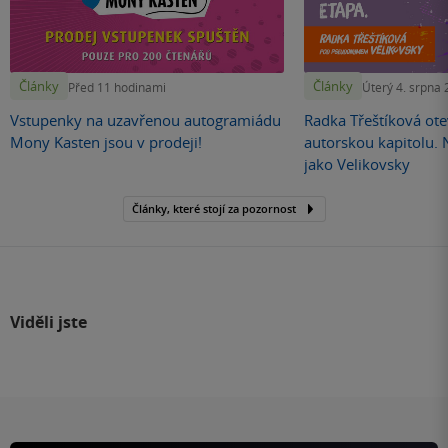
Články
Články
Před 11 hodinami
Úterý 4. srpna
Vstupenky na uzavřenou autogramiádu
Radka Třeštíková otev
Mony Kasten jsou v prodeji!
autorskou kapitolu.
jako Velikovsky
Články, které stojí za pozornost
Viděli jste