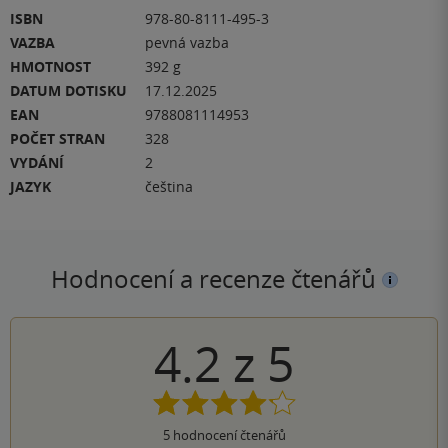
ISBN
978-80-8111-495-3
VAZBA
pevná vazba
HMOTNOST
392 g
DATUM DOTISKU
17.12.2025
EAN
9788081114953
POČET STRAN
328
VYDÁNÍ
2
JAZYK
čeština
Hodnocení a recenze čtenářů
4.2
z
5
5
hodnocení čtenářů