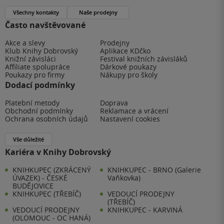
Všechny kontakty
Naše prodejny
Často navštěvované
Akce a slevy
Prodejny
Klub Knihy Dobrovský
Aplikace KDčko
Knižní závisláci
Festival knižních závisláků
Affiliate spolupráce
Dárkové poukazy
Poukazy pro firmy
Nákupy pro školy
Dodací podmínky
Platební metody
Doprava
Obchodní podmínky
Reklamace a vrácení
Ochrana osobních údajů
Nastavení cookies
Vše důležité
Kariéra v Knihy Dobrovský
KNIHKUPEC (ZKRÁCENÝ
KNIHKUPEC - BRNO (Galerie
ÚVAZEK) - ČESKÉ
Vaňkovka)
BUDĚJOVICE
KNIHKUPEC (TŘEBÍČ)
VEDOUCÍ PRODEJNY
(TŘEBÍČ)
VEDOUCÍ PRODEJNY
KNIHKUPEC - KARVINÁ
(OLOMOUC - OC HANÁ)