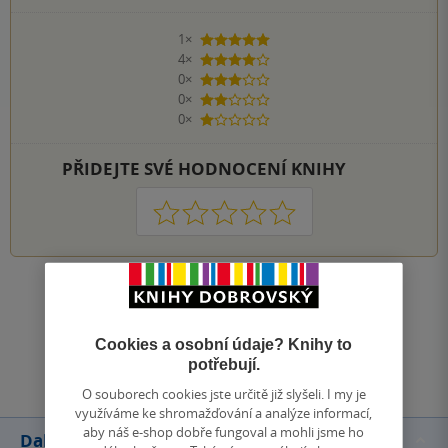
1×
5 hvězdiček
4×
4 hvězdičky
0×
3 hvězdičky
0×
2 hvězdičky
0×
1 hvezdička
PŘIDEJTE SVÉ HODNOCENÍ KNIHY
1
2
3
4
5
Zobrazit všechna hodnocení
Cookies a osobní údaje? Knihy to
Přidat hodnocení
potřebují.
O souborech cookies jste určitě již slyšeli. I my je
využíváme ke shromažďování a analýze informací,
aby náš e-shop dobře fungoval a mohli jsme ho
Další knihy autora