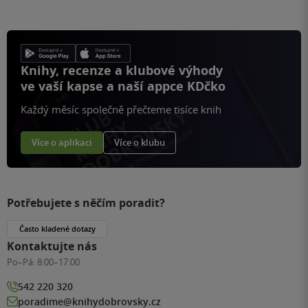
Knihy, recenze a klubové výhody
ve vaší kapse a naší appce KDčko
Každý měsíc společně přečteme tisíce knih
Více o aplikaci
Více o klubu
Potřebujete s něčím poradit?
Často kladené dotazy
Kontaktujte nás
Po–Pá:
8:00–17:00
542 220 320
poradime@knihydobrovsky.cz