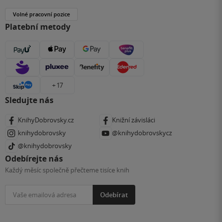
Volné pracovní pozice
Platební metody
+ 17
Sledujte nás
KnihyDobrovsky.cz
Knižní závisláci
knihydobrovsky
@knihydobrovskycz
@knihydobrovsky
Odebírejte nás
Každý měsíc společně přečteme tisíce knih
Odebírat