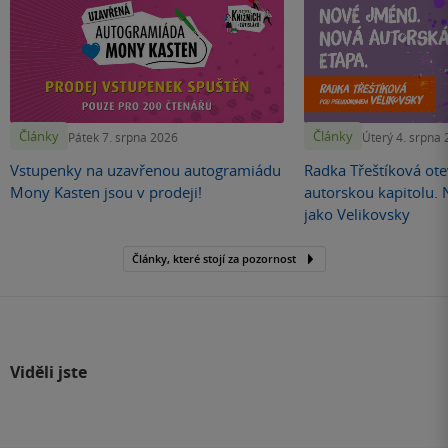
Články
Články
Pátek 7. srpna 2026
Úterý 4. srpna
Vstupenky na uzavřenou autogramiádu
Radka Třeštíková otev
Mony Kasten jsou v prodeji!
autorskou kapitolu.
jako Velikovsky
Články, které stojí za pozornost
Viděli jste