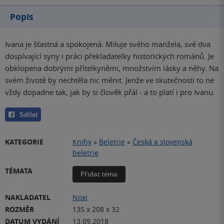
Popis
Ivana je šťastná a spokojená. Miluje svého manžela, své dva
dospívající syny i práci překladatelky historických románů. Je
obklopena dobrými přítelkyněmi, množstvím lásky a něhy. Na
svém životě by nechtěla nic měnit. Jenže ve skutečnosti to ne
vždy dopadne tak, jak by si člověk přál - a to platí i pro Ivanu.
Sdílet
KATEGORIE
Knihy
»
Beletrie
»
Česká a slovenská
beletrie
TÉMATA
Přidat téma
NAKLADATEL
Noxi
ROZMĚR
135 x 208 x 32
DATUM VYDÁNÍ
13.09.2018