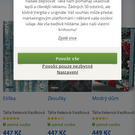
nadále zlepšovat. Také nám pomáhají ukazovat
lepší a cílenější reklamu. Žádných 50 odstínů, ale
klidně Vergilia v originále. Váš souhlas může předat
marketingovým platformám i některé vaše osobní
údaje. Ale vše bedlivě hlídáme. Jako naši vlastní
knihovnu!
Zjistit více
Povolit vše
Povolit pouze nezbytné
Nastavení
Eliška
Zkoušky
Modrý dům
Táňa Keleová-Vasilková
Táňa Keleová-Vasilková
Táňa Keleová-Vasilková
4.8
3.3
4.3
z
z
z
pevná vazba
pevná vazba
pevná vazba
5
5
5
hvězdiček
hvězdiček
hvězdiček
447 Kč
447 Kč
449 Kč