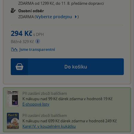
ZDARMA od 1299 Kč, do 11. 8. předáme dopravci
Osobní odběr
Vyberte prodejnu
ZDARMA (
)
294 Kč
s DPH
Běžně 329 Kč
Jsme transparentní
Do košíku
Při zaslání zboží balíčkem
K nákupu nad 99 Kč
dárek zdarma
v hodnotě 19 Kč
E-shopové listy
Při zaslání zboží balíčkem
K nákupu nad 699 Kč
dárek zdarma
v hodnotě 249 Kč
Karel IV. v kouzelném kukátku