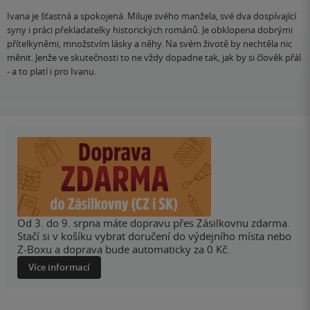
Ivana je šťastná a spokojená. Miluje svého manžela, své dva dospívající
syny i práci překladatelky historických románů. Je obklopena dobrými
přítelkyněmi, množstvím lásky a něhy. Na svém životě by nechtěla nic
měnit. Jenže ve skutečnosti to ne vždy dopadne tak, jak by si člověk přál
- a to platí i pro Ivanu.
Od 3. do 9. srpna máte dopravu přes Zásilkovnu zdarma.
Stačí si v košíku vybrat doručení do výdejního místa nebo
Z-Boxu a doprava bude automaticky za 0 Kč.
Více informací