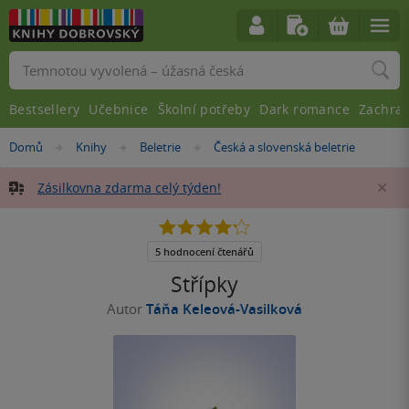
Vyhledávání
Bestsellery
Učebnice
Školní potřeby
Dark romance
Zachra
Nacházíte
Domů
Knihy
Beletrie
Česká a slovenská beletrie
»
»
»
se
zde:
Zásilkovna zdarma celý týden!
Za
4.2
z
5
5 hodnocení čtenářů
hvězdiček
Střípky
Autor
Táňa Keleová-Vasilková