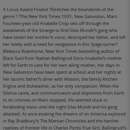
A Locus Award Finalist ?Stretches the boundaries of the
genre.? ?The New York Times 1931, New Galveston, Mars:
Fourteen-year-old Anabelle Crisp sets off through the
wastelands of the Strange to find Silas Mundt?s gang who
have stolen her mother?s voice, destroyed her father, and left
her solely with a need for vengeance in this ?page-turner?
(Rebecca Roanhorse, New York Times bestselling author of
Black Sun) from Nathan Ballingrud.Since Anabelle?s mother
left for Earth to care for her own ailing mother, her days in
New Galveston have been spent at school and her nights at
her laconic father?s diner with Watson, the family Kitchen
Engine and dishwasher, as her only companion. When the
Silence came, and communication and shipments from Earth
to its colonies on Mars stopped, life seemed stuck in
foreboding stasis until the night Silas Mundt and his gang
attacked. At once evoking the dreams of an America explored
in Ray Bradbury?s The Martian Chronicles and the harsher
realities of frontier life in Charles Portis True Grit, Ballingrud?s