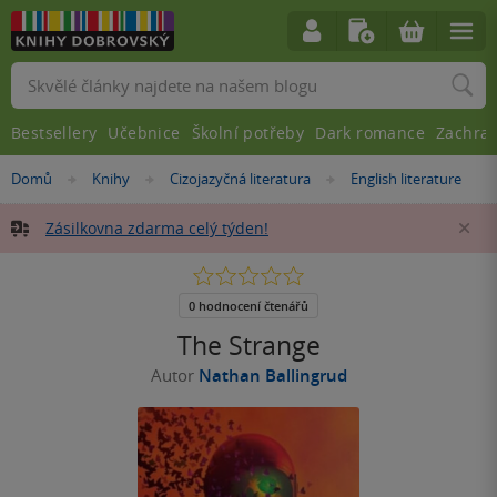
Vyhledávání
Bestsellery
Učebnice
Školní potřeby
Dark romance
Zachra
Nacházíte
Domů
Knihy
Cizojazyčná literatura
English literature
»
»
»
se
zde:
Zásilkovna zdarma celý týden!
Za
0.0
z
5
0 hodnocení čtenářů
hvězdiček
The Strange
Autor
Nathan Ballingrud