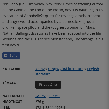
?brilliant? (Paul Tremblay, New York Times bestselling author
of The Cabin at the End of the World) novel is haunting in its
evocation of Annabelle?s quest for revenge amidst a spent
and angry world accompanied by a domestic Engine, a
drunken space pilot, and the toughest woman on Mars.
Nathan Ballingrud?s stories have been adapted into the film
Wounds and the Hulu series Monsterland, The Strange is his
first novel.
Sdílet
KATEGORIE
Knihy
»
Cizojazyčná literatura
»
English
literature
TÉMATA
Přidat téma
NAKLADATEL
S&S/Saga Press
HMOTNOST
276 g
ISBN
978-1-5344-4996-1