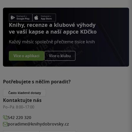
Knihy, recenze a klubové výhody
ve vaší kapse a naší appce KDčko
Každý měsíc společně přečteme tisíce knih
Více o aplikaci
Více o klubu
Potřebujete s něčím poradit?
Často kladené dotazy
Kontaktujte nás
Po–Pá:
8:00–17:00
542 220 320
poradime@knihydobrovsky.cz