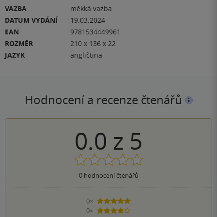
VAZBA
měkká vazba
DATUM VYDÁNÍ
19.03.2024
EAN
9781534449961
ROZMĚR
210 x 136 x 22
JAZYK
angličtina
Hodnocení a recenze čtenářů
0.0
z
5
0
hodnocení čtenářů
0×
5 hvězdiček
0×
4 hvězdičky