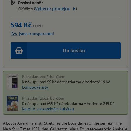
Osobní odběr
Vyberte prodejnu
ZDARMA (
)
594 Kč
s DPH
Jsme transparentní
Do košíku
Při zaslání zboží balíčkem
K nákupu nad 99 Kč
dárek zdarma
v hodnotě 19 Kč
E-shopové listy
Při zaslání zboží balíčkem
K nákupu nad 699 Kč
dárek zdarma
v hodnotě 249 Kč
Karel IV. v kouzelném kukátku
A Locus Award Finalist ?Stretches the boundaries of the genre.? ?The
New York Times 1931, New Galveston, Mars: Fourteen-year-old Anabelle