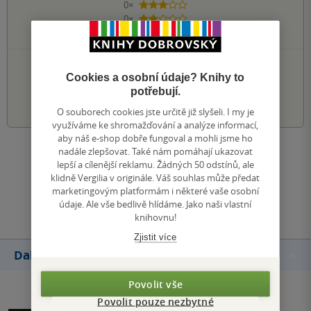
0×
3 hvězdičky
0×
2 hvězdičky
0×
1 hvezdička
PŘIDEJTE SVÉ HODNOCENÍ KNIHY
Cookies a osobní údaje? Knihy to
potřebují.
1
2
3
4
5
O souborech cookies jste určitě již slyšeli. I my je
využíváme ke shromažďování a analýze informací,
aby náš e-shop dobře fungoval a mohli jsme ho
nadále zlepšovat. Také nám pomáhají ukazovat
Zobrazit všechna hodnocení
lepší a cílenější reklamu. Žádných 50 odstínů, ale
klidně Vergilia v originále. Váš souhlas může předat
marketingovým platformám i některé vaše osobní
Přidat hodnocení
údaje. Ale vše bedlivě hlídáme. Jako naši vlastní
knihovnu!
Zjistit více
Další knihy autora
Povolit vše
Povolit pouze nezbytné