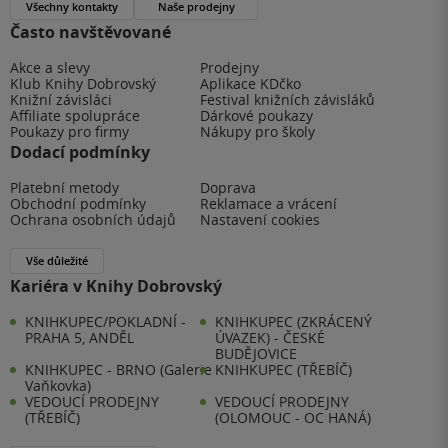
Všechny kontakty
Naše prodejny
Často navštěvované
Akce a slevy
Prodejny
Klub Knihy Dobrovský
Aplikace KDčko
Knižní závisláci
Festival knižních závisláků
Affiliate spolupráce
Dárkové poukazy
Poukazy pro firmy
Nákupy pro školy
Dodací podmínky
Platební metody
Doprava
Obchodní podmínky
Reklamace a vrácení
Ochrana osobních údajů
Nastavení cookies
Vše důležité
Kariéra v Knihy Dobrovský
KNIHKUPEC/POKLADNÍ -
KNIHKUPEC (ZKRÁCENÝ
PRAHA 5, ANDĚL
ÚVAZEK) - ČESKÉ
BUDĚJOVICE
KNIHKUPEC - BRNO (Galerie
KNIHKUPEC (TŘEBÍČ)
Vaňkovka)
VEDOUCÍ PRODEJNY
VEDOUCÍ PRODEJNY
(TŘEBÍČ)
(OLOMOUC - OC HANÁ)