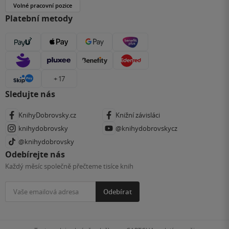
Volné pracovní pozice
Platební metody
+ 17
Sledujte nás
KnihyDobrovsky.cz
Knižní závisláci
knihydobrovsky
@knihydobrovskycz
@knihydobrovsky
Odebírejte nás
Každý měsíc společně přečteme tisíce knih
Odebírat