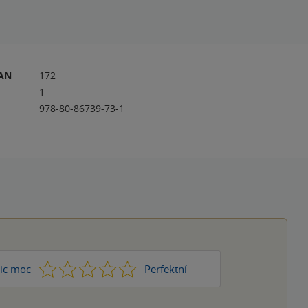
RAN
172
1
978-80-86739-73-1
1
2
3
4
5
ic moc
Perfektní