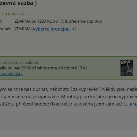
pevná vazba
)
é u dodavatele
ní
ZDARMA od 1299 Kč, do 17. 8. předáme dopravci
Vyberte prodejnu
 odběr
ZDARMA (
)
i zaslání zboží balíčkem
nákupu nad 99 Kč
dárek zdarma
v hodnotě 19 Kč
shopové listy
rým se chce naslouchat, neboť stojí za vyprávění. Někdy jsou napln
tajemstvím duše vypravěče. Mnohdy jsou košaté a jsou vyprávěné i
stliže si při čtení budete říkat: něco takového jsem sám zažil…
Pře