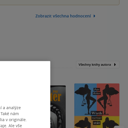
Zobrazit všechna hodnocení
Všechny knihy autora
í a analýze
. Také nám
ia v originále.
je. Ale vše