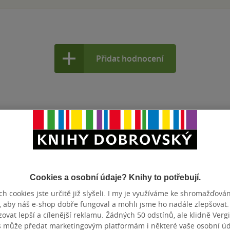
Přidat hodnocení
Cookies a osobní údaje? Knihy to potřebují.
h cookies jste určitě již slyšeli. I my je využíváme ke shromažďován
, aby náš e-shop dobře fungoval a mohli jsme ho nadále zlepšovat
vat lepší a cílenější reklamu. Žádných 50 odstínů, ale klidně Vergil
s může předat marketingovým platformám i některé vaše osobní úda