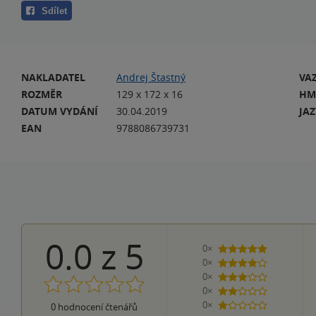
Sdílet
NAKLADATEL
Andrej Štastný
VA
ROZMĚR
129 x 172 x 16
HM
DATUM VYDÁNÍ
30.04.2019
JA
EAN
9788086739731
0.0
z
5
0×
5 hvězdiček
0×
4 hvězdičky
0×
3 hvězdičky
0×
2 hvězdičky
0×
0
hodnocení čtenářů
1 hvezdička