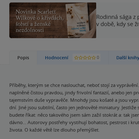
Rodinná sága z 
v době, kdy se ž
0
Popis
Hodnocení
Další knih
Příběhy, kterým se chce naslouchat, neboť stojí za vyprávění
naplněné čistou pravdou, jindy frivolní fantazií, anebo jen 
tajemstvím duše vypravěče. Mnohdy jsou košaté a jsou vypr
dní. Jiné jsou subtilní, často jen jednověté miniatury. Jestliže s
budete říkat: něco takového jsem sám zažil stokrát a: tak jse
dávno… Autorovy postřehy vystihují bohatost, pestrost i kru
života. O každé větě lze dlouho přemýšlet.