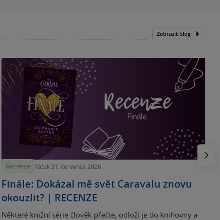
Zobrazit blog
„
p
H
e
Násled
Recenze
Pátek 31. července 2026
Finále: Dokázal mě svět Caravalu znovu
okouzlit? | RECENZE
Některé knižní série člověk přečte, odloží je do knihovny a