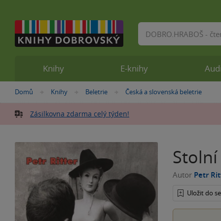
Vyhledávání
Knihy
E-knihy
Aud
Nacházíte
Domů
Knihy
Beletrie
Česká a slovenská beletrie
»
»
»
se
zde:
Zásilkovna zdarma celý týden!
Stolní
Autor
Petr Rit
Uložit do 