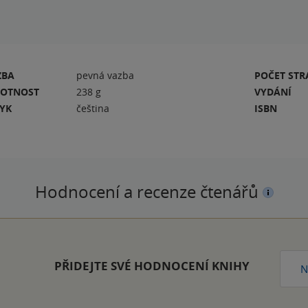
ZBA
pevná vazba
POČET ST
OTNOST
238 g
VYDÁNÍ
ZYK
čeština
ISBN
Hodnocení a recenze čtenářů
PŘIDEJTE SVÉ HODNOCENÍ KNIHY
N