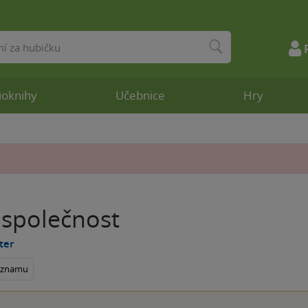
ioknihy
Učebnice
Hry
 společnost
ter
seznamu