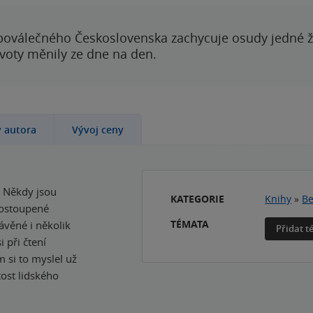
poválečného Československa zachycuje osudy jedné 
ivoty měnily ze dne na den.
y autora
Vývoj ceny
. Někdy jsou
KATEGORIE
Knihy
»
Be
prostoupené
TÉMATA
ávěné i několik
Přidat 
i při čtení
m si to myslel už
tost lidského