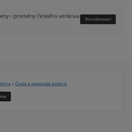
ženy i proměny českého venkova
Více informací
letrie
»
Česká a slovenská beletrie
téma