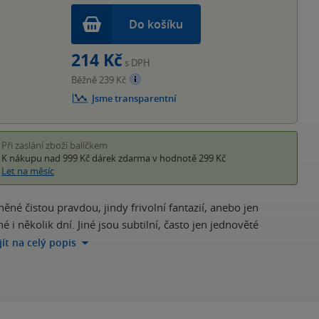
Do košíku
214 Kč
s DPH
Běžně 239 Kč
Jsme transparentní
Při zaslání zboží balíčkem
K nákupu nad 999 Kč
dárek zdarma
v hodnotě 299 Kč
Let na měsíc
ěné čistou pravdou, jindy frivolní fantazií, anebo jen
 několik dní. Jiné jsou subtilní, často jen jednověté
jít na celý popis