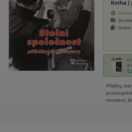
Kniha (
Dostupn
Doruče
Osobní
Př
K 
E-
Příběhy, kte
prostoupené 
miniatury. Je