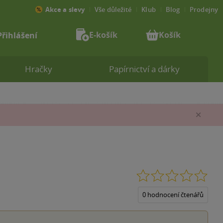
Akce a slevy
Vše důležité
Klub
Blog
Prodejny
E-košík
Košík
Přihlášení
Hračky
Papírnictví a dárky
Zav
0.0
z
5
0 hodnocení čtenářů
hvěz