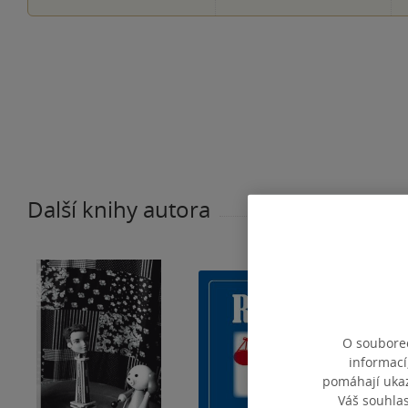
Další knihy autora
O souborec
informací
pomáhají ukazo
Váš souhla