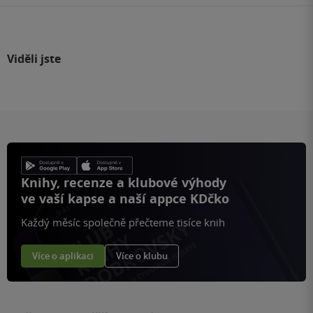
Viděli jste
Knihy, recenze a klubové výhody
ve vaší kapse a naší appce KDčko
Každý měsíc společně přečteme tisíce knih
Více o aplikaci
Více o klubu