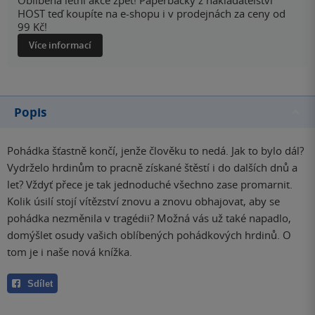
HOST teď koupíte na e-shopu i v prodejnách za ceny od
99 Kč!
Více informací
Popis
Pohádka šťastně končí, jenže člověku to nedá. Jak to bylo dál?
Vydrželo hrdinům to pracně získané štěstí i do dalších dnů a
let? Vždyť přece je tak jednoduché všechno zase promarnit.
Kolik úsilí stojí vítězství znovu a znovu obhajovat, aby se
pohádka nezměnila v tragédii? Možná vás už také napadlo,
domýšlet osudy vašich oblíbených pohádkových hrdinů. O
tom je i naše nová knížka.
Sdílet