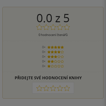
0.0
z
5
0
hodnocení čtenářů
0×
5 hvězdiček
0×
4 hvězdičky
0×
3 hvězdičky
0×
2 hvězdičky
0×
1 hvezdička
PŘIDEJTE SVÉ HODNOCENÍ KNIHY
1
2
3
4
5