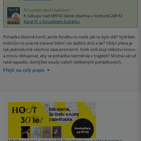
Při zaslání zboží balíčkem
K nákupu nad 699 Kč
dárek zdarma
v hodnotě 249 Kč
Karel IV. v kouzelném kukátku
Pohádka šťastně končí, jenže člověku to nedá. Jak to bylo dál? Vydrželo
hrdinům to pracně získané štěstí i do dalších dnů a let? Vždyť přece je
tak jednoduché všechno zase promarnit. Kolik úsilí stojí vítězství znovu
a znovu obhajovat, aby se pohádka nezměnila v tragédii? Možná vás už
také napadlo, domýšlet osudy vašich oblíbených pohádkových…
Přejít na celý popis
Oblíbená letní akce zpět! Paperbacky z nakladatelství