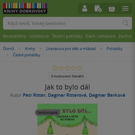
Vyhledávání
Bestsellery
Učebnice
Školní potřeby
Dark romance
Zachra
Nacházíte
Domů
Knihy
Literatura pro děti a mládež
Pohádky
»
»
»
se
České pohádky
»
zde:
0.0
z
5
0 hodnocení čtenářů
hvězdiček
Jak to bylo dál
Autor
Petr Ritter
,
Dagmar Ritterová
,
Dagmar Berková
Nedostupné