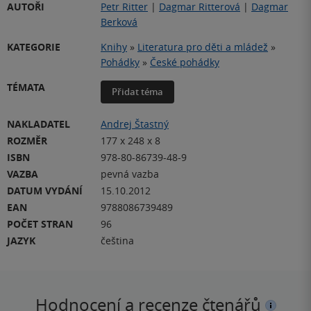
AUTOŘI
Petr Ritter
|
Dagmar Ritterová
|
Dagmar
Berková
KATEGORIE
Knihy
»
Literatura pro děti a mládež
»
Pohádky
»
České pohádky
TÉMATA
Přidat téma
NAKLADATEL
Andrej Štastný
ROZMĚR
177 x 248 x 8
ISBN
978-80-86739-48-9
VAZBA
pevná vazba
DATUM VYDÁNÍ
15.10.2012
EAN
9788086739489
POČET STRAN
96
JAZYK
čeština
Hodnocení a recenze čtenářů