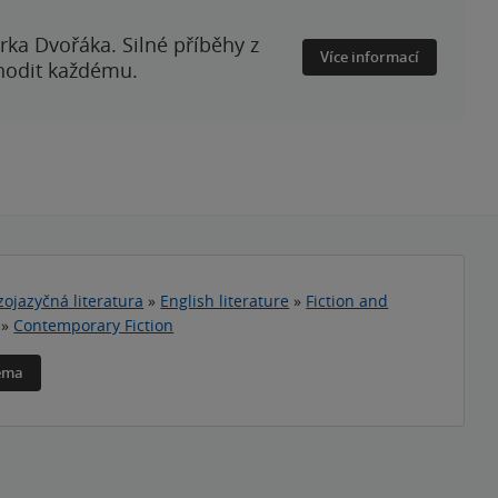
rka Dvořáka. Silné příběhy z
Více informací
 hodit každému.
zojazyčná literatura
»
English literature
»
Fiction and
»
Contemporary Fiction
téma