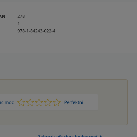
RAN
278
1
978-1-84243-022-4
1
2
3
4
5
ic moc
Perfektní
Zobrazit všechna hodnocení