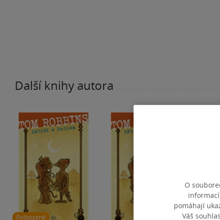
Další knihy autora
O souborec
informací
pomáhají ukazo
Váš souhla
Poškozené