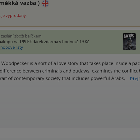
měkká vazba
)
 je vyprodaný.
i zaslání zboží balíčkem
nákupu nad 99 Kč
dárek zdarma
v hodnotě 19 Kč
shopové listy
th Woodpecker is a sort of a love story that takes place inside a p
 difference between criminals and outlaws, examines the conflict
trait of contemporary society that includes powerful Arabs,…
Přej