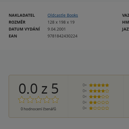
NAKLADATEL
Oldcastle Books
VA
ROZMĚR
128 x 198 x 19
HM
DATUM VYDÁNÍ
9.04.2001
JA
EAN
9781842430224
0.0
z
5
0×
5 hvězdiček
0×
4 hvězdičky
0×
3 hvězdičky
0×
2 hvězdičky
0×
0
hodnocení čtenářů
1 hvezdička