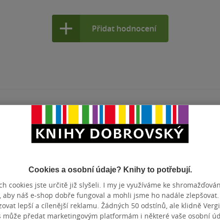
Přidat hodnocení
Cookies a osobní údaje? Knihy to potřebují.
h cookies jste určitě již slyšeli. I my je využíváme ke shromažďován
, aby náš e-shop dobře fungoval a mohli jsme ho nadále zlepšovat
vat lepší a cílenější reklamu. Žádných 50 odstínů, ale klidně Vergil
s může předat marketingovým platformám i některé vaše osobní úda