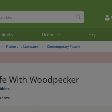
ioknihy
Učebnice
Hry
Fiction and Literature
Contemporary Fiction
»
»
Life With Woodpecker
bbins
seznamu