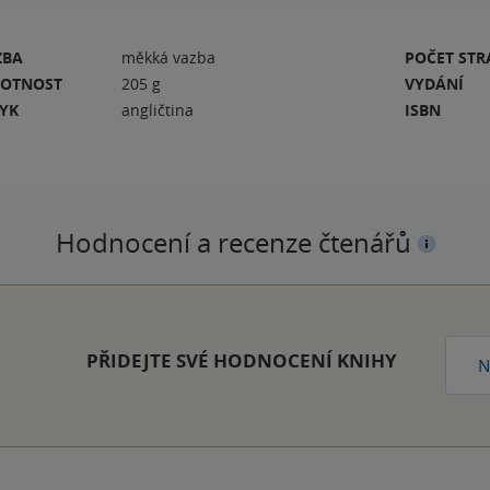
ZBA
měkká vazba
POČET ST
OTNOST
205 g
VYDÁNÍ
ZYK
angličtina
ISBN
Hodnocení a recenze čtenářů
PŘIDEJTE SVÉ HODNOCENÍ KNIHY
N