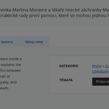
vinka Martina Moravce a lékaře letecké záchranky Ma
 praktické rady první pomoci, které se mohou jednou
y autora
Vývoj ceny
place inside a
 explains the
KATEGORIE
Knihy
»
Ci
flict between
Literature
rait of
TÉMATA
Přidat 
yalty, and
heads.