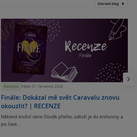
Zobrazit blog
„
p
H
e
Násled
Recenze
Pátek 31. července 2026
Finále: Dokázal mě svět Caravalu znovu
okouzlit? | RECENZE
Některé knižní série člověk přečte, odloží je do knihovny a
po čase...