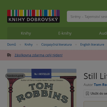
Vyhledávání
Knihy
E-knihy
Aud
Nacházíte
Domů
Knihy
Cizojazyčná literatura
English literature
»
»
»
se
zde:
Zásilkovna zdarma celý týden!
Still 
Nedostupné
Autor
Tom Ro
Uložit do 