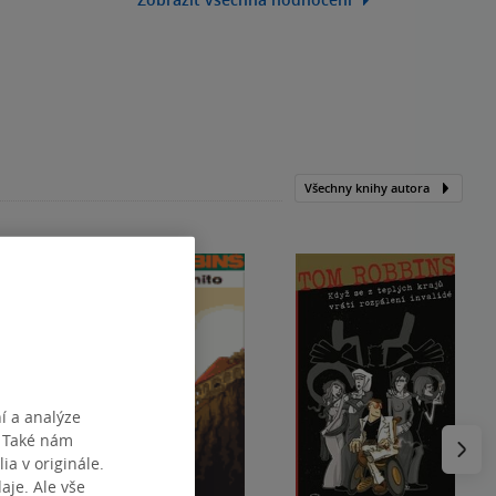
Všechny knihy autora
í a analýze
Následu
. Také nám
ia v originále.
je. Ale vše