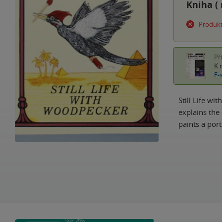
Kniha (
Produkt
Př
K 
E-
Still Life wi
explains the
paints a por