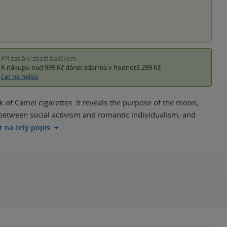
Při zaslání zboží balíčkem
K nákupu nad 999 Kč
dárek zdarma
v hodnotě 299 Kč
Let na měsíc
ack of Camel cigarettes. It reveals the purpose of the moon,
 between social activism and romantic individualism, and
ít na celý popis