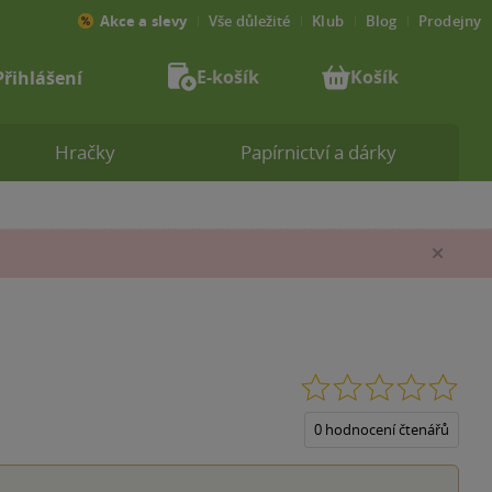
Akce a slevy
Vše důležité
Klub
Blog
Prodejny
E-košík
Košík
Přihlášení
Hračky
Papírnictví a dárky
Zav
0.0
z
5
0 hodnocení čtenářů
hvěz