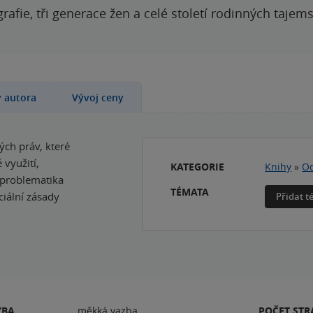
grafie, tři generace žen a celé století rodinných tajem
y autora
Vývoj ceny
ých práv, které
 využití,
KATEGORIE
Knihy
»
Od
 problematika
TÉMATA
ciální zásady
Přidat 
ZBA
měkká vazba
POČET ST