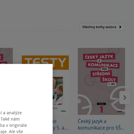
Všechny knihy autora
Následu
í a analýze
. Také nám
Testy z českého
Český jazyk a
ia v originále.
 SŠ -
jazyka pro žáky 5. a
komunikace pro SŠ -
je. Ale vše