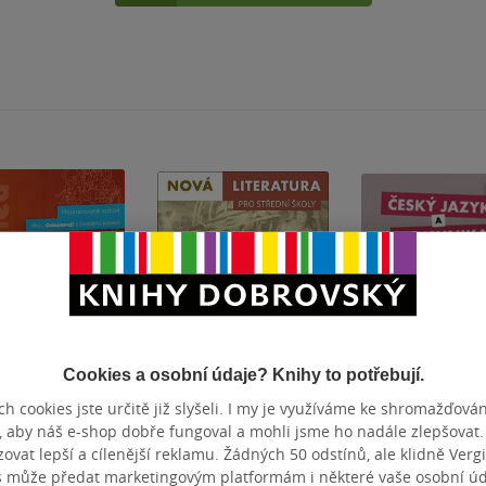
Cookies a osobní údaje? Knihy to potřebují.
h cookies jste určitě již slyšeli. I my je využíváme ke shromažďován
, aby náš e-shop dobře fungoval a mohli jsme ho nadále zlepšovat
ed
Nová literatura pro
Český jazyk a
vat lepší a cílenější reklamu. Žádných 50 odstínů, ale klidně Vergil
oškolského
střední školy 2
komunikace pro
s může předat marketingovým platformám i některé vaše osobní úda