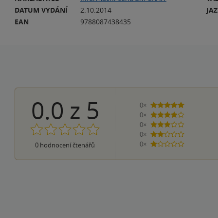
DATUM VYDÁNÍ
2.10.2014
JA
EAN
9788087438435
0.0
z
5
0×
5 hvězdiček
0×
4 hvězdičky
0×
3 hvězdičky
0×
2 hvězdičky
0×
0
hodnocení čtenářů
1 hvezdička