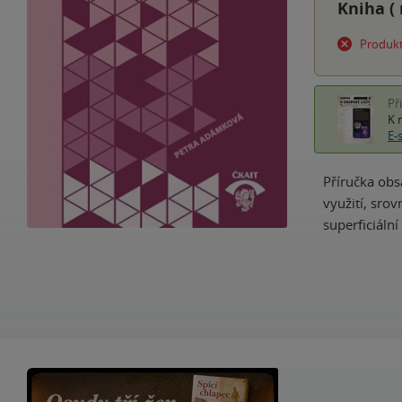
Kniha (
Produkt
Př
K 
E-
Příručka obs
využití, sro
superficiáln