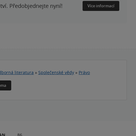
ství. Předobjednejte nyní!
Více informací
borná literatura
»
Společenské vědy
»
Právo
téma
RAN
86