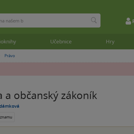
ioknihy
Učebnice
Hry
Právo
»
a a občanský zákoník
Adámková
seznamu