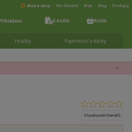
Akce a slevy
Vše důležité
Klub
Blog
Prodejny
E-košík
Košík
Přihlášení
Hračky
Papírnictví a dárky
Zav
0.0
z
5
0 hodnocení čtenářů
hvěz