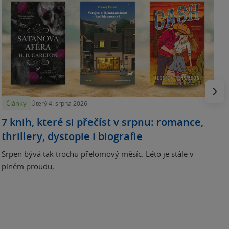
N
p
Násled
Články
Úterý 4. srpna 2026
7 knih, které si přečíst v srpnu: romance,
thrillery, dystopie i biografie
Srpen bývá tak trochu přelomový měsíc. Léto je stále v
plném proudu,...