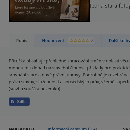
Jedna stará foto
0
Popis
Hodnocení
Další knih
Příručka obsahuje přehledné zpracování změn v oblasti věcn
mohou mít dopad na stavební činnost, příklady pro praktické
srovnání staré a nové právní úpravy. Podrobně je rozebrána
práva stavby, služebnosti a sousedských práv, včetně superfi
(stavba součást pozemku).
Sdílet
NAKLADATEL
Informační centrum ČKAIT
VA