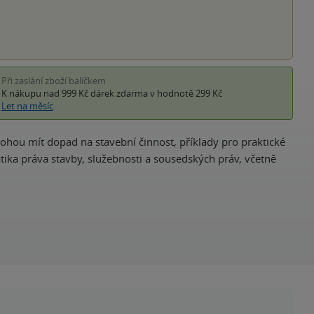
Při zaslání zboží balíčkem
K nákupu nad 999 Kč
dárek zdarma
v hodnotě 299 Kč
Let na měsíc
ohou mít dopad na stavební činnost, příklady pro praktické
tika práva stavby, služebnosti a sousedských práv, včetně