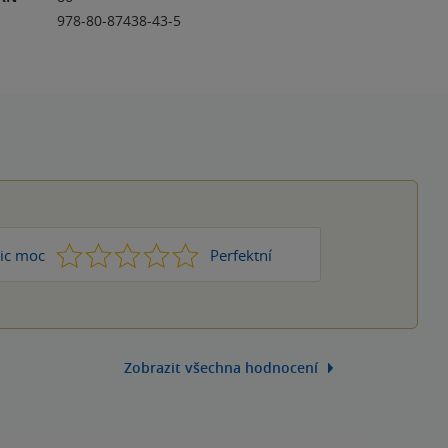
978-80-87438-43-5
1
2
3
4
5
ic moc
Perfektní
Zobrazit všechna hodnocení