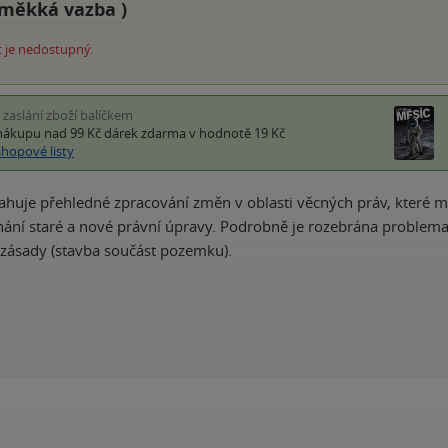
měkká vazba
)
 je nedostupný.
i zaslání zboží balíčkem
nákupu nad 99 Kč
dárek zdarma
v hodnotě 19 Kč
shopové listy
ahuje přehledné zpracování změn v oblasti věcných práv, které m
vnání staré a nové právní úpravy. Podrobně je rozebrána problema
í zásady (stavba součást pozemku).