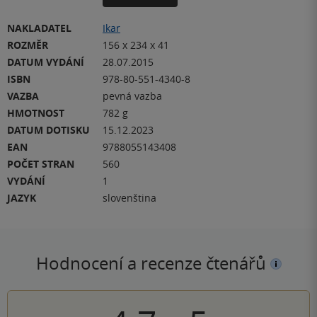
NAKLADATEL
Ikar
ROZMĚR
156 x 234 x 41
DATUM VYDÁNÍ
28.07.2015
ISBN
978-80-551-4340-8
VAZBA
pevná vazba
HMOTNOST
782 g
DATUM DOTISKU
15.12.2023
EAN
9788055143408
POČET STRAN
560
VYDÁNÍ
1
JAZYK
slovenština
Hodnocení a recenze čtenářů