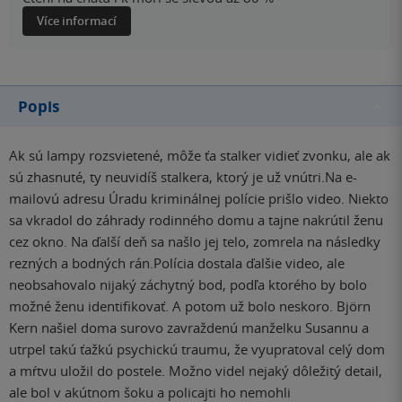
Více informací
Popis
Ak sú lampy rozsvietené, môže ťa stalker vidieť zvonku, ale ak
sú zhasnuté, ty neuvidíš stalkera, ktorý je už vnútri.Na e-
mailovú adresu Úradu kriminálnej polície prišlo video. Niekto
sa vkradol do záhrady rodinného domu a tajne nakrútil ženu
cez okno. Na ďalší deň sa našlo jej telo, zomrela na následky
rezných a bodných rán.Polícia dostala ďalšie video, ale
neobsahovalo nijaký záchytný bod, podľa ktorého by bolo
možné ženu identifikovať. A potom už bolo neskoro. Björn
Kern našiel doma surovo zavraždenú manželku Susannu a
utrpel takú ťažkú psychickú traumu, že vyupratoval celý dom
a mŕtvu uložil do postele. Možno videl nejaký dôležitý detail,
ale bol v akútnom šoku a policajti ho nemohli