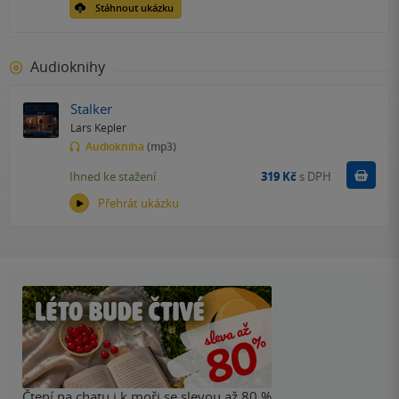
Stáhnout ukázku
Audioknihy
Stalker
Lars Kepler
Audiokniha
(mp3)
Koupit
Ihned ke stažení
319 Kč
s DPH
Přehrát ukázku
Čtení na chatu i k moři se slevou až 80 %