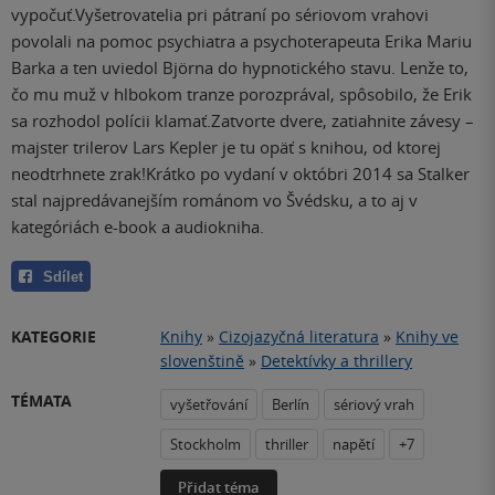
vypočuť.Vyšetrovatelia pri pátraní po sériovom vrahovi
povolali na pomoc psychiatra a psychoterapeuta Erika Mariu
Barka a ten uviedol Björna do hypnotického stavu. Lenže to,
čo mu muž v hlbokom tranze porozprával, spôsobilo, že Erik
sa rozhodol polícii klamať.Zatvorte dvere, zatiahnite závesy –
majster trilerov Lars Kepler je tu opäť s knihou, od ktorej
neodtrhnete zrak!Krátko po vydaní v októbri 2014 sa Stalker
stal najpredávanejším románom vo Švédsku, a to aj v
kategóriách e-book a audiokniha.
Sdílet
KATEGORIE
Knihy
»
Cizojazyčná literatura
»
Knihy ve
slovenštině
»
Detektívky a thrillery
TÉMATA
vyšetřování
Berlín
sériový vrah
Stockholm
thriller
napětí
+7
Přidat téma