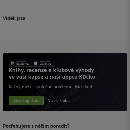
Viděli jste
Knihy, recenze a klubové výhody
ve vaší kapse a naší appce KDčko
Každý měsíc společně přečteme tisíce knih
Více o aplikaci
Více o klubu
Potřebujete s něčím poradit?