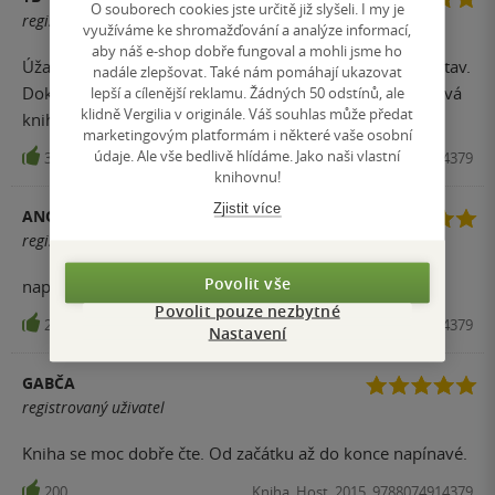
O souborech cookies jste určitě již slyšeli. I my je
registrovaný uživatel
využíváme ke shromažďování a analýze informací,
aby náš e-shop dobře fungoval a mohli jsme ho
Úžasně napsaná kniha. Ze stránek jsem cítila pocity postav.
nadále zlepšovat. Také nám pomáhají ukazovat
Dokonce jsem ty pocity zažívala! Umně napsaná napínavá
lepší a cílenější reklamu. Žádných 50 odstínů, ale
klidně Vergilia v originále. Váš souhlas může předat
kniha :)
marketingovým platformám i některé vaše osobní
údaje. Ale vše bedlivě hlídáme. Jako naši vlastní
302
Kniha, Host, 2015, 9788074914379
knihovnu!
Zjistit více
ANONYM
registrovaný uživatel
Povolit vše
napínavé od začátku do konce
Povolit pouze nezbytné
231
Kniha, Host, 2015, 9788074914379
Nastavení
GABČA
registrovaný uživatel
Kniha se moc dobře čte. Od začátku až do konce napínavé.
200
Kniha, Host, 2015, 9788074914379