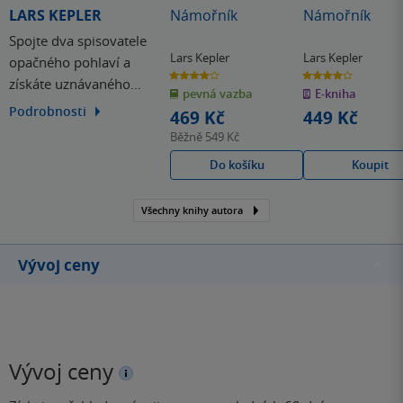
LARS KEPLER
Námořník
Námořník
Spojte dva spisovatele
Lars Kepler
Lars Kepler
opačného pohlaví a
3.9
3.9
získáte uznávaného
z
z
pevná vazba
E-kniha
5
5
hvězdiček
hvězdiček
autora severské krimi.
Podrobnosti
469 Kč
449 Kč
Zdá se vám to nemožné?
Běžně
549 Kč
Lars Kepler je toho
Do košíku
Koupit
důkazem. Za tímto
uměleckým
Všechny knihy autora
pseudonymem se totiž
skrývá manželská dvojice,
Alexandr Ahndoril a
Vývoj ceny
Alexandra Coelho…
Vývoj ceny