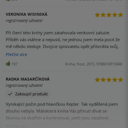
VERONIKA WISINSKÁ
registrovaný uživatel
Při čtení této knihy jsem zatahovala venkovní zaluzie.
Příběh vás vtáhne a nepustí, ne jednou jsem mela pocit že
mě někdo sleduje. Dvojice spisivatelu opět přitvrdila svůj
um.
Přečíst
více
197
Kniha, Host, 2015, 9788074915840
RADKA MASARČÍKOVÁ
registrovaný uživatel
Zakoupil produkt
Vynikající počin pod hlavičkou Kepler. Tak vyděšená jsem
dlouho nebyla. Málokterá kniha Vás přinutí dívat se
škvírou ve dveřích a kontrolovat, jsetli jsou zatažené
závěsy.
Přečíst
více