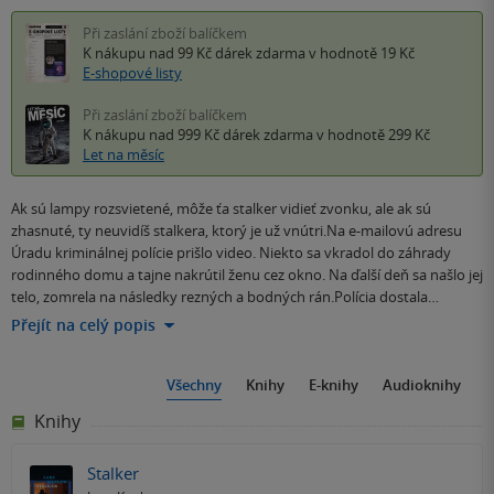
Při zaslání zboží balíčkem
K nákupu nad 99 Kč
dárek zdarma
v hodnotě 19 Kč
E-shopové listy
Při zaslání zboží balíčkem
K nákupu nad 999 Kč
dárek zdarma
v hodnotě 299 Kč
Let na měsíc
Ak sú lampy rozsvietené, môže ťa stalker vidieť zvonku, ale ak sú
zhasnuté, ty neuvidíš stalkera, ktorý je už vnútri.Na e-mailovú adresu
Úradu kriminálnej polície prišlo video. Niekto sa vkradol do záhrady
rodinného domu a tajne nakrútil ženu cez okno. Na ďalší deň sa našlo jej
telo, zomrela na následky rezných a bodných rán.Polícia dostala…
Přejít na celý popis
Všechny
Knihy
E-knihy
Audioknihy
Knihy
Stalker