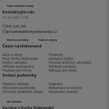
Často kladené dotazy
Kontaktujte nás
Po–Pá:
8:00–17:00
542 220 320
poradime@knihydobrovsky.cz
Všechny kontakty
Naše prodejny
Často navštěvované
Akce a slevy
Prodejny
Klub Knihy Dobrovský
Aplikace KDčko
Knižní závisláci
Festival knižních závisláků
Affiliate spolupráce
Dárkové poukazy
Poukazy pro firmy
Nákupy pro školy
Dodací podmínky
Platební metody
Doprava
Obchodní podmínky
Reklamace a vrácení
Ochrana osobních údajů
Nastavení cookies
Vše důležité
Kariéra v Knihy Dobrovský