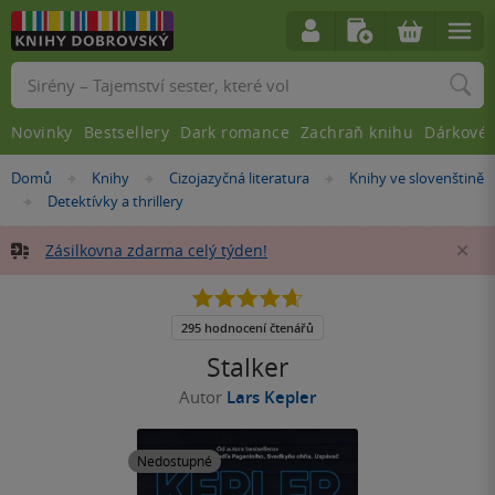
Vyhledávání
Novinky
Bestsellery
Dark romance
Zachraň knihu
Dárkové 
Nacházíte
Domů
Knihy
Cizojazyčná literatura
Knihy ve slovenštině
»
»
»
se
Detektívky a thrillery
»
zde:
Zásilkovna zdarma celý týden!
Za
4.7
z
5
295 hodnocení čtenářů
hvězdiček
Stalker
Autor
Lars Kepler
Nedostupné