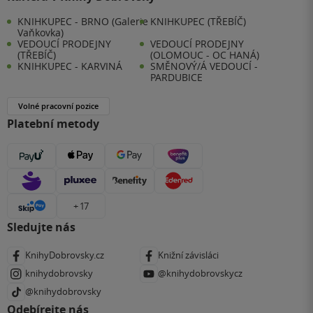
KNIHKUPEC - BRNO (Galerie
KNIHKUPEC (TŘEBÍČ)
Vaňkovka)
VEDOUCÍ PRODEJNY
VEDOUCÍ PRODEJNY
(TŘEBÍČ)
(OLOMOUC - OC HANÁ)
KNIHKUPEC - KARVINÁ
SMĚNOVÝ/Á VEDOUCÍ -
PARDUBICE
Volné pracovní pozice
Platební metody
+ 17
Sledujte nás
KnihyDobrovsky.cz
Knižní závisláci
knihydobrovsky
@knihydobrovskycz
@knihydobrovsky
Odebírejte nás