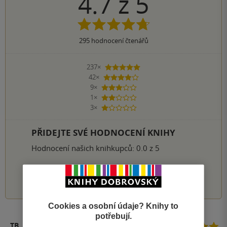
4.7
z
5
295
hodnocení čtenářů
237×
5 hvězdiček
42×
4 hvězdičky
9×
3 hvězdičky
1×
2 hvězdičky
3×
1 hvezdička
PŘIDEJTE SVÉ HODNOCENÍ KNIHY
Hodnocení našich knihkupců: 0.0 z 5
1
2
3
4
5
Cookies a osobní údaje? Knihy to
potřebují.
TB