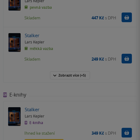
Lars Kepler
pevná vazba
Do k
Skladem
447 Kč
s DPH
Stalker
Lars Kepler
měkká vazba
Do k
Skladem
249 Kč
s DPH
Zobrazit
více
(+5)
E-knihy
Stalker
Lars Kepler
E-kniha
Koupit
Ihned ke stažení
349 Kč
s DPH