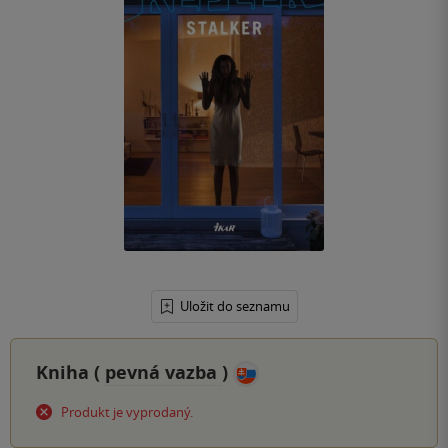
Uložit do seznamu
Kniha (
pevná vazba
)
Produkt je vyprodaný.