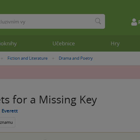
ioknihy
Učebnice
Hry
Fiction and Literature
Drama and Poetry
»
»
s for a Missing Key
l Everett
seznamu