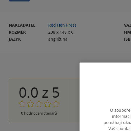
NAKLADATEL
Red Hen Press
VA
ROZMĚR
208 x 148 x 6
HM
JAZYK
angličtina
IS
0.0
z
5
0×
5 hvězdiček
0×
4 hvězdičky
0×
3 hvězdičky
0×
2 hvězdičky
O souborec
0×
0
hodnocení čtenářů
1 hvezdička
informací
pomáhají ukazo
Váš souhla