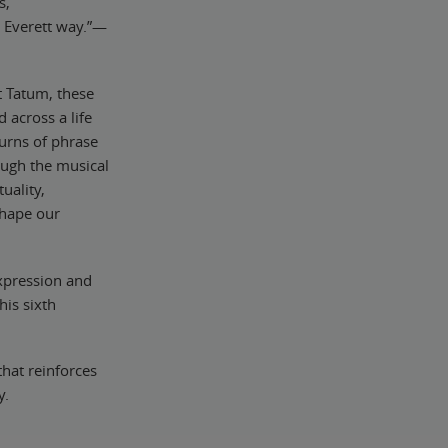
s,
e Everett way.”—
t Tatum, these
 across a life
turns of phrase
rough the musical
uality,
shape our
expression and
his sixth
that reinforces
y.