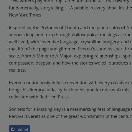
“Few writers pay more rapt attention to the fact that history i
fundamentally, storytelling. … A pebble in every shoe. It’s th
New York Times
Inspired by the Preludes of Chopin and the piano solos of Ar
sonnets leap and turn through philosophical musings accrued
well lived, with inventive language, crystalline imagery, and 
that lift off the page and glimmer. Everett’s sonnets soar th
scale, from A Minor to A Major, exploring relationships, spirit
compassion, despair, and how the stories we tell ourselves 
realities.
Everett continuously defies convention with every creative 
brings his literary audacity back to his poetic roots with this, 
collection with Red Hen Press.
Sonnets for a Missing Key is a mesmerizing feat of language 
Percival Everett as one of the great wordsmiths of the centur
Sdílet