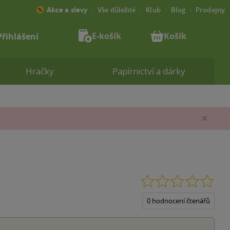
Akce a slevy
Vše důležité
Klub
Blog
Prodejny
E-košík
Košík
Přihlášení
Hračky
Papírnictví a dárky
Zav
0.0
z
5
0 hodnocení čtenářů
hvěz