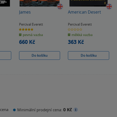
James
American Desert
Percival Everett
Percival Everett
5.0
0.0
z
z
pevná vazba
měkká vazba
5
5
hvězdiček
hvězdiček
660 Kč
363 Kč
Do košíku
Do košíku
0 Kč
cena
Minimální prodejní cena: