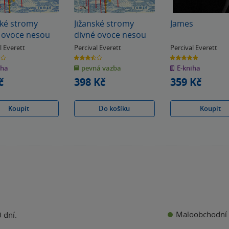
ské stromy
Jižanské stromy
James
 ovoce nesou
divné ovoce nesou
l Everett
Percival Everett
Percival Everett
3.5
5.0
z
z
iha
pevná vazba
E-kniha
5
5
k
hvězdiček
hvězdiček
č
398 Kč
359 Kč
Koupit
Do košíku
Koupit
Maloobchodní 
 dní.