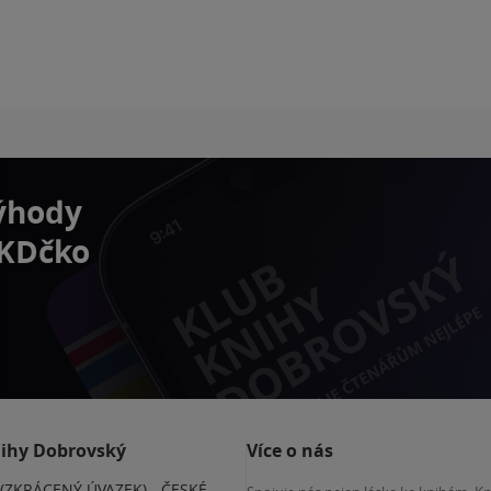
výhody
 KDčko
nihy Dobrovský
Více o nás
(ZKRÁCENÝ ÚVAZEK) - ČESKÉ