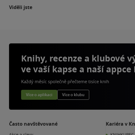
Viděli jste
Knihy, recenze a klubové 
ve vaší kapse a naší appce
Každý měsíc společně přečteme tisíce knih
Více o aplikaci
Více o klubu
Často navštěvované
Kariéra v K
Akce a slevy
KNIHKUPEC 