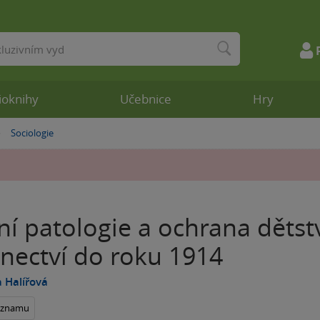
ioknihy
Učebnice
Hry
Sociologie
»
ní patologie a ochrana dětst
enectví do roku 1914
 Halířová
seznamu