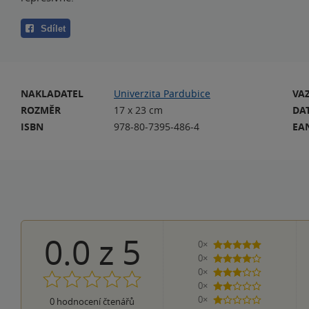
Sdílet
NAKLADATEL
Univerzita Pardubice
VA
ROZMĚR
17 x 23 cm
DA
ISBN
978-80-7395-486-4
EA
0.0
z
5
0×
5 hvězdiček
0×
4 hvězdičky
0×
3 hvězdičky
0×
2 hvězdičky
0×
0
hodnocení čtenářů
1 hvezdička