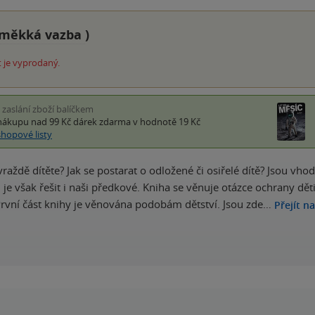
měkká vazba
)
 je vyprodaný.
i zaslání zboží balíčkem
nákupu nad 99 Kč
dárek zdarma
v hodnotě 19 Kč
shopové listy
vraždě dítěte? Jak se postarat o odložené či osiřelé dítě? Jsou vho
 je však řešit i naši předkové. Kniha se věnuje otázce ochrany dě
rvní část knihy je věnována podobám dětství. Jsou zde…
Přejít n