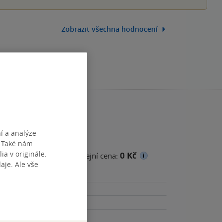
Zobrazit všechna hodnocení
í a analýze
. Také nám
ia v originále.
0 Kč
cena
Minimální prodejní cena:
je. Ale vše