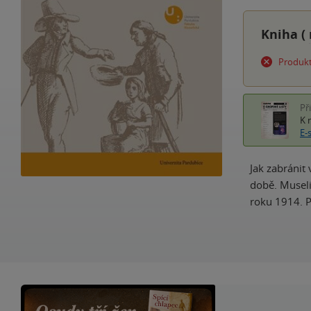
Kniha (
Produkt
Př
K 
E-
Jak zabránit 
době. Museli
roku 1914. P