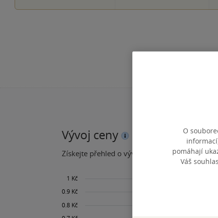
O souborec
Vývoj ceny
informací
pomáhají ukazo
Získejte přehled o vývoji ceny za posledních 60
Váš souhla