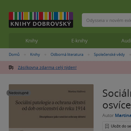
Vyhledávání
Knihy
E-knihy
Aud
Nacházíte
Domů
Knihy
Odborná literatura
Společenské vědy
»
»
»
se
zde:
Zásilkovna zdarma celý týden!
Sociál
Nedostupné
osvíc
Autor
Martina
Uložit do 