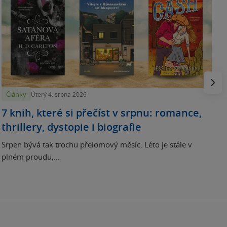
N
p
Násled
Články
Úterý 4. srpna 2026
7 knih, které si přečíst v srpnu: romance,
thrillery, dystopie i biografie
Srpen bývá tak trochu přelomový měsíc. Léto je stále v
plném proudu,...