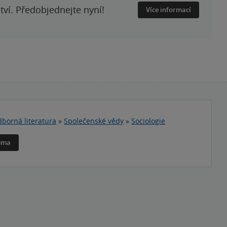
ství. Předobjednejte nyní!
Více informací
borná literatura
»
Společenské vědy
»
Sociologie
téma