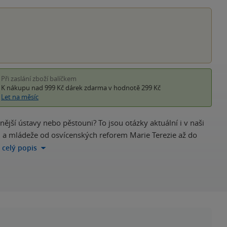
hvěz
Při zaslání zboží balíčkem
K nákupu nad 999 Kč
dárek zdarma
v hodnotě 299 Kč
Let na měsíc
dnější ústavy nebo pěstouni? To jsou otázky aktuální i v naši
ti a mládeže od osvícenských reforem Marie Terezie až do
a celý popis