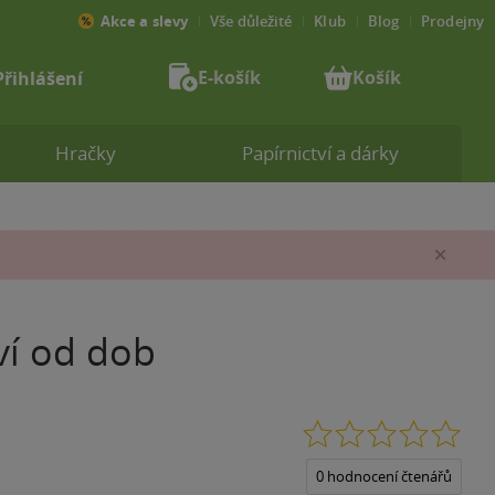
Akce a slevy
Vše důležité
Klub
Blog
Prodejny
E-košík
Košík
Přihlášení
Hračky
Papírnictví a dárky
Zav
ví od dob
0.0
z
5
0 hodnocení čtenářů