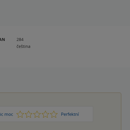
RAN
284
čeština
1
2
3
4
5
ic moc
Perfektní