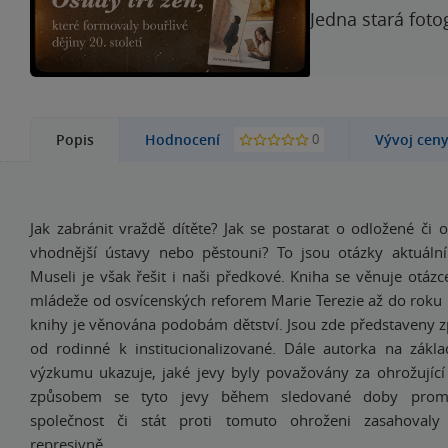
Jedna stará foto
0
Popis
Hodnocení
Vývoj cen
Jak zabránit vraždě dítěte? Jak se postarat o odložené či os
vhodnější ústavy nebo pěstouni? To jsou otázky aktuální
Museli je však řešit i naši předkové. Kniha se věnuje otázc
mládeže od osvícenských reforem Marie Terezie až do roku 
knihy je věnována podobám dětství. Jsou zde představeny 
od rodinné k institucionalizované. Dále autorka na zák
výzkumu ukazuje, jaké jevy byly považovány za ohrožující
způsobem se tyto jevy během sledované doby prom
společnost či stát proti tomuto ohroženi zasahovaly 
represivně.