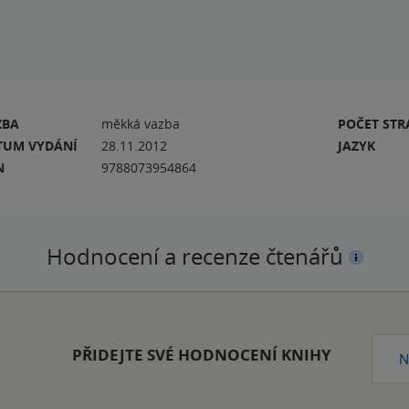
ZBA
měkká vazba
POČET ST
TUM VYDÁNÍ
28.11.2012
JAZYK
N
9788073954864
Hodnocení a recenze čtenářů
PŘIDEJTE SVÉ HODNOCENÍ KNIHY
N