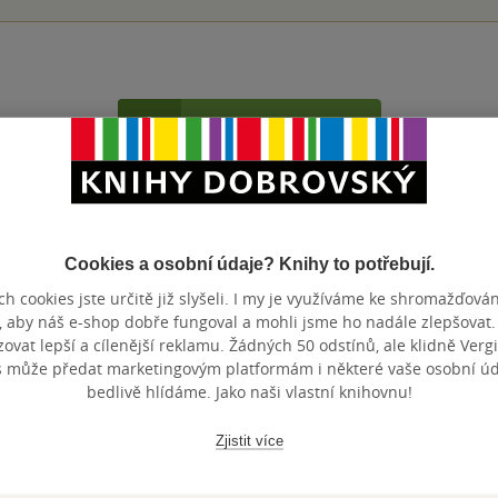
Přidat hodnocení
Cookies a osobní údaje? Knihy to potřebují.
h cookies jste určitě již slyšeli. I my je využíváme ke shromažďován
, aby náš e-shop dobře fungoval a mohli jsme ho nadále zlepšovat
vat lepší a cílenější reklamu. Žádných 50 odstínů, ale klidně Vergil
Maloobchodní 
 dní.
s může předat marketingovým platformám i některé vaše osobní úda
bedlivě hlídáme. Jako naši vlastní knihovnu!
Zjistit více