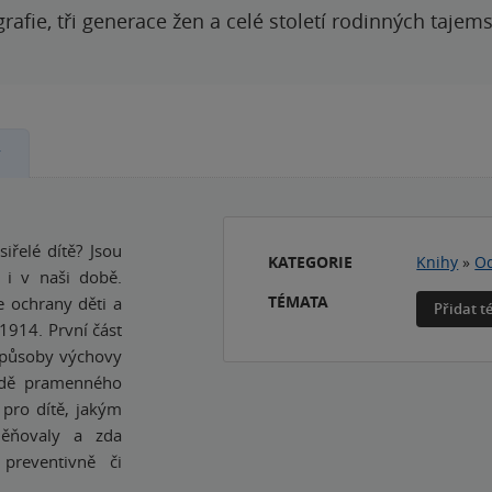
grafie, tři generace žen a celé století rodinných tajem
y
iřelé dítě? Jsou
KATEGORIE
Knihy
»
Od
 i v naši době.
TÉMATA
e ochrany děti a
Přidat 
1914. První část
způsoby výchovy
ladě pramenného
 pro dítě, jakým
ěňovaly a zda
preventivně či